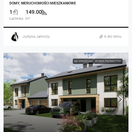
DOMY, NIERUCHOMOŚCI MIESZKANIOWE
1
149.00
Łazienka
m²
Justyna Jamroży
6 dni temu
NA SPRZEDAŻ
RYNEK PIERWOTNY