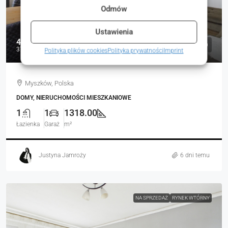
Odmów
Ustawienia
490 000 zł
372 zł
Polityka plików cookies
Polityka prywatności
Imprint
Myszków, Polska
DOMY, NIERUCHOMOŚCI MIESZKANIOWE
1
1
1318.00
Łazienka
Garaż
m²
Justyna Jamroży
6 dni temu
NA SPRZEDAŻ
RYNEK WTÓRNY