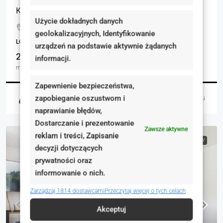
Kamienica inwestycyjna w sercu Lublińca
Użycie dokładnych danych
Edyty Stein, Lubliniec, Polska
geolokalizacyjnych, Identyfikowanie
LOKALE UŻYTKOWE, NIERUCHOMOŚCI KOMERCYJNE
urządzeń na podstawie aktywnie żądanych
277.00
informacji.
m²
Zapewnienie bezpieczeństwa,
zapobieganie oszustwom i
Justyna Jamroży
6 dni temu
naprawianie błędów,
Dostarczanie i prezentowanie
Zawsze aktywne
reklam i treści, Zapisanie
NA SPRZEDAŻ
RYNEK WTÓRNY
decyzji dotyczących
prywatności oraz
informowanie o nich.
Zarządzaj 1814 dostawcami
Przeczytaj więcej o tych celach
Akceptuj