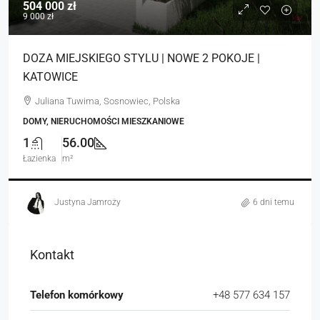
504 000 zł
9 000 zł
DOZA MIEJSKIEGO STYLU | NOWE 2 POKOJE |
KATOWICE
Juliana Tuwima, Sosnowiec, Polska
DOMY, NIERUCHOMOŚCI MIESZKANIOWE
1
56.00
Łazienka
m²
Justyna Jamroży
6 dni temu
Kontakt
Telefon komórkowy
+48 577 634 157