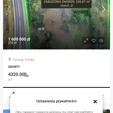
1 600 000 zł
370 zł
Tworóg, Polska
GRUNTY
4320.00
m²
Justyna Jamroży
6 dni temu
Ustawienia prywatności
Żeby zapewnić najlepsze wrażenia, my oraz nasi partnerzy