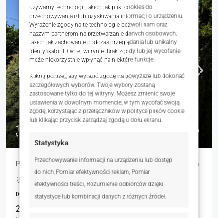
używamy technologii takich jak pliki cookies do
NA SPRZEDAŻ
RYNEK WTÓRNY
przechowywania i/lub uzyskiwania informacji o urządzeniu.
Wyrażenie zgody na te technologie pozwoli nam oraz
naszym partnerom na przetwarzanie danych osobowych,
takich jak zachowanie podczas przeglądania lub unikalny
identyfikator ID w tej witrynie. Brak zgody lub jej wycofanie
może niekorzystnie wpłynąć na niektóre funkcje.
Kliknij poniżej, aby wyrazić zgodę na powyższe lub dokonać
szczegółowych wyborów. Twoje wybory zostaną
zastosowane tylko do tej witryny. Możesz zmienić swoje
ustawienia w dowolnym momencie, w tym wycofać swoją
zgodę, korzystając z przełączników w polityce plików cookie
lub klikając przycisk zarządzaj zgodą u dołu ekranu.
1 200 000 zł
9 231 zł
Statystyka
Przechowywanie informacji na urządzeniu lub dostęp
Przestronny dom wolnostojący 160 m² | Duża działka
do nich, Pomiar efektywności reklam, Pomiar
Lubliniec, Polska
efektywności treści, Rozumienie odbiorców dzięki
DOMY, NIERUCHOMOŚCI MIESZKANIOWE
statystyce lub kombinacji danych z różnych źródeł.
2
3
130.00