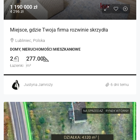
1 190 000 zł
4 296 zł
Miejsce, gdzie Twoja firma rozwinie skrzydła
Lubliniec, Polska
DOMY, NIERUCHOMOŚCI MIESZKANIOWE
2
277.00
Łazienki
m²
Justyna Jamroży
6 dni temu
NA SPRZEDAŻ
RYNEK WTÓRNY