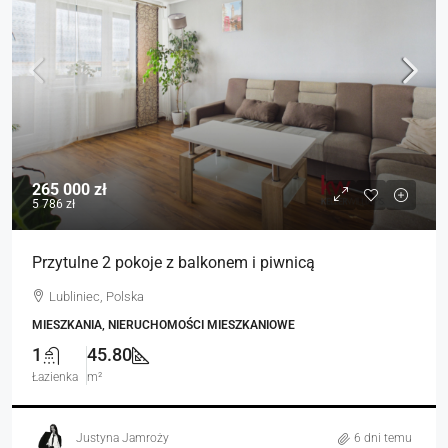
265 000 zł
5 786 zł
Przytulne 2 pokoje z balkonem i piwnicą
Lubliniec, Polska
MIESZKANIA, NIERUCHOMOŚCI MIESZKANIOWE
1
45.80
Łazienka
m²
Justyna Jamroży
6 dni temu