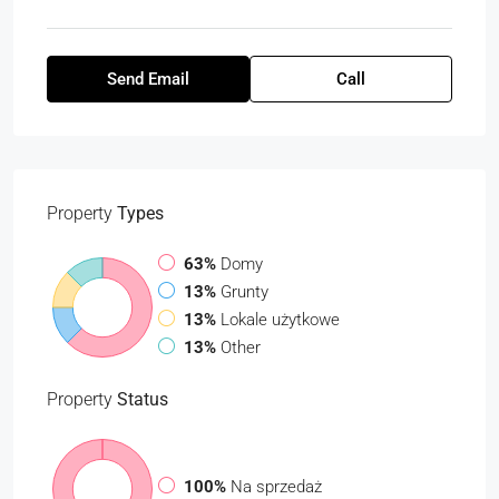
Send Email
Call
Property
Types
63%
Domy
13%
Grunty
13%
Lokale użytkowe
13%
Other
Property
Status
100%
Na sprzedaż