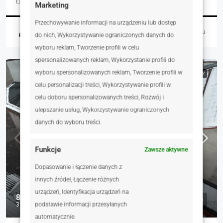
Łazienki
Garaże
m²
Marketing
Przechowywanie informacji na urządzeniu lub dostęp
Justyna Jamroży
6 dni temu
do nich, Wykorzystywanie ograniczonych danych do
wyboru reklam, Tworzenie profili w celu
spersonalizowanych reklam, Wykorzystanie profili do
wyboru spersonalizowanych reklam, Tworzenie profili w
NA SPRZEDAŻ
RYNEK WTÓRNY
celu personalizacji treści, Wykorzystywanie profili w
celu doboru spersonalizowanych treści, Rozwój i
ulepszanie usług, Wykorzystywanie ograniczonych
danych do wyboru treści.
Funkcje
Zawsze aktywne
Dopasowanie i łączenie danych z
innych źródeł, Łączenie różnych
urządzeń, Identyfikacja urządzeń na
850 000 zł
podstawie informacji przesyłanych
3 069 zł
automatycznie.