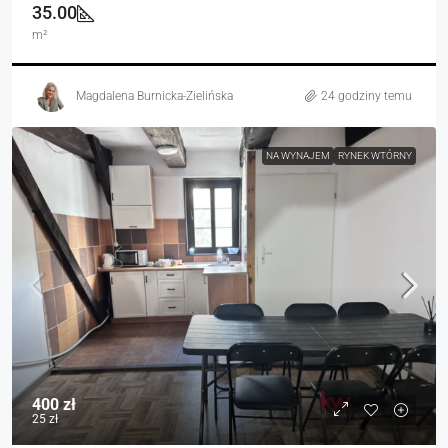
35.00
m²
Magdalena Burnicka-Zielińska
24 godziny temu
NA WYNAJEM
RYNEK WTÓRNY
400 zł
25 zł