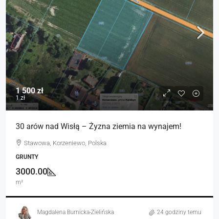
1 500 zł
1 zł
30 arów nad Wisłą – Żyzna ziemia na wynajem!
Stawowa, Korzeniewo, Polska
GRUNTY
3000.00
m²
Magdalena Burnicka-Zielińska
24 godziny temu