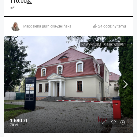
110.00
m²
Magdalena Burnicka-Zielińska
24 godziny temu
NA WYNAJEM
RYNEK WTÓRNY
1 680 zł
70 zł