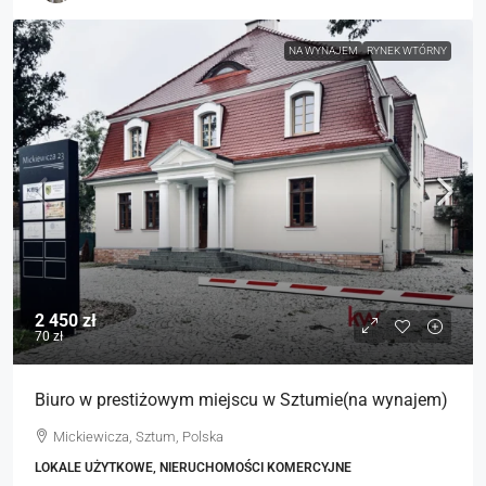
NA WYNAJEM
RYNEK WTÓRNY
2 450 zł
70 zł
Biuro w prestiżowym miejscu w Sztumie(na wynajem)
Mickiewicza, Sztum, Polska
LOKALE UŻYTKOWE, NIERUCHOMOŚCI KOMERCYJNE