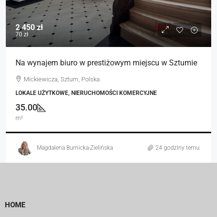
2 450 zł
70 zł
Na wynajem biuro w prestiżowym miejscu w Sztumie
Mickiewicza, Sztum, Polska
LOKALE UŻYTKOWE, NIERUCHOMOŚCI KOMERCYJNE
35.00
m²
Magdalena Burnicka-Zielińska
24 godziny temu
HOME