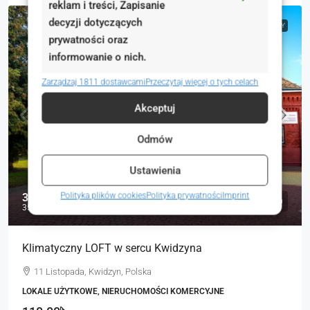
reklam i treści, Zapisanie
decyzji dotyczących
NA WYNAJEM
RYNEK WTÓRNY
prywatności oraz
informowanie o nich.
Zarządzaj 1811 dostawcami
Przeczytaj więcej o tych celach
Akceptuj
Odmów
Ustawienia
3 800 zł
Polityka plików cookies
Polityka prywatności
Imprint
35 zł
Klimatyczny LOFT w sercu Kwidzyna
11 Listopada, Kwidzyn, Polska
LOKALE UŻYTKOWE, NIERUCHOMOŚCI KOMERCYJNE