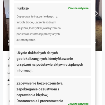
Funkcje
Zawsze aktywne
Dopasowanie i łączenie danych z
innych źródeł, Łączenie różnych
urządzeń, Identyfikacja urządzeń na
podstawie informacji przesyłanych
automatycznie.
1 000 zł
25 zł
Użycie dokładnych danych
Biuro na wynajem w centrum Kwidzyna
geolokalizacyjnych, Identyfikowanie
urządzeń na podstawie aktywnie żądanych
Magazynowa, Kwidzyn, Polska
informacji.
LOKALE UŻYTKOWE, NIERUCHOMOŚCI KOMERCYJNE
40.00
Zapewnienie bezpieczeństwa,
m²
zapobieganie oszustwom i
naprawianie błędów,
Magdalena Burnicka-Zielińska
24 godziny temu
Dostarczanie i prezentowanie
Zawsze aktywne