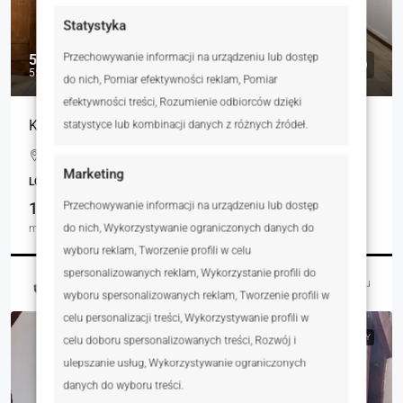
Statystyka
5 500 zł
Przechowywanie informacji na urządzeniu lub dostęp
55 zł
do nich, Pomiar efektywności reklam, Pomiar
efektywności treści, Rozumienie odbiorców dzięki
Klimatyczny lokal na wynajem w Sztumie!
statystyce lub kombinacji danych z różnych źródeł.
Mickiewicza, Sztum, Polska
Marketing
LOKALE UŻYTKOWE, NIERUCHOMOŚCI KOMERCYJNE
100.00
Przechowywanie informacji na urządzeniu lub dostęp
m²
do nich, Wykorzystywanie ograniczonych danych do
wyboru reklam, Tworzenie profili w celu
spersonalizowanych reklam, Wykorzystanie profili do
Magdalena Burnicka-Zielińska
24 godziny temu
wyboru spersonalizowanych reklam, Tworzenie profili w
celu personalizacji treści, Wykorzystywanie profili w
NA WYNAJEM
RYNEK WTÓRNY
celu doboru spersonalizowanych treści, Rozwój i
ulepszanie usług, Wykorzystywanie ograniczonych
danych do wyboru treści.