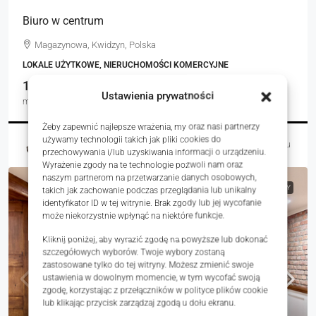
Biuro w centrum
Magazynowa, Kwidzyn, Polska
LOKALE UŻYTKOWE, NIERUCHOMOŚCI KOMERCYJNE
16.00
Ustawienia prywatności
m²
Żeby zapewnić najlepsze wrażenia, my oraz nasi partnerzy
używamy technologii takich jak pliki cookies do
Magdalena Burnicka-Zielińska
24 godziny temu
przechowywania i/lub uzyskiwania informacji o urządzeniu.
Wyrażenie zgody na te technologie pozwoli nam oraz
naszym partnerom na przetwarzanie danych osobowych,
NA WYNAJEM
RYNEK WTÓRNY
takich jak zachowanie podczas przeglądania lub unikalny
identyfikator ID w tej witrynie. Brak zgody lub jej wycofanie
może niekorzystnie wpłynąć na niektóre funkcje.
Kliknij poniżej, aby wyrazić zgodę na powyższe lub dokonać
szczegółowych wyborów. Twoje wybory zostaną
zastosowane tylko do tej witryny. Możesz zmienić swoje
ustawienia w dowolnym momencie, w tym wycofać swoją
zgodę, korzystając z przełączników w polityce plików cookie
lub klikając przycisk zarządzaj zgodą u dołu ekranu.