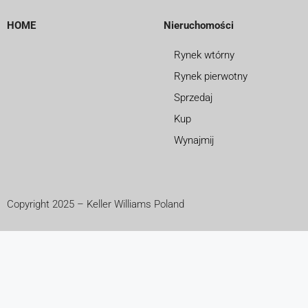
HOME
Nieruchomości
Rynek wtórny
Rynek pierwotny
Sprzedaj
Kup
Wynajmij
Copyright 2025 – Keller Williams Poland