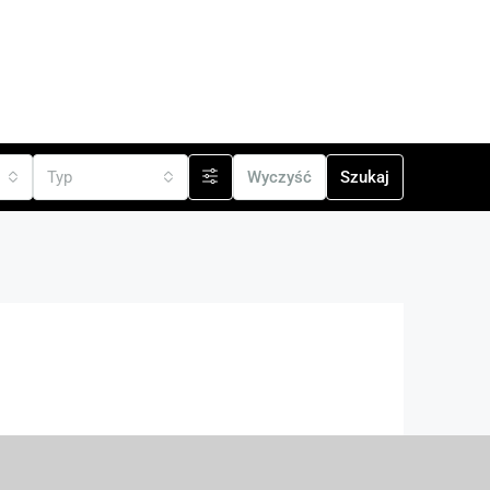
cji
Typ
Wyczyść
Szukaj