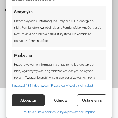
Agenci i Biura
Legal
Statystyka
DOŁĄCZ DO KW®
Regulamin sklepu
Przechowywanie informacji na urządzeniu lub dostęp do
internetowego
nich, Pomiar efektywności reklam, Pomiar efektywności treści,
ZNAJDŹ AGENTKA KW®
Polityka prywatności
Rozumienie odbiorców dzięki statystyce lub kombinacji
ZNAJDŹ BIURO
danych z różnych źródeł.
Polityka plików cookies
(EU)
KONTAKT
Wyłączenie
Marketing
odpowiedzialności
Przechowywanie informacji na urządzeniu lub dostęp do
Imprint
nich, Wykorzystywanie ograniczonych danych do wyboru
reklam, Tworzenie profili w celu spersonalizowanych reklam,
Wykorzystanie profili do wyboru spersonalizowanych reklam,
Zarządzaj 1811 dostawcami
Przeczytaj więcej o tych celach
Tworzenie profili w celu personalizacji treści,
Wykorzystywanie profili w celu doboru spersonalizowanych
Akceptuj
Odmów
Ustawienia
treści, Rozwój i ulepszanie usług, Wykorzystywanie
ograniczonych danych do wyboru treści.
Polityka plików cookies
Polityka prywatności
Imprint