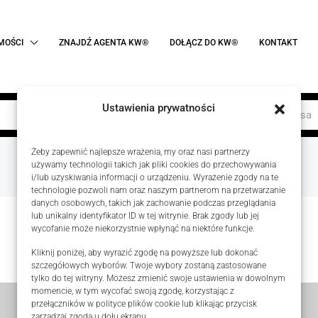
MOŚCI
ZNAJDŹ AGENTA KW®
DOŁĄCZ DO KW®
KONTAKT
Ustawienia prywatności
Rodzaj transak
Żeby zapewnić najlepsze wrażenia, my oraz nasi partnerzy
używamy technologii takich jak pliki cookies do przechowywania
i/lub uzyskiwania informacji o urządzeniu. Wyrażenie zgody na te
technologie pozwoli nam oraz naszym partnerom na przetwarzanie
danych osobowych, takich jak zachowanie podczas przeglądania
lub unikalny identyfikator ID w tej witrynie. Brak zgody lub jej
wycofanie może niekorzystnie wpłynąć na niektóre funkcje.
No listing found.
Kliknij poniżej, aby wyrazić zgodę na powyższe lub dokonać
szczegółowych wyborów. Twoje wybory zostaną zastosowane
tylko do tej witryny. Możesz zmienić swoje ustawienia w dowolnym
momencie, w tym wycofać swoją zgodę, korzystając z
przełączników w polityce plików cookie lub klikając przycisk
zarządzaj zgodą u dołu ekranu.