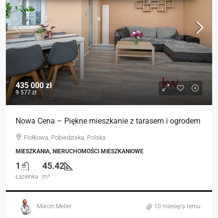
435 000 zł
9 577 zł
Nowa Cena – Piękne mieszkanie z tarasem i ogrodem
Fiołkowa, Pobiedziska, Polska
MIESZKANIA, NIERUCHOMOŚCI MIESZKANIOWE
1
45.42
Łazienka
m²
Marcin Meller
10 miesięcy temu