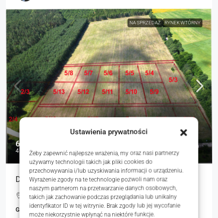
NA SPRZEDAŻ
RYNEK WTÓRNY
Ustawienia prywatności
69 255 zł
45 zł
Żeby zapewnić najlepsze wrażenia, my oraz nasi partnerzy
używamy technologii takich jak pliki cookies do
przechowywania i/lub uzyskiwania informacji o urządzeniu.
Działki pod zabudowę jednorodzinną przy lesie
Wyrażenie zgody na te technologie pozwoli nam oraz
naszym partnerom na przetwarzanie danych osobowych,
Jaglice, Polska
takich jak zachowanie podczas przeglądania lub unikalny
identyfikator ID w tej witrynie. Brak zgody lub jej wycofanie
GRUNTY
może niekorzystnie wpłynąć na niektóre funkcje.