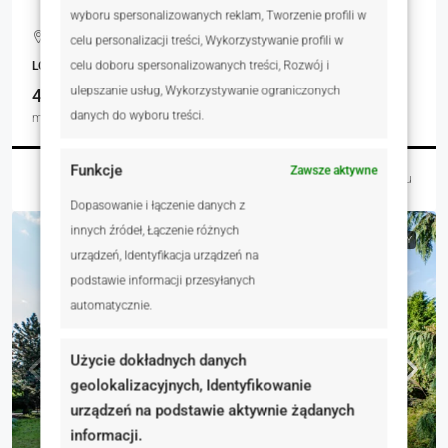
wyboru spersonalizowanych reklam, Tworzenie profili w
Wielka Wieś, Polska
celu personalizacji treści, Wykorzystywanie profili w
celu doboru spersonalizowanych treści, Rozwój i
LOKALE UŻYTKOWE, NIERUCHOMOŚCI KOMERCYJNE
ulepszanie usług, Wykorzystywanie ograniczonych
40110.00
danych do wyboru treści.
m²
Funkcje
Zawsze aktywne
Marcin Meller
4 dni temu
Dopasowanie i łączenie danych z
innych źródeł, Łączenie różnych
NA SPRZEDAŻ
RYNEK WTÓRNY
urządzeń, Identyfikacja urządzeń na
podstawie informacji przesyłanych
automatycznie.
Użycie dokładnych danych
geolokalizacyjnych, Identyfikowanie
urządzeń na podstawie aktywnie żądanych
informacji.