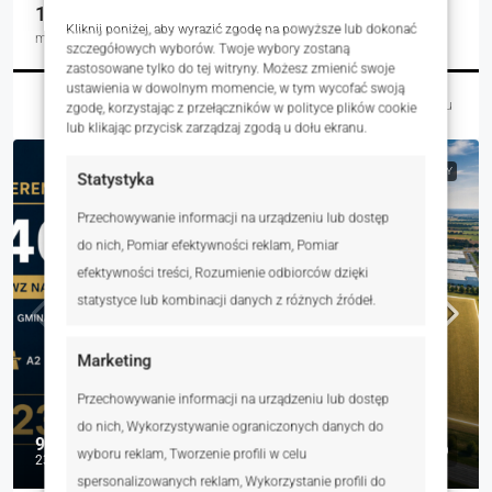
1539.00
Kliknij poniżej, aby wyrazić zgodę na powyższe lub dokonać
m²
szczegółowych wyborów. Twoje wybory zostaną
zastosowane tylko do tej witryny. Możesz zmienić swoje
ustawienia w dowolnym momencie, w tym wycofać swoją
Martyna Wasiak
4 dni temu
zgodę, korzystając z przełączników w polityce plików cookie
lub klikając przycisk zarządzaj zgodą u dołu ekranu.
NA SPRZEDAŻ
RYNEK WTÓRNY
Statystyka
Przechowywanie informacji na urządzeniu lub dostęp
do nich, Pomiar efektywności reklam, Pomiar
efektywności treści, Rozumienie odbiorców dzięki
statystyce lub kombinacji danych z różnych źródeł.
Marketing
Przechowywanie informacji na urządzeniu lub dostęp
do nich, Wykorzystywanie ograniczonych danych do
9 225 300 zł
wyboru reklam, Tworzenie profili w celu
230 zł
spersonalizowanych reklam, Wykorzystanie profili do