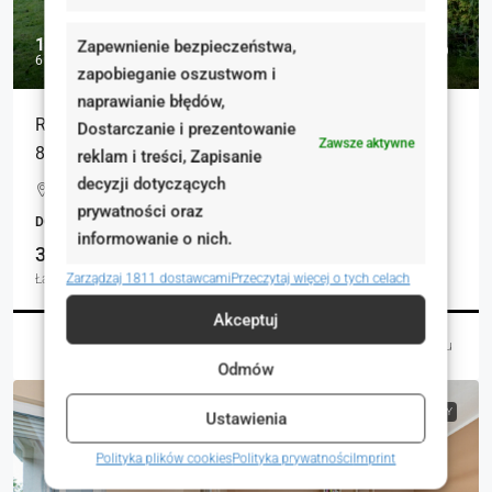
1 120 000 zł
Zapewnienie bezpieczeństwa,
6 680 zł
zapobieganie oszustwom i
naprawianie błędów,
REZERWACJA śmietankowy dom z dużym ogrodem
Dostarczanie i prezentowanie
Zawsze aktywne
825 m2,
reklam i treści, Zapisanie
decyzji dotyczących
Osiedle Stefana Białoboka, Kórnik, Polska
prywatności oraz
DOMY, NIERUCHOMOŚCI MIESZKANIOWE
informowanie o nich.
3
167.67
Łazienki
Zarządzaj 1811 dostawcami
m²
Przeczytaj więcej o tych celach
Akceptuj
Martyna Nowocień
8 miesięcy temu
Odmów
NA SPRZEDAŻ
RYNEK WTÓRNY
Ustawienia
Polityka plików cookies
Polityka prywatności
Imprint