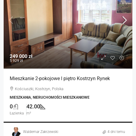
249 000 zł
5 929 zł
Mieszkanie 2-pokojowe I piętro Kostrzyn Rynek
Kościuszki, Kostrzyn, Polska
MIESZKANIA, NIERUCHOMOŚCI MIESZKANIOWE
0
42.00
Łazienka
m²
Waldemar Zakrzewski
4 dni temu