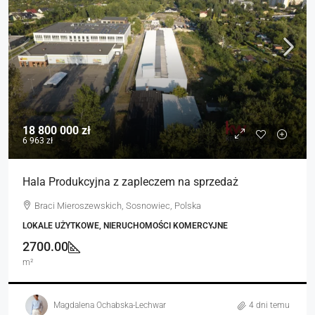
18 800 000 zł
6 963 zł
Hala Produkcyjna z zapleczem na sprzedaż
Braci Mieroszewskich, Sosnowiec, Polska
LOKALE UŻYTKOWE, NIERUCHOMOŚCI KOMERCYJNE
2700.00
m²
Magdalena Ochabska-Lechwar
4 dni temu