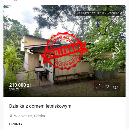
NA SPRZEDAŻ
RYNEK WTÓRNY
210 000 zł
298 zł
Działka z domem letniskowym
Wierzchlas, Polska
GRUNTY