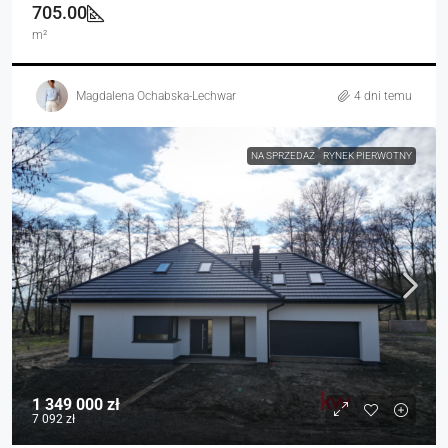
705.00
m²
Magdalena Ochabska-Lechwar
4 dni temu
NA SPRZEDAŻ
RYNEK PIERWOTNY
1 349 000 zł
7 092 zł