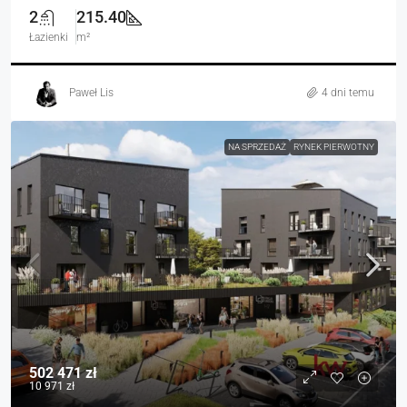
2
215.40
Łazienki
m²
Paweł Lis
4 dni temu
NA SPRZEDAŻ
RYNEK PIERWOTNY
502 471 zł
10 971 zł