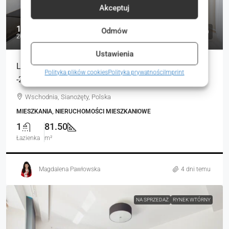
Akceptuj
1 699 900 zł
Odmów
20 858 zł
Ustawienia
Luksusowy apartament XXL 81m², 200m morze,
Polityka plików cookies
Polityka prywatności
Imprint
-23%VAT
Wschodnia, Sianożęty, Polska
MIESZKANIA, NIERUCHOMOŚCI MIESZKANIOWE
1
81.50
Łazienka
m²
Magdalena Pawłowska
4 dni temu
NA SPRZEDAŻ
RYNEK WTÓRNY