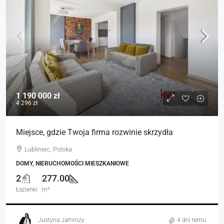
1 190 000 zł
4 296 zł
Miejsce, gdzie Twoja firma rozwinie skrzydła
Lubliniec, Polska
DOMY, NIERUCHOMOŚCI MIESZKANIOWE
2
277.00
Łazienki
m²
Justyna Jamroży
4 dni temu