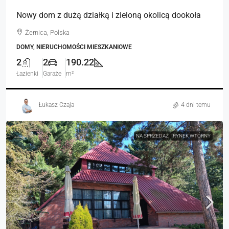
Nowy dom z dużą działką i zieloną okolicą dookoła
Żernica, Polska
DOMY, NIERUCHOMOŚCI MIESZKANIOWE
2
2
190.22
Łazienki
Garaże
m²
Łukasz Czaja
4 dni temu
NA SPRZEDAŻ
RYNEK WTÓRNY