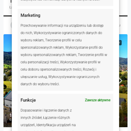
1
117.00
Łazienka
m²
Marketing
Magdalena Ochabska-Lechwar
4 dni temu
Przechowywanie informacji na urządzeniu lub dostęp
do nich, Wykorzystywanie ograniczonych danych do
wyboru reklam, Tworzenie profili w celu
NA SPRZEDAŻ
RYNEK PIERWOTNY
spersonalizowanych reklam, Wykorzystanie profili do
wyboru spersonalizowanych reklam, Tworzenie profili w
celu personalizacji treści, Wykorzystywanie profili w
celu doboru spersonalizowanych treści, Rozwój i
ulepszanie usług, Wykorzystywanie ograniczonych
danych do wyboru treści.
Funkcje
Zawsze aktywne
Dopasowanie i łączenie danych z
1 400 000 zł
innych źródeł, Łączenie różnych
6 568 zł
urządzeń, Identyfikacja urządzeń na