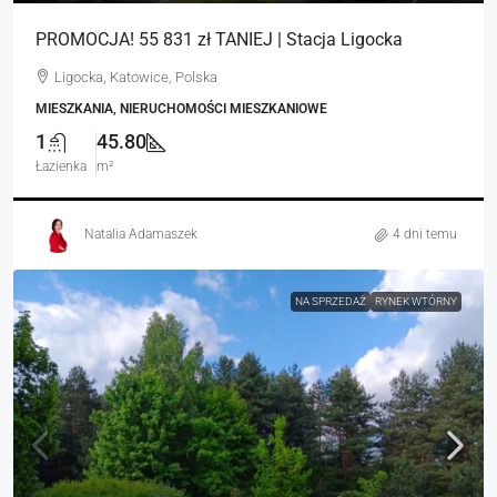
PROMOCJA! 55 831 zł TANIEJ | Stacja Ligocka
Ligocka, Katowice, Polska
MIESZKANIA, NIERUCHOMOŚCI MIESZKANIOWE
1
45.80
Łazienka
m²
Natalia Adamaszek
4 dni temu
NA SPRZEDAŻ
RYNEK WTÓRNY