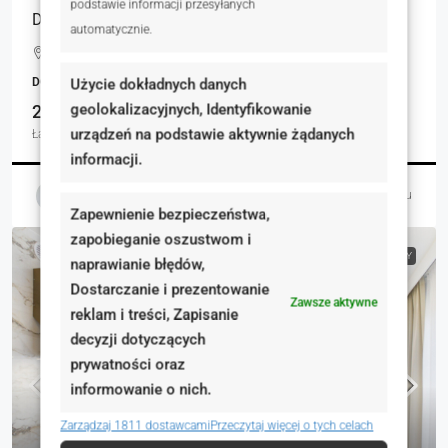
podstawie informacji przesyłanych
Dom wolnostojący
automatycznie.
Lipowa, Polska
DOMY, NIERUCHOMOŚCI MIESZKANIOWE
Użycie dokładnych danych
geolokalizacyjnych, Identyfikowanie
2
2
213.14
urządzeń na podstawie aktywnie żądanych
Łazienki
Garaże
m²
informacji.
Magdalena Ochabska-Lechwar
4 dni temu
Zapewnienie bezpieczeństwa,
zapobieganie oszustwom i
NA SPRZEDAŻ
RYNEK PIERWOTNY
naprawianie błędów,
Dostarczanie i prezentowanie
Zawsze aktywne
reklam i treści, Zapisanie
decyzji dotyczących
prywatności oraz
informowanie o nich.
Zarządzaj 1811 dostawcami
Przeczytaj więcej o tych celach