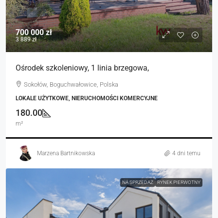
700 000 zł
3 889 zł
Ośrodek szkoleniowy, 1 linia brzegowa,
Sokołów, Boguchwałowice, Polska
LOKALE UŻYTKOWE, NIERUCHOMOŚCI KOMERCYJNE
180.00
m²
Marzena Bartnikowska
4 dni temu
NA SPRZEDAŻ
RYNEK PIERWOTNY