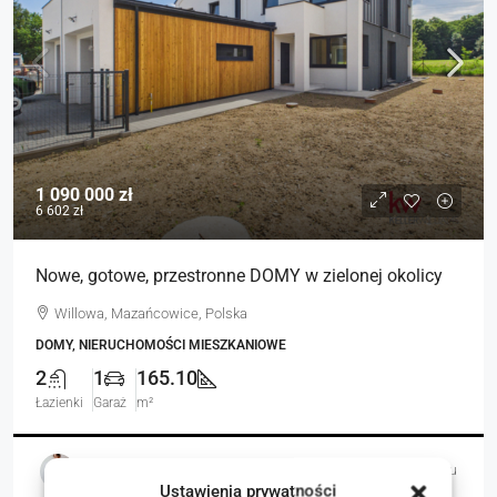
1 090 000 zł
6 602 zł
Nowe, gotowe, przestronne DOMY w zielonej okolicy
Willowa, Mazańcowice, Polska
DOMY, NIERUCHOMOŚCI MIESZKANIOWE
2
1
165.10
Łazienki
Garaż
m²
Magdalena Ochabska-Lechwar
4 dni temu
Ustawienia prywatności