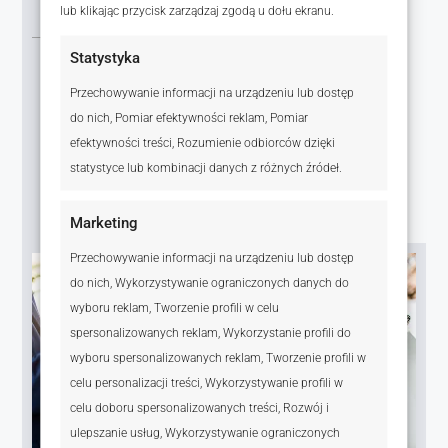
i start w branży
lub klikając przycisk zarządzaj zgodą u dołu ekranu.
Statystyka
Rozpoczynasz od kompleksowego
wdrożenia, które obejmuje szkolenia z
Przechowywanie informacji na urządzeniu lub dostęp
negocjacji, marketingu nieruchomości i
do nich, Pomiar efektywności reklam, Pomiar
budowania marki osobistej. Zyskujesz dostęp
efektywności treści, Rozumienie odbiorców dzięki
do najlepszych mentorów i narzędzi, które od
statystyce lub kombinacji danych z różnych źródeł.
pierwszego dnia pomogą Ci zdobywać
klientów.
Marketing
Przechowywanie informacji na urządzeniu lub dostęp
do nich, Wykorzystywanie ograniczonych danych do
wyboru reklam, Tworzenie profili w celu
spersonalizowanych reklam, Wykorzystanie profili do
wyboru spersonalizowanych reklam, Tworzenie profili w
celu personalizacji treści, Wykorzystywanie profili w
celu doboru spersonalizowanych treści, Rozwój i
ulepszanie usług, Wykorzystywanie ograniczonych