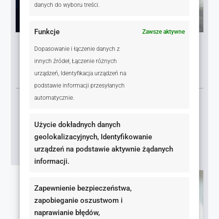
danych do wyboru treści.
Funkcje
Zawsze aktywne
Kolejne 50 dni
Dopasowanie i łączenie danych z
Pierwsze transakcje
innych źródeł, Łączenie różnych
i wsparcie zespołu
urządzeń, Identyfikacja urządzeń na
podstawie informacji przesyłanych
automatycznie.
Wkraczasz na rynek z pełnym wsparciem Keller
Williams. Działasz, testujesz strategie i
zdobywasz doświadczenie. Nie jesteś sam –
Użycie dokładnych danych
zespół oraz doświadczeni agenci pomagają Ci
geolokalizacyjnych, Identyfikowanie
skutecznie prowadzić pierwsze transakcje.
urządzeń na podstawie aktywnie żądanych
informacji.
Zapewnienie bezpieczeństwa,
zapobieganie oszustwom i
naprawianie błędów,