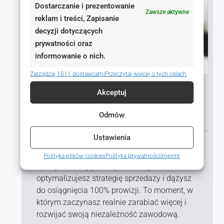
Dostarczanie i prezentowanie
Zawsze aktywne
reklam i treści, Zapisanie
decyzji dotyczących
prywatności oraz
informowanie o nich.
Zarządzaj 1811 dostawcami
Przeczytaj więcej o tych celach
Ostatnie 50 dni
Akceptuj
Budowanie własnej marki
i skalowanie zarobków
Odmów
Ustawienia
Po trzech miesiącach znasz już branżę, masz
klientów i pierwsze sukcesy na koncie. Teraz
Polityka plików cookies
Polityka prywatności
Imprint
rozwijasz swoją markę osobistą,
optymalizujesz strategię sprzedaży i dążysz
do osiągnięcia 100% prowizji. To moment, w
którym zaczynasz realnie zarabiać więcej i
rozwijać swoją niezależność zawodową.