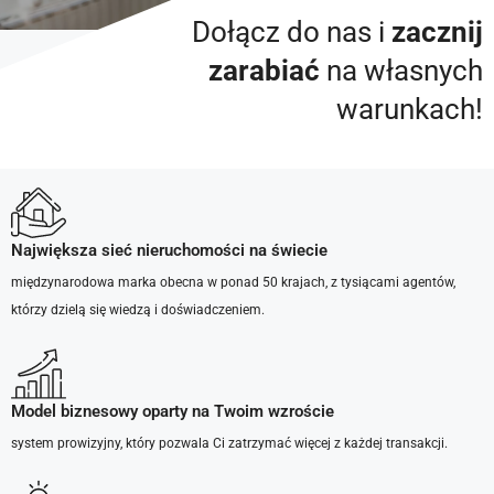
Dołącz do nas i
zacznij
zarabiać
na własnych
NIE SZUKAJ PRACY.
ZNAJDŹ SWOJE
warunkach!
MIEJSCE.
Rozpocznij nowy etap
kariery w nieruchomościach
z Keller Williams Poland
Największa sieć nieruchomości na świecie
międzynarodowa marka obecna w ponad 50 krajach, z tysiącami agentów,
którzy dzielą się wiedzą i doświadczeniem.
Aplikuj teraz ↗
Model biznesowy oparty na Twoim wzroście
system prowizyjny, który pozwala Ci zatrzymać więcej z każdej transakcji.