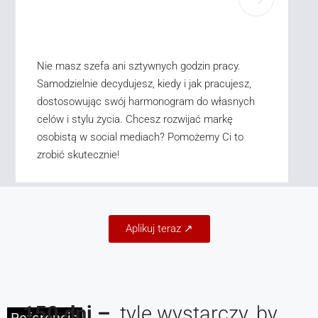
Nie masz szefa ani sztywnych godzin pracy.
Samodzielnie decydujesz, kiedy i jak pracujesz,
dostosowując swój harmonogram do własnych
celów i stylu życia. Chcesz rozwijać markę
osobistą w social mediach? Pomożemy Ci to
zrobić skutecznie!
Aplikuj teraz ↗
150 dni –
tyle wystarczy, by
Referencje