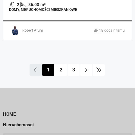
2
86.00
m²
DOMY, NIERUCHOMOŚCI MIESZKANIOWE
Robert Afum
18 godzin temu
1
2
3
HOME
Nieruchomości