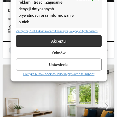
reklam i treści, Zapisanie
decyzji dotyczących
Komfortowe mieszkanie do wynajęcia
prywatności oraz informowanie
Górna, Gliwice, Polska
o nich.
1
40.50
m²
Zarządzaj 1811 dostawcami
Przeczytaj więcej o tych celach
MIESZKANIA, NIERUCHOMOŚCI MIESZKANIOWE
Akceptuj
Magdalena Ochabska-Lechwar
7 godzin temu
Odmów
Ustawienia
NA WYNAJEM
RYNEK WTÓRNY
Polityka plików cookies
Polityka prywatności
Imprint