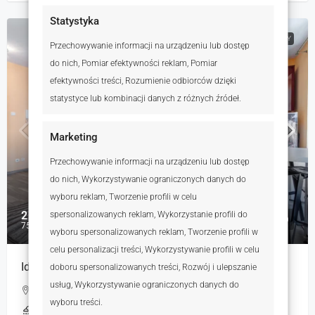
Statystyka
NA WYNAJEM
RYNEK WTÓRNY
Przechowywanie informacji na urządzeniu lub dostęp
do nich, Pomiar efektywności reklam, Pomiar
efektywności treści, Rozumienie odbiorców dzięki
statystyce lub kombinacji danych z różnych źródeł.
Marketing
Przechowywanie informacji na urządzeniu lub dostęp
do nich, Wykorzystywanie ograniczonych danych do
wyboru reklam, Tworzenie profili w celu
2 200 zł
spersonalizowanych reklam, Wykorzystanie profili do
75 zł
wyboru spersonalizowanych reklam, Tworzenie profili w
celu personalizacji treści, Wykorzystywanie profili w celu
Idealna kawalerka przy Kampusie Morasko | Os. Bato
doboru spersonalizowanych treści, Rozwój i ulepszanie
usług, Wykorzystywanie ograniczonych danych do
Stefana Batorego, Poznań, Polska
wyboru treści.
1
29.50
m²