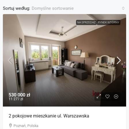
Sortuj według:
Domyślne sortowanie
NA SPRZEDAŻ
RYNEK WTÓRNY
530 000 zł
11 277 zł
2 pokojowe mieszkanie ul. Warszawska
Poznań, Polska