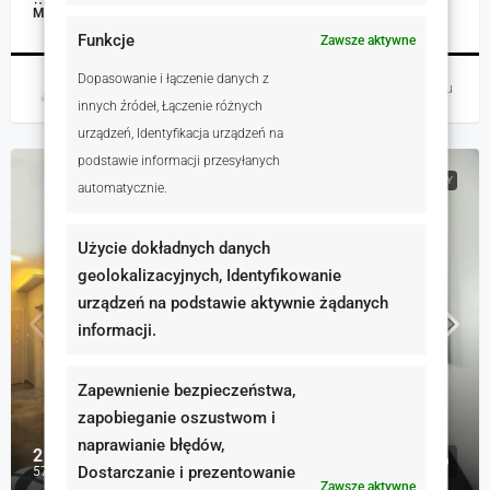
MIESZKANIA, NIERUCHOMOŚCI MIESZKANIOWE
Funkcje
Zawsze aktywne
Dopasowanie i łączenie danych z
Magdalena Mulczyńska
6 godzin temu
innych źródeł, Łączenie różnych
urządzeń, Identyfikacja urządzeń na
podstawie informacji przesyłanych
NA WYNAJEM
RYNEK WTÓRNY
automatycznie.
Użycie dokładnych danych
geolokalizacyjnych, Identyfikowanie
urządzeń na podstawie aktywnie żądanych
informacji.
Zapewnienie bezpieczeństwa,
zapobieganie oszustwom i
naprawianie błędów,
2 300 zł
Dostarczanie i prezentowanie
57 zł
Zawsze aktywne