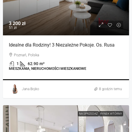
3 200 zł
51 zł
Idealne dla Rodziny! 3 Niezależne Pokoje. Os. Rusa
Poznań, Polska
1
62.90
m²
MIESZKANIA, NIERUCHOMOŚCI MIESZKANIOWE
Jana Bojko
8 godzin temu
NA SPRZEDAŻ
RYNEK WTÓRNY