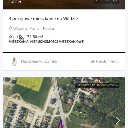
8 400 zł
3 pokojowe mieszkanie na Wildzie
Wspólna, Poznań, Polska
1
72.50
m²
MIESZKANIA, NIERUCHOMOŚCI MIESZKANIOWE
Magdalena Mulczyńska
6 godzin temu
NA SPRZEDAŻ
RYNEK WTÓRNY