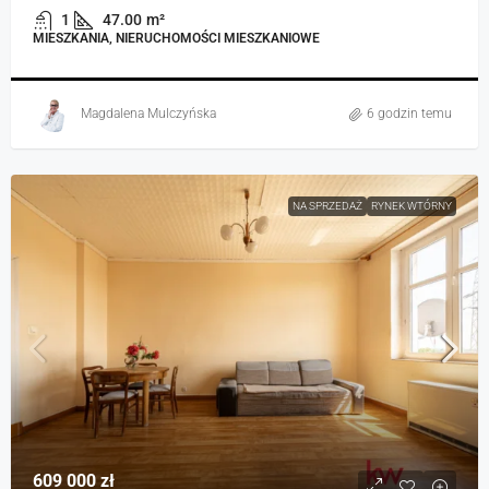
1
47.00
m²
MIESZKANIA, NIERUCHOMOŚCI MIESZKANIOWE
Magdalena Mulczyńska
6 godzin temu
NA SPRZEDAŻ
RYNEK WTÓRNY
609 000 zł