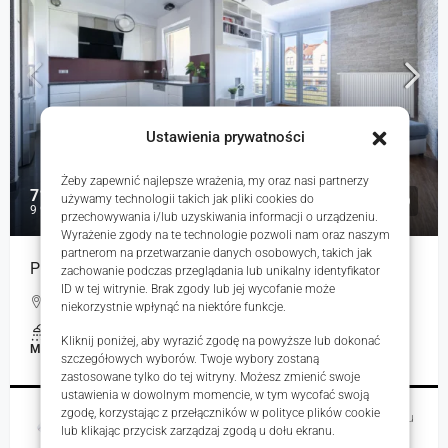
Ustawienia prywatności
Żeby zapewnić najlepsze wrażenia, my oraz nasi partnerzy
715 000 zł
używamy technologii takich jak pliki cookies do
9 931 zł
przechowywania i/lub uzyskiwania informacji o urządzeniu.
Wyrażenie zgody na te technologie pozwoli nam oraz naszym
partnerom na przetwarzanie danych osobowych, takich jak
Przestronne 3 pokoje z 2 loggiami | Tarnowo Podgór
zachowanie podczas przeglądania lub unikalny identyfikator
ID w tej witrynie. Brak zgody lub jej wycofanie może
Chabrowa, Tarnowo Podgórne, Polska
niekorzystnie wpłynąć na niektóre funkcje.
1
72.00
m²
Kliknij poniżej, aby wyrazić zgodę na powyższe lub dokonać
MIESZKANIA, NIERUCHOMOŚCI MIESZKANIOWE
szczegółowych wyborów. Twoje wybory zostaną
zastosowane tylko do tej witryny. Możesz zmienić swoje
ustawienia w dowolnym momencie, w tym wycofać swoją
zgodę, korzystając z przełączników w polityce plików cookie
Magdalena Mulczyńska
6 godzin temu
lub klikając przycisk zarządzaj zgodą u dołu ekranu.