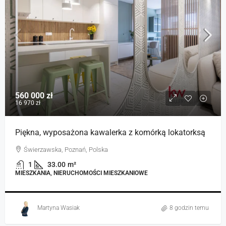
560 000 zł
16 970 zł
Piękna, wyposażona kawalerka z komórką lokatorksą
Świerzawska, Poznań, Polska
1
33.00
m²
MIESZKANIA, NIERUCHOMOŚCI MIESZKANIOWE
Martyna Wasiak
8 godzin temu