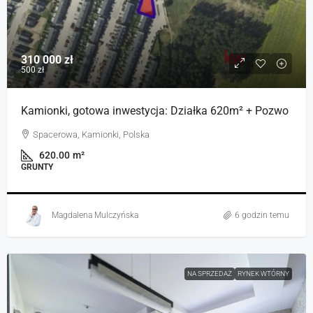
310 000 zł
500 zł
Kamionki, gotowa inwestycja: Działka 620m² + Pozwo
Spacerowa, Kamionki, Polska
620.00
m²
GRUNTY
Magdalena Mulczyńska
6 godzin temu
NA SPRZEDAŻ
RYNEK WTÓRNY