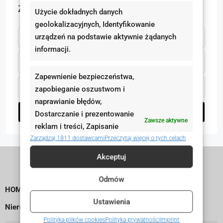
Znajdź Agenta
Użycie dokładnych danych
geolokalizacyjnych, Identyfikowanie
urządzeń na podstawie aktywnie żądanych
informacji.
Wszystkie kategorie
Zapewnienie bezpieczeństwa,
Wszystkie miasta
zapobieganie oszustwom i
naprawianie błędów,
Wyszukaj Agenta
Dostarczanie i prezentowanie
Zawsze aktywne
reklam i treści, Zapisanie
decyzji dotyczących
Zarządzaj 1811 dostawcami
Przeczytaj więcej o tych celach
prywatności oraz
Akceptuj
informowanie o nich.
Odmów
HOME
Ustawienia
Nieruchomości
Polityka plików cookies
Polityka prywatności
Imprint