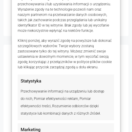
przechowywania i/lub uzyskiwania informacji o urządzeniu.
Wyrażenie zgody na te technologie pozwoli nam oraz
naszym partnerom na przetwarzanie danych osobowych,
takich jak zachowanie podczas przeglądania lub unikalny
Send Email
Call
identyfikator ID w tej witrynie. Brak zgody lub jej wycofanie
może niekorzystnie wpłynąć na niektóre funkcje.
Kliknij poniżej, aby wyrazić zgodę na powyższe lub dokonać
szczegółowych wyborów. Twoje wybory zostaną
zastosowane tylko do tej witryny. Możesz zmienić swoje
About Magdalena Mytko
ustawienia w dowolnym momencie, w tym wycofać swoją
zgodę, korzystając z przełączników w polityce plików cookie
lub klikając przycisk zarządzaj zgodą u dołu ekranu.
„Łączę w pary domy i ludzi”.
Statystyka
Każdy Klient to dla mnie nowa, wyjątkowa
historia. Dlatego w swojej pracy wszystkie działania
Przechowywanie informacji na urządzeniu lub dostęp
dopasowuję indywidualnie do Twoich potrzeb. Łączę
do nich, Pomiar efektywności reklam, Pomiar
elastyczność działania z zaangażowaniem i
efektywności treści, Rozumienie odbiorców dzięki
profesjonalną wiedzą.
statystyce lub kombinacji danych z różnych źródeł.
Moja praca jest wielowymiarowa – zastępuję Cię we
wszystkich czynnościach związanych ze sprzedażą.
Marketing