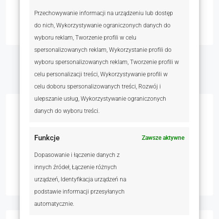
Dzięki temu osiągam zaplanowane cele, a moi Klienci
Przechowywanie informacji na urządzeniu lub dostęp
oszczędzają swój czas i pieniądze.
do nich, Wykorzystywanie ograniczonych danych do
wyboru reklam, Tworzenie profili w celu
spersonalizowanych reklam, Wykorzystanie profili do
wyboru spersonalizowanych reklam, Tworzenie profili w
celu personalizacji treści, Wykorzystywanie profili w
celu doboru spersonalizowanych treści, Rozwój i
ulepszanie usług, Wykorzystywanie ograniczonych
danych do wyboru treści.
Kontakt
Funkcje
Zawsze aktywne
Telefon komórkowy
+48 537 882 997
Dopasowanie i łączenie danych z
E-mail
magdalena.mytko@kwpoland.com
innych źródeł, Łączenie różnych
urządzeń, Identyfikacja urządzeń na
podstawie informacji przesyłanych
automatycznie.