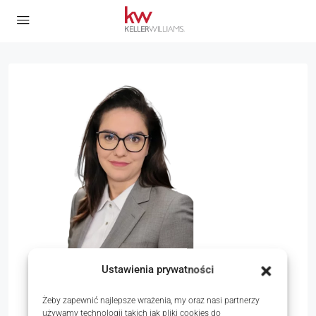
Ustawienia prywatności
Magdalena Mytko
Żeby zapewnić najlepsze wrażenia, my oraz nasi partnerzy
Market Center Director
w
KW PARTNERS
używamy technologii takich jak pliki cookies do