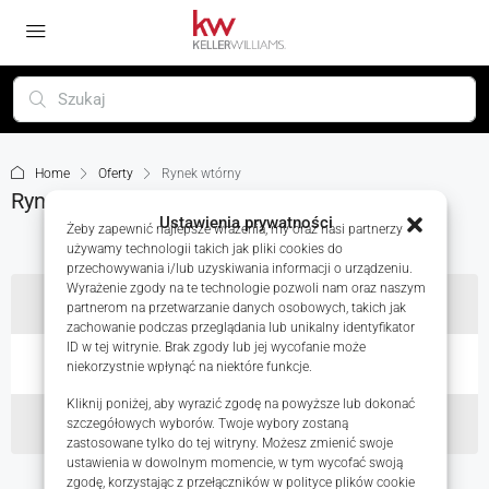
Home
Oferty
Rynek wtórny
Rynek wtórny
Ustawienia prywatności
Żeby zapewnić najlepsze wrażenia, my oraz nasi partnerzy
używamy technologii takich jak pliki cookies do
przechowywania i/lub uzyskiwania informacji o urządzeniu.
Wyrażenie zgody na te technologie pozwoli nam oraz naszym
WSZYSTKO
partnerom na przetwarzanie danych osobowych, takich jak
zachowanie podczas przeglądania lub unikalny identyfikator
ID w tej witrynie. Brak zgody lub jej wycofanie może
NA SPRZEDAŻ
niekorzystnie wpłynąć na niektóre funkcje.
Kliknij poniżej, aby wyrazić zgodę na powyższe lub dokonać
NA WYNAJEM
szczegółowych wyborów. Twoje wybory zostaną
zastosowane tylko do tej witryny. Możesz zmienić swoje
ustawienia w dowolnym momencie, w tym wycofać swoją
zgodę, korzystając z przełączników w polityce plików cookie