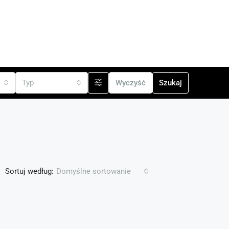
cji
Typ
Wyczyść
Szukaj
Sortuj według:
Domyślne sortowanie