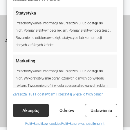
Statystyka
Przechowywanie informacji na urządzeniu lub dostęp do
nich, Pomiar efektywności reklam, Pomiar efektywności treści,
Rozumienie odbiorców dzięki statystyce lub kombinacji
Agenci i Biura
Legal
danych z różnych źródeł.
DOŁĄCZ DO KW®
Regulamin sklepu
internetowego
Marketing
ZNAJDŹ AGENTKA KW®
Polityka prywatności
ZNAJDŹ BIURO
Przechowywanie informacji na urządzeniu lub dostęp do
Polityka plików cookies
nich, Wykorzystywanie ograniczonych danych do wyboru
(EU)
KONTAKT
reklam, Tworzenie profili w celu spersonalizowanych reklam,
Wyłączenie
odpowiedzialności
Wykorzystanie profili do wyboru spersonalizowanych reklam,
Zarządzaj 1811 dostawcami
Przeczytaj więcej o tych celach
Tworzenie profili w celu personalizacji treści,
Imprint
Wykorzystywanie profili w celu doboru spersonalizowanych
Akceptuj
Odmów
Ustawienia
treści, Rozwój i ulepszanie usług, Wykorzystywanie
ograniczonych danych do wyboru treści.
Polityka plików cookies
Polityka prywatności
Imprint