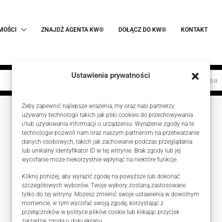
MOŚCI
ZNAJDŹ AGENTA KW®
DOŁĄCZ DO KW®
KONTAKT
Ustawienia prywatności
Rodzaj transak
Żeby zapewnić najlepsze wrażenia, my oraz nasi partnerzy
używamy technologii takich jak pliki cookies do przechowywania
i/lub uzyskiwania informacji o urządzeniu. Wyrażenie zgody na te
technologie pozwoli nam oraz naszym partnerom na przetwarzanie
danych osobowych, takich jak zachowanie podczas przeglądania
lub unikalny identyfikator ID w tej witrynie. Brak zgody lub jej
wycofanie może niekorzystnie wpłynąć na niektóre funkcje.
Kliknij poniżej, aby wyrazić zgodę na powyższe lub dokonać
szczegółowych wyborów. Twoje wybory zostaną zastosowane
tylko do tej witryny. Możesz zmienić swoje ustawienia w dowolnym
momencie, w tym wycofać swoją zgodę, korzystając z
przełączników w polityce plików cookie lub klikając przycisk
zarządzaj zgodą u dołu ekranu.