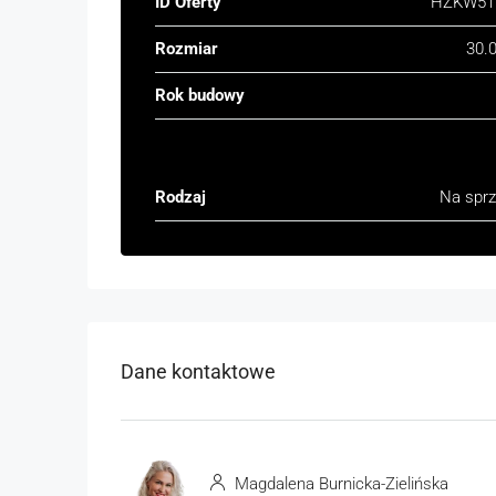
ID Oferty
HZKW51
Rozmiar
30.
Rok budowy
Rodzaj
Na spr
Dane kontaktowe
Magdalena Burnicka-Zielińska