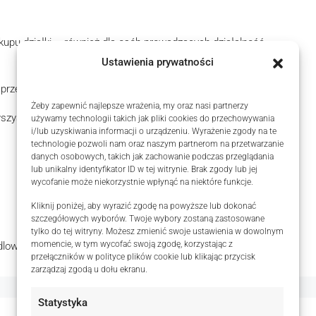
upu działki – również dla osób prowadzących działalność
Ustawienia prywatności
przedłożone do aktu notarialnego.
Żeby zapewnić najlepsze wrażenia, my oraz nasi partnerzy
zystkie pytania.
używamy technologii takich jak pliki cookies do przechowywania
i/lub uzyskiwania informacji o urządzeniu. Wyrażenie zgody na te
technologie pozwoli nam oraz naszym partnerom na przetwarzanie
danych osobowych, takich jak zachowanie podczas przeglądania
lub unikalny identyfikator ID w tej witrynie. Brak zgody lub jej
wycofanie może niekorzystnie wpłynąć na niektóre funkcje.
Kliknij poniżej, aby wyrazić zgodę na powyższe lub dokonać
szczegółowych wyborów. Twoje wybory zostaną zastosowane
tylko do tej witryny. Możesz zmienić swoje ustawienia w dowolnym
momencie, w tym wycofać swoją zgodę, korzystając z
ndlowej w rozumieniu Kodeksu Cywilnego.
przełączników w polityce plików cookie lub klikając przycisk
zarządzaj zgodą u dołu ekranu.
Statystyka