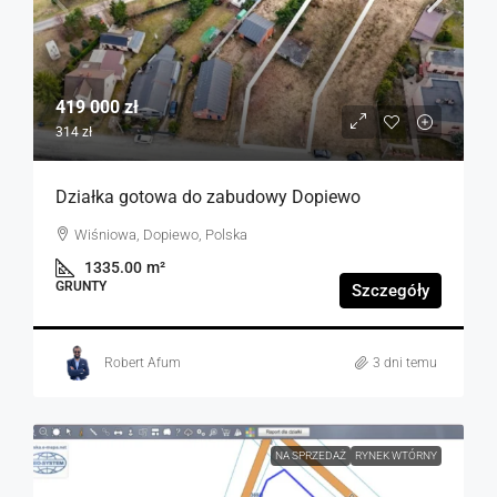
419 000 zł
314 zł
Działka gotowa do zabudowy Dopiewo
Wiśniowa, Dopiewo, Polska
1335.00
m²
GRUNTY
Szczegóły
Robert Afum
3 dni temu
NA SPRZEDAŻ
RYNEK WTÓRNY