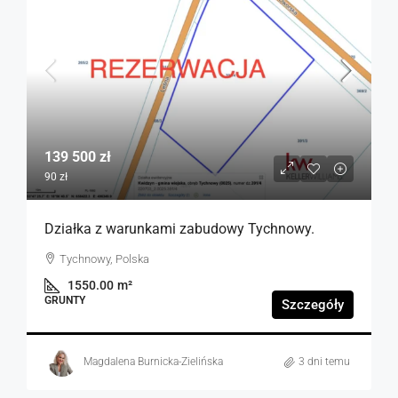
139 500 zł
90 zł
Działka z warunkami zabudowy Tychnowy.
Tychnowy, Polska
1550.00
m²
GRUNTY
Szczegóły
Magdalena Burnicka-Zielińska
3 dni temu