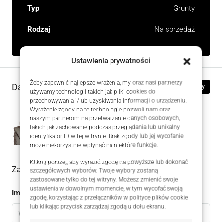
Typ
Grunty
Rodzaj
Na sprzedaż
Ustawienia prywatności
Żeby zapewnić najlepsze wrażenia, my oraz nasi partnerzy
Dane kontaktowe
Zobacz oferty
używamy technologii takich jak pliki cookies do
przechowywania i/lub uzyskiwania informacji o urządzeniu.
Wyrażenie zgody na te technologie pozwoli nam oraz
Magdalena Burnicka-Zielińska
naszym partnerom na przetwarzanie danych osobowych,
takich jak zachowanie podczas przeglądania lub unikalny
+48606754410
WhatsApp
identyfikator ID w tej witrynie. Brak zgody lub jej wycofanie
może niekorzystnie wpłynąć na niektóre funkcje.
Kliknij poniżej, aby wyrazić zgodę na powyższe lub dokonać
Zadaj pytanie do oferty
szczegółowych wyborów. Twoje wybory zostaną
zastosowane tylko do tej witryny. Możesz zmienić swoje
ustawienia w dowolnym momencie, w tym wycofać swoją
Imię
zgodę, korzystając z przełączników w polityce plików cookie
lub klikając przycisk zarządzaj zgodą u dołu ekranu.