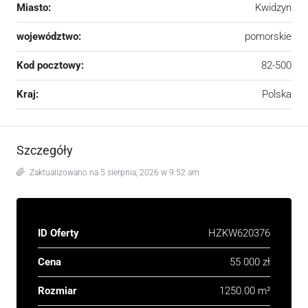
Miasto:
Kwidzyn
województwo:
pomorskie
Kod pocztowy:
82-500
Kraj:
Polska
Szczegóły
Zaktualizowano na 5 sierpnia, 2026 w 9:52 am
ID Oferty
HZKW620376
Cena
55 000 zł
Rozmiar
1250.00 m²