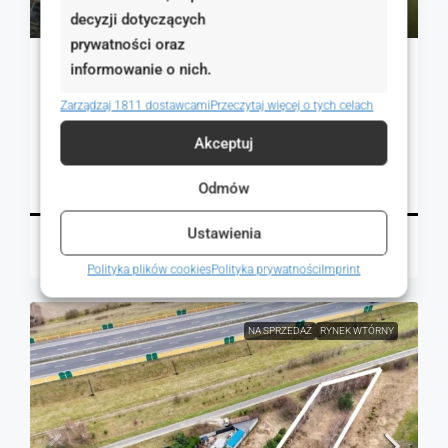
500 zł
decyzji dotyczących
prywatności oraz
informowanie o nich.
Kamionki, gotowa inwestycja: Działka 620m² +
Pozwo
Zarządzaj 1811 dostawcami
Przeczytaj więcej o tych celach
Spacerowa, Kamionki, Polska
Akceptuj
620.00
m²
GRUNTY
Szczegóły
Odmów
Ustawienia
Magdalena Mulczyńska
2 dni temu
Polityka plików cookies
Polityka prywatności
Imprint
NA SPRZEDAŻ
RYNEK WTÓRNY