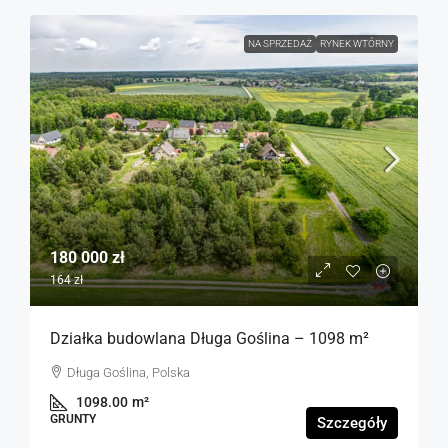
NA SPRZEDAŻ
RYNEK WTÓRNY
180 000 zł
164 zł
Działka budowlana Długa Goślina – 1098 m²
Długa Goślina, Polska
1098.00
m²
GRUNTY
Szczegóły