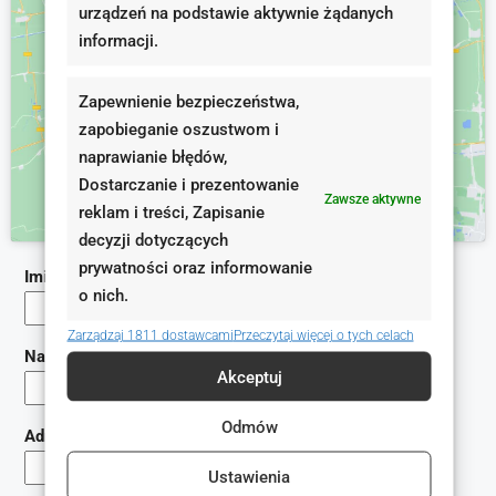
urządzeń na podstawie aktywnie żądanych
informacji.
Kliknij, żeby zaakceptować marketing pliki
cookies i włączyć tę treść
Zapewnienie bezpieczeństwa,
zapobieganie oszustwom i
naprawianie błędów,
Dostarczanie i prezentowanie
Zawsze aktywne
reklam i treści, Zapisanie
decyzji dotyczących
prywatności oraz informowanie
Imię (wymagane)
o nich.
Zarządzaj 1811 dostawcami
Przeczytaj więcej o tych celach
Nazwisko (wymagane)
Akceptuj
Odmów
Adres e-mail (wymagane)
Ustawienia