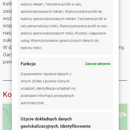
Keller Williams to nie tylko sprzedaż nieruchomości i
wyboru reklam, Tworzenie profili w celu
zwiększanie zysków. To również, a właściwie przede
spersonalizowanych reklam, Wykorzystanie profili do
wszystkim – kultura pracy i życia. Wierzymy, że dzięki
wyboru spersonalizowanych reklam, Tworzenie profili w
współpracy, zaangażowaniu i wewnętrznej spójności
celu personalizacji treści, Wykorzystywanie profili w celu
naszych działań możemy osiągać nie tylko znaczne
doboru spersonalizowanych treści, Rozwój i ulepszanie
sukcesy na polu zawodowym, ale także osobistym.
usług, Wykorzystywanie ograniczonych danych do
W działaniach przyświecają nam słowa założyciela firmy,
wyboru treści.
Gary’ego Kellera, który napisał, że
tu nie chodzi o
pieniądze – tu chodzi o bycie najlepszą wersją siebie.
Funkcje
Zawsze aktywne
Dopasowanie i łączenie danych z
innych źródeł, Łączenie różnych
urządzeń, Identyfikacja urządzeń na
Kontakt
podstawie informacji przesyłanych
automatycznie.
Użycie dokładnych danych
geolokalizacyjnych, Identyfikowanie