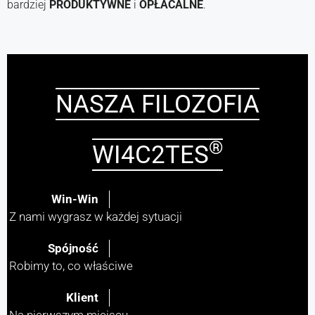
bardziej
PRODUKTYWNE
i
OPŁACALNE
.
NASZA FILOZOFIA
®
WI4C2TES
Win-Win
Z nami wygrasz w każdej sytuacji
Spójność
Robimy to, co właściwe
Klient