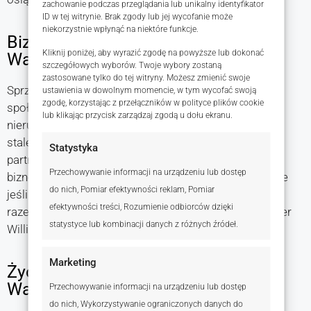
zachowanie podczas przeglądania lub unikalny identyfikator
ID w tej witrynie. Brak zgody lub jej wycofanie może
niekorzystnie wpłynąć na niektóre funkcje.
Biznes
Kliknij poniżej, aby wyrazić zgodę na powyższe lub dokonać
Wart posiadania
szczegółowych wyborów. Twoje wybory zostaną
zastosowane tylko do tej witryny. Możesz zmienić swoje
Sprzedaż nieruchomości to biznes oparty na lokalnej
ustawienia w dowolnym momencie, w tym wycofać swoją
zgodę, korzystając z przełączników w polityce plików cookie
społeczności, napędzany przez pracę agentów
lub klikając przycisk zarządzaj zgodą u dołu ekranu.
nieruchomości pracujących na danym rynku. Dlatego
stale dbamy o podnoszenie kompetencji naszych
Statystyka
partnerów i wspieramy ich w holistycznym rozwoju
Przechowywanie informacji na urządzeniu lub dostęp
biznesów, które prowadzą. Wychodzimy z założenia, że
do nich, Pomiar efektywności reklam, Pomiar
jeśli nasi agenci będą rozwijać się na rynku lokalnym,
efektywności treści, Rozumienie odbiorców dzięki
razem z nimi będzie rosnąć w siłę także cała sieć Keller
statystyce lub kombinacji danych z różnych źródeł.
Williams.
Marketing
Życie
Warte przeżycia
Przechowywanie informacji na urządzeniu lub dostęp
do nich, Wykorzystywanie ograniczonych danych do