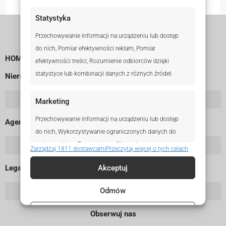
Statystyka
Przechowywanie informacji na urządzeniu lub dostęp
do nich, Pomiar efektywności reklam, Pomiar
HOME
efektywności treści, Rozumienie odbiorców dzięki
statystyce lub kombinacji danych z różnych źródeł.
Nieruchomości
Marketing
Przechowywanie informacji na urządzeniu lub dostęp
Agenci i Biura
do nich, Wykorzystywanie ograniczonych danych do
wyboru reklam, Tworzenie profili w celu
Zarządzaj 1811 dostawcami
Przeczytaj więcej o tych celach
spersonalizowanych reklam, Wykorzystanie profili do
Legal
Akceptuj
wyboru spersonalizowanych reklam, Tworzenie profili w
celu personalizacji treści, Wykorzystywanie profili w
Odmów
celu doboru spersonalizowanych treści, Rozwój i
ulepszanie usług, Wykorzystywanie ograniczonych
Ustawienia
Obserwuj nas
danych do wyboru treści.