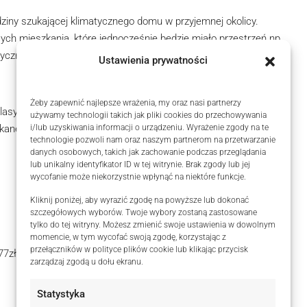
ziny szukającej klimatycznego domu w przyjemnej okolicy.
ych mieszkania, które jednocześnie będzie miało przestrzeń np.
tyczną.
Ustawienia prywatności
Żeby zapewnić najlepsze wrażenia, my oraz nasi partnerzy
asyczne detale, sztukateria, supraporty.
używamy technologii takich jak pliki cookies do przechowywania
i/lub uzyskiwania informacji o urządzeniu. Wyrażenie zgody na te
kane, nadają wnętrzom niepowtarzalnego charakteru.
technologie pozwoli nam oraz naszym partnerom na przetwarzanie
danych osobowych, takich jak zachowanie podczas przeglądania
lub unikalny identyfikator ID w tej witrynie. Brak zgody lub jej
wycofanie może niekorzystnie wpłynąć na niektóre funkcje.
Kliknij poniżej, aby wyrazić zgodę na powyższe lub dokonać
szczegółowych wyborów. Twoje wybory zostaną zastosowane
tylko do tej witryny. Możesz zmienić swoje ustawienia w dowolnym
momencie, w tym wycofać swoją zgodę, korzystając z
przełączników w polityce plików cookie lub klikając przycisk
77zł
zarządzaj zgodą u dołu ekranu.
Statystyka