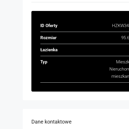
ID Oferty
HZKW34
Rozmiar
95.
Łazienka
Typ
Mieszk
Nierucho
mieszkan
Dane kontaktowe