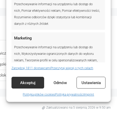
Przechowywanie informacji na urządzeniu lub dostęp do
nich, Pomiar efektywności reklam, Pomiar efektywności treści,
Rozumienie odbiorców dzięki statystyce lub kombinacji
danych z różnych źródeł.
Otwórz w Mapach Google
Marketing
Przechowywanie informacji na urządzeniu lub dostęp do
wicza
Miasto:
Bytom
nich, Wykorzystywanie ograniczonych danych do wyboru
reklam, Tworzenie profili w celu spersonalizowanych reklam,
ąskie
Kod pocztowy:
41-902
Wykorzystanie profili do wyboru spersonalizowanych reklam,
Zarządzaj 1811 dostawcami
Przeczytaj więcej o tych celach
Tworzenie profili w celu personalizacji treści,
olska
Wykorzystywanie profili w celu doboru spersonalizowanych
Akceptuj
Odmów
Ustawienia
treści, Rozwój i ulepszanie usług, Wykorzystywanie
ograniczonych danych do wyboru treści.
Polityka plików cookies
Polityka prywatności
Imprint
Funkcje
Zawsze aktywne
Zaktualizowano na 5 sierpnia, 2026 w 9:50 am
Dopasowanie i łączenie danych z innych