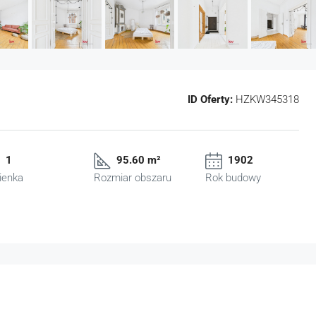
ID Oferty:
HZKW345318
1
95.60 m²
1902
ienka
Rozmiar obszaru
Rok budowy