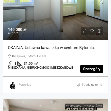
140 000 zł
4 516 zł
OKAZJA: Ustawna kawalerka w centrum Bytomia.
Kolejowa, Bytom, Polska
1
31.00
m²
MIESZKANIA, NIERUCHOMOŚCI MIESZKANIOWE
Szczegóły
Paweł Lis
4 godziny temu
NA SPRZEDAŻ
RYNEK WTÓRNY