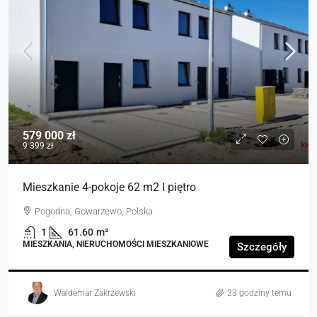
579 000 zł
9 399 zł
Mieszkanie 4-pokoje 62 m2 I piętro
Pogodna, Gowarzewo, Polska
1
61.60
m²
MIESZKANIA, NIERUCHOMOŚCI MIESZKANIOWE
Szczegóły
Waldemar Zakrzewski
23 godziny temu