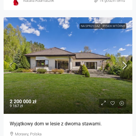
Natalia Adamaszek
14 godzin temu
NA SPRZEDAŻ
RYNEK WTÓRNY
2 200 000 zł
9 167 zł
Wyjątkowy dom w lesie z dwoma stawami.
Morawy, Polska