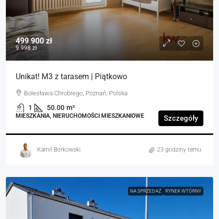
499 900 zł
9 998 zł
Unikat! M3 z tarasem | Piątkowo
Bolesława Chrobrego, Poznań, Polska
1
50.00
m²
MIESZKANIA, NIERUCHOMOŚCI MIESZKANIOWE
Szczegóły
Kamil Borkowski
23 godziny temu
NA SPRZEDAŻ
RYNEK WTÓRNY