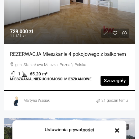
729 000 zł
11 181 zł
REZERWACJA Mieszkanie 4 pokojowego z balkonem
gen. Stanisława Maczka, Poznań, Polska
1
65.20
m²
MIESZKANIA, NIERUCHOMOŚCI MIESZKANIOWE
Szczegóły
Martyna Wasiak
21 godzin temu
NA SPRZEDAŻ
RYNEK WTÓRNY
Ustawienia prywatności