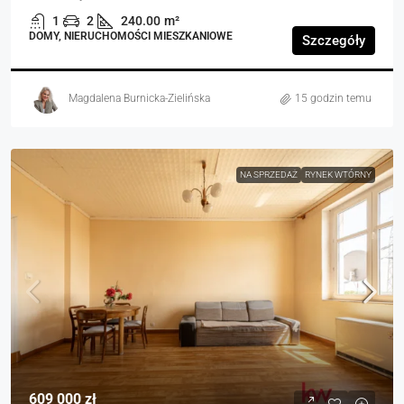
1
2
240.00
m²
DOMY, NIERUCHOMOŚCI MIESZKANIOWE
Szczegóły
Magdalena Burnicka-Zielińska
15 godzin temu
NA SPRZEDAŻ
RYNEK WTÓRNY
609 000 zł