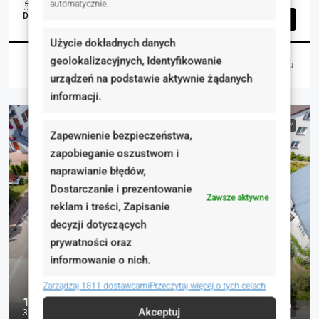
1
98.00
m²
automatycznie.
DOMY, NIERUCHOMOŚCI MIESZKANIOWE
Szczegóły
Użycie dokładnych danych
geolokalizacyjnych, Identyfikowanie
Martyna Wasiak
23 godziny temu
urządzeń na podstawie aktywnie żądanych
informacji.
NA SPRZEDAŻ
RYNEK WTÓRNY
Zapewnienie bezpieczeństwa,
zapobieganie oszustwom i
naprawianie błędów,
Dostarczanie i prezentowanie
Zawsze aktywne
reklam i treści, Zapisanie
decyzji dotyczących
prywatności oraz
informowanie o nich.
Zarządzaj 1811 dostawcami
Przeczytaj więcej o tych celach
1 299 000 zł
Akceptuj
3 936 zł