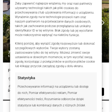
Żeby zapewnić najlepsze wrażenia, my oraz nasi partnerzy
używamy technologii takich jak pliki cookies do
przechowywania i/lub uzyskiwania informacji o urządzeniu.
Wyrażenie zgody na te technologie pozwoli nam oraz
naszym partnerom na przetwarzanie danych osobowych,
takich jak zachowanie podczas przeglądania lub unikalny
identyfikator ID w tej witrynie. Brak zgody lub jej wycofanie
może niekorzystnie wpłynąć na niektóre funkcje.
Kliknij poniżej, aby wyrazić zgodę na powyższe lub dokonać
szczegółowych wyborów. Twoje wybory zostaną
750 000 zł
zastosowane tylko do tej witryny. Możesz zmienić swoje
6 214 zł
ustawienia w dowolnym momencie, w tym wycofać swoją
zgodę, korzystając z przełączników w polityce plików cookie
lub klikając przycisk zarządzaj zgodą u dołu ekranu.
Przestronny BLIŹNIAK z fotowoltaiką
Statystyka
Leśna, Bolechowo, Polska
1
120.70
m²
Przechowywanie informacji na urządzeniu lub dostęp
DOMY, NIERUCHOMOŚCI MIESZKANIOWE
Szczegóły
do nich, Pomiar efektywności reklam, Pomiar
efektywności treści, Rozumienie odbiorców dzięki
statystyce lub kombinacji danych z różnych źródeł.
Paweł Kasprzak
23 godziny temu