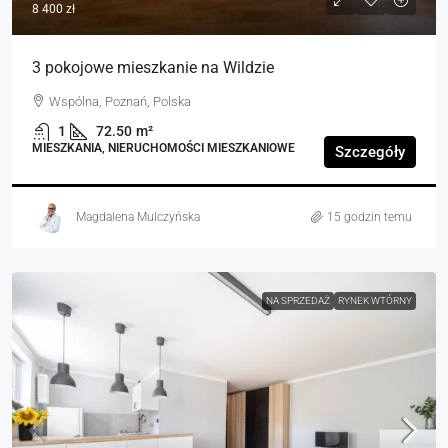
8 400 zł
3 pokojowe mieszkanie na Wildzie
Wspólna, Poznań, Polska
1
72.50
m²
MIESZKANIA, NIERUCHOMOŚCI MIESZKANIOWE
Szczegóły
Magdalena Mulczyńska
15 godzin temu
NA SPRZEDAŻ
RYNEK WTÓRNY