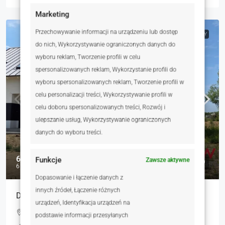
Marketing
Przechowywanie informacji na urządzeniu lub dostęp
NA SPRZEDAŻ
RYNEK WTÓRNY
do nich, Wykorzystywanie ograniczonych danych do
wyboru reklam, Tworzenie profili w celu
spersonalizowanych reklam, Wykorzystanie profili do
wyboru spersonalizowanych reklam, Tworzenie profili w
celu personalizacji treści, Wykorzystywanie profili w
celu doboru spersonalizowanych treści, Rozwój i
ulepszanie usług, Wykorzystywanie ograniczonych
danych do wyboru treści.
650 000 zł
Funkcje
Zawsze aktywne
6 633 zł
Dopasowanie i łączenie danych z
innych źródeł, Łączenie różnych
Dom w zabudowie bliźniaczej – lewa strona | Mieści
urządzeń, Identyfikacja urządzeń na
Słoneczna, Mieściska, Polska
podstawie informacji przesyłanych