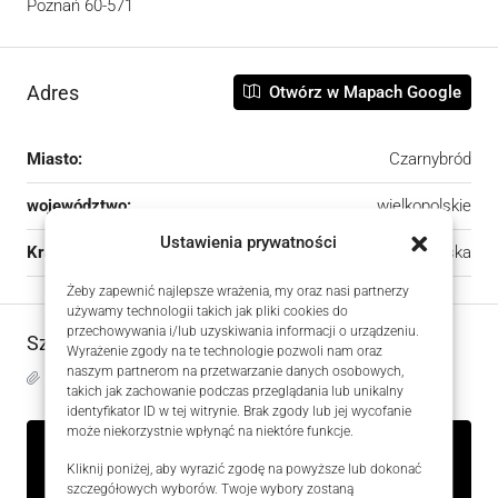
Poznań 60-571
Adres
Otwórz w Mapach Google
Miasto:
Czarnybród
województwo:
wielkopolskie
Ustawienia prywatności
Kraj:
Polska
Żeby zapewnić najlepsze wrażenia, my oraz nasi partnerzy
używamy technologii takich jak pliki cookies do
przechowywania i/lub uzyskiwania informacji o urządzeniu.
Szczegóły
Wyrażenie zgody na te technologie pozwoli nam oraz
naszym partnerom na przetwarzanie danych osobowych,
Zaktualizowano na 5 sierpnia, 2026 w 10:17 am
takich jak zachowanie podczas przeglądania lub unikalny
identyfikator ID w tej witrynie. Brak zgody lub jej wycofanie
może niekorzystnie wpłynąć na niektóre funkcje.
Kliknij poniżej, aby wyrazić zgodę na powyższe lub dokonać
ID Oferty
HZKW832034
szczegółowych wyborów. Twoje wybory zostaną