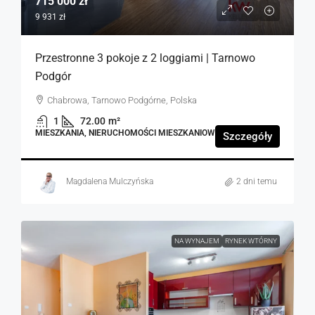
715 000 zł
9 931 zł
Przestronne 3 pokoje z 2 loggiami | Tarnowo
Podgór
Chabrowa, Tarnowo Podgórne, Polska
1
72.00
m²
MIESZKANIA, NIERUCHOMOŚCI MIESZKANIOWE
Szczegóły
Magdalena Mulczyńska
2 dni temu
NA WYNAJEM
RYNEK WTÓRNY