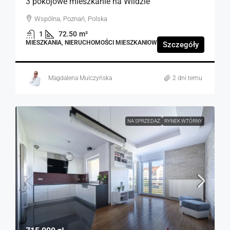
3 pokojowe mieszkanie na Wildzie
Wspólna, Poznań, Polska
1
72.50
m²
MIESZKANIA, NIERUCHOMOŚCI MIESZKANIOWE
Szczegóły
Magdalena Mulczyńska
2 dni temu
NA SPRZEDAŻ
RYNEK WTÓRNY