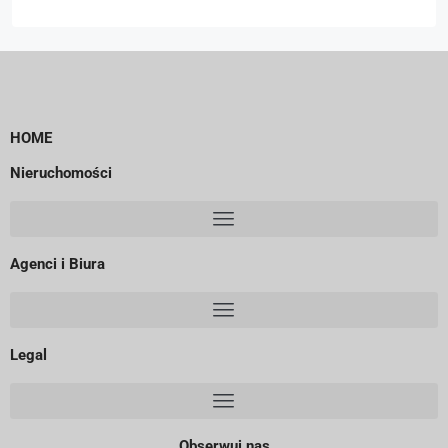
HOME
Nieruchomości
Agenci i Biura
Legal
Obserwuj nas