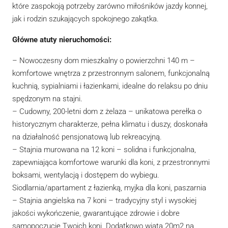
które zaspokoją potrzeby zarówno miłośników jazdy konnej,
jak i rodzin szukających spokojnego zakątka.
Główne atuty nieruchomości:
– Nowoczesny dom mieszkalny o powierzchni 140 m –
komfortowe wnętrza z przestronnym salonem, funkcjonalną
kuchnią, sypialniami i łazienkami, idealne do relaksu po dniu
spędzonym na stajni.
– Cudowny, 200-letni dom z żelaza – unikatowa perełka o
historycznym charakterze, pełna klimatu i duszy, doskonała
na działalność pensjonatową lub rekreacyjną.
– Stajnia murowana na 12 koni – solidna i funkcjonalna,
zapewniająca komfortowe warunki dla koni, z przestronnymi
boksami, wentylacją i dostępem do wybiegu.
Siodlarnia/apartament z łazienką, myjka dla koni, paszarnia
– Stajnia angielska na 7 koni – tradycyjny styl i wysokiej
jakości wykończenie, gwarantujące zdrowie i dobre
samopoczucie Twoich koni. Dodatkowo wiata 20m2 na