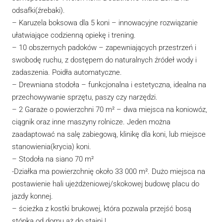
odsafki(źrebaki).
– Karuzela boksowa dla 5 koni – innowacyjne rozwiązanie
ułatwiające codzienną opiekę i trening.
– 10 obszernych padoków – zapewniających przestrzeń i
swobodę ruchu, z dostępem do naturalnych źródeł wody i
zadaszenia. Poidła automatyczne.
– Drewniana stodoła – funkcjonalna i estetyczna, idealna na
przechowywanie sprzętu, paszy czy narzędzi.
– 2 Garaże o powierzchni 70 m² – dwa miejsca na koniowóz,
ciągnik oraz inne maszyny rolnicze. Jeden można
zaadaptować na salę zabiegową, klinikę dla koni, lub miejsce
stanowienia(krycia) koni.
– Stodoła na siano 70 m²
-Działka ma powierzchnię około 33 000 m². Dużo miejsca na
postawienie hali ujeżdżeniowej/skokowej budowę placu do
jazdy konnej.
– ścieżka z kostki brukowej, która pozwala przejść bosą
stópką od domu aż do stajni !