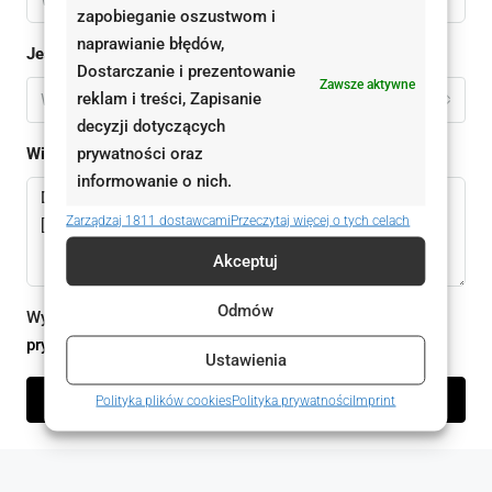
zapobieganie oszustwom i
naprawianie błędów,
Jestem
Dostarczanie i prezentowanie
Zawsze aktywne
reklam i treści, Zapisanie
Wybierz
decyzji dotyczących
prywatności oraz
Wiadomomść
informowanie o nich.
Zarządzaj 1811 dostawcami
Przeczytaj więcej o tych celach
Akceptuj
Odmów
Wysyłając ten formularz zgadzam się z
polityką
prywatności
Ustawienia
Wyślij zapytanie
Polityka plików cookies
Polityka prywatności
Imprint