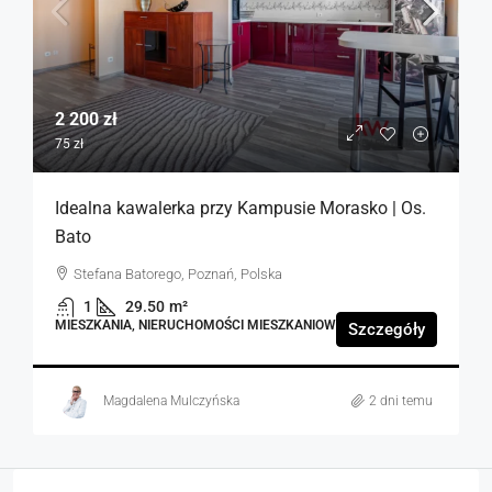
2 200 zł
75 zł
Idealna kawalerka przy Kampusie Morasko | Os.
Bato
Stefana Batorego, Poznań, Polska
1
29.50
m²
MIESZKANIA, NIERUCHOMOŚCI MIESZKANIOWE
Szczegóły
Magdalena Mulczyńska
2 dni temu