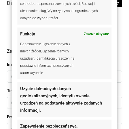
Dane kontaktowe
Zobacz oferty
celu doboru spersonalizowanych treści, Rozwój i
ulepszanie usług, Wykorzystywanie ograniczonych
danych do wyboru treści.
Martyna Nowocień
+48 515 524 103
Funkcje
Zawsze aktywne
Dopasowanie i łączenie danych z
Zadaj pytanie do oferty
innych źródeł, Łączenie różnych
urządzeń, Identyfikacja urządzeń na
Imię
podstawie informacji przesyłanych
automatycznie.
Użycie dokładnych danych
Telefon
geolokalizacyjnych, Identyfikowanie
urządzeń na podstawie aktywnie żądanych
informacji.
Email
Zapewnienie bezpieczeństwa,