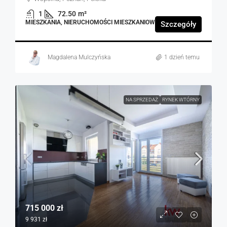
1
72.50
m²
MIESZKANIA, NIERUCHOMOŚCI MIESZKANIOWE
Szczegóły
Magdalena Mulczyńska
1 dzień temu
NA SPRZEDAŻ
RYNEK WTÓRNY
715 000 zł
9 931 zł