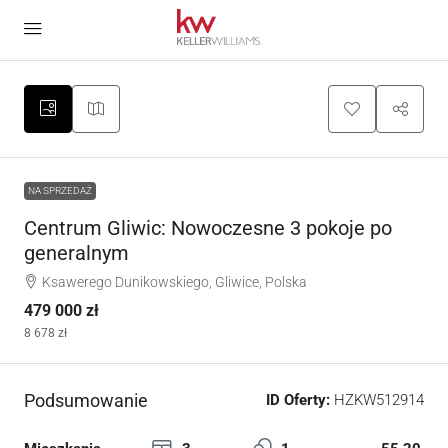
NA SPRZEDAŻ
Centrum Gliwic: Nowoczesne 3 pokoje po
generalnym
Ksawerego Dunikowskiego, Gliwice, Polska
479 000 zł
8 678 zł
Podsumowanie
ID Oferty:
HZKW512914