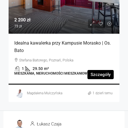
2 200 zł
75 zł
Idealna kawalerka przy Kampusie Morasko | Os.
Bato
Stefana Batorego, Poznań, Polska
1
29.50
m²
MIESZKANIA, NIERUCHOMOŚCI MIESZKANIOWE
Szczegóły
Magdalena Mulczyńska
1 dzień temu
Łukasz Czaja