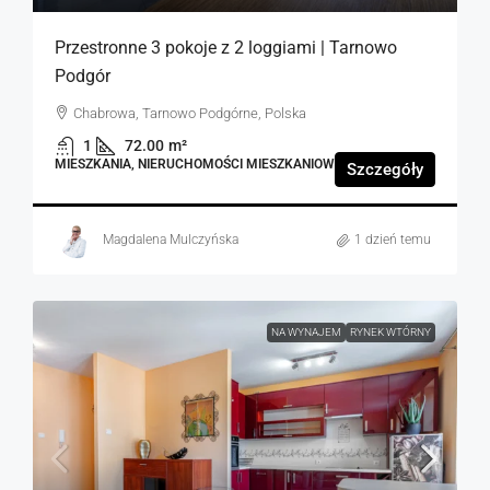
Przestronne 3 pokoje z 2 loggiami | Tarnowo
Podgór
Chabrowa, Tarnowo Podgórne, Polska
1
72.00
m²
MIESZKANIA, NIERUCHOMOŚCI MIESZKANIOWE
Szczegóły
Magdalena Mulczyńska
1 dzień temu
NA WYNAJEM
RYNEK WTÓRNY