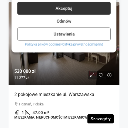
Akceptuj
NA SPRZEDAŻ
RYNEK WTÓRNY
Odmów
Ustawienia
Polityka plików cookies
Polityka prywatności
Imprint
530 000 zł
11 277 zł
2 pokojowe mieszkanie ul. Warszawska
Poznań, Polska
1
47.00
m²
MIESZKANIA, NIERUCHOMOŚCI MIESZKANIOWE
Szczegóły