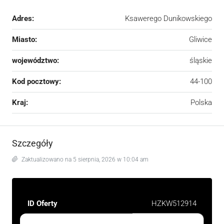
Adres:
Ksawerego Dunikowskiego
Miasto:
Gliwice
województwo:
śląskie
Kod pocztowy:
44-100
Kraj:
Polska
Szczegóły
Zaktualizowano na 5 sierpnia, 2026 w 10:04 am
ID Oferty
HZKW512914