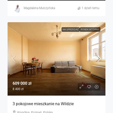
Magdalena Mulczyńska
1 dzień temu
NA SPRZEDAŻ
RYNEK WTÓRNY
609 000 zł
8 400 zł
3 pokojowe mieszkanie na Wildzie
Wspólna, Poznań, Polska