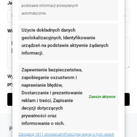
Jestem
podstawie informacji przesyłanych
automatycznie.
Wybierz
Użycie dokładnych danych
Wiadomomść
geolokalizacyjnych, Identyfikowanie
urządzeń na podstawie aktywnie żądanych
informacji.
Zapewnienie bezpieczeństwa,
Wysyłając ten formularz zgadzam się z
polityką
zapobieganie oszustwom i
prywatności
naprawianie błędów,
Dostarczanie i prezentowanie
Zawsze aktywne
Wyślij zapytanie
reklam i treści, Zapisanie
decyzji dotyczących
prywatności oraz
informowanie o nich.
Podobne oferty
Zarządzaj 1811 dostawcami
Przeczytaj więcej o tych celach