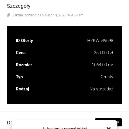
Szczegóły
Zaktualizowano na 5 sierpnia, 2026 w 9:58 am
ID Oferty
HZKW549698
Cena
250 000 zł
Rozmiar
1064.00 m²
Typ
Grunty
Rodzaj
Na sprzedaż
Dane kontaktowe
Zobacz oferty
Ustawienia prywatności