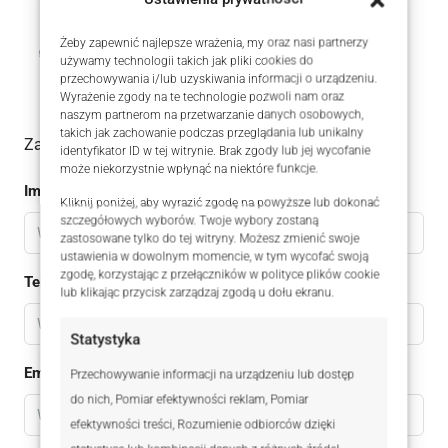
Robert Afum
Żeby zapewnić najlepsze wrażenia, my oraz nasi partnerzy
używamy technologii takich jak pliki cookies do
+48 511 167 664
przechowywania i/lub uzyskiwania informacji o urządzeniu.
Wyrażenie zgody na te technologie pozwoli nam oraz
naszym partnerom na przetwarzanie danych osobowych,
takich jak zachowanie podczas przeglądania lub unikalny
Zadaj pytanie do oferty
identyfikator ID w tej witrynie. Brak zgody lub jej wycofanie
może niekorzystnie wpłynąć na niektóre funkcje.
Imię
Kliknij poniżej, aby wyrazić zgodę na powyższe lub dokonać
szczegółowych wyborów. Twoje wybory zostaną
zastosowane tylko do tej witryny. Możesz zmienić swoje
ustawienia w dowolnym momencie, w tym wycofać swoją
zgodę, korzystając z przełączników w polityce plików cookie
Telefon
lub klikając przycisk zarządzaj zgodą u dołu ekranu.
Statystyka
Email
Przechowywanie informacji na urządzeniu lub dostęp
do nich, Pomiar efektywności reklam, Pomiar
efektywności treści, Rozumienie odbiorców dzięki