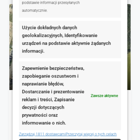
podstawie informacji przesyłanych
automatycznie.
NA SPRZEDAŻ
RYNEK WTÓRNY
Użycie dokładnych danych
geolokalizacyjnych, Identyfikowanie
urządzeń na podstawie aktywnie żądanych
informacji.
Zapewnienie bezpieczeństwa,
310 000 zł
zapobieganie oszustwom i
500 zł
naprawianie błędów,
Dostarczanie i prezentowanie
Zawsze aktywne
reklam i treści, Zapisanie
Kamionki, gotowa inwestycja: Działka 620m² +
decyzji dotyczących
Pozwo
prywatności oraz
Spacerowa, Kamionki, Polska
informowanie o nich.
620.00
m²
GRUNTY
Zarządzaj 1811 dostawcami
Przeczytaj więcej o tych celach
Szczegóły