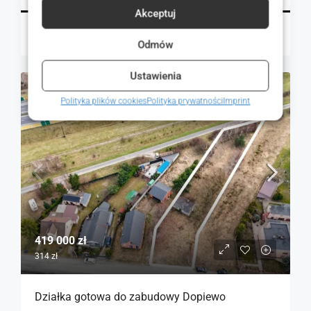
Akceptuj
Magdalena Mulczyńska
21 godzin temu
Odmów
Ustawienia
NA SPRZEDAŻ
RYNEK WTÓRNY
Polityka plików cookies
Polityka prywatności
Imprint
419 000 zł
314 zł
Działka gotowa do zabudowy Dopiewo