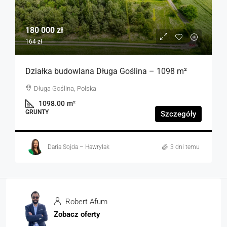
180 000 zł
164 zł
Działka budowlana Długa Goślina – 1098 m²
Długa Goślina, Polska
1098.00
m²
GRUNTY
Szczegóły
Daria Sojda – Hawrylak
3 dni temu
Robert Afum
Zobacz oferty