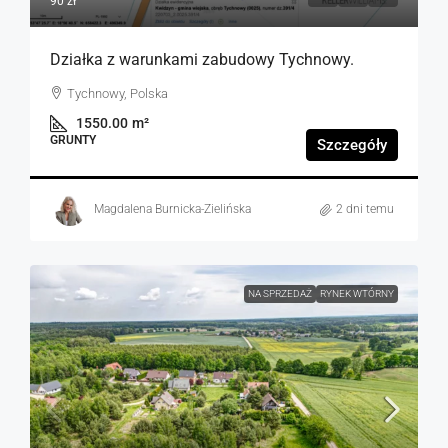
90 zł
Działka z warunkami zabudowy Tychnowy.
Tychnowy, Polska
1550.00
m²
GRUNTY
Szczegóły
Magdalena Burnicka-Zielińska
2 dni temu
NA SPRZEDAŻ
RYNEK WTÓRNY