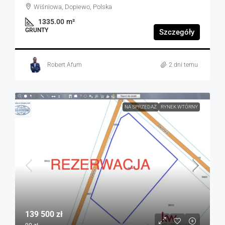
Wiśniowa, Dopiewo, Polska
1335.00
m²
GRUNTY
Szczegóły
Robert Afum
2 dni temu
NA SPRZEDAŻ
RYNEK WTÓRNY
139 500 zł