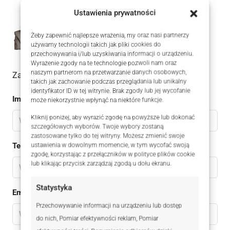
Ustawienia prywatności
Magdalena Burnicka-Zielińska
+48606754410
WhatsApp
Żeby zapewnić najlepsze wrażenia, my oraz nasi partnerzy
używamy technologii takich jak pliki cookies do
przechowywania i/lub uzyskiwania informacji o urządzeniu.
Wyrażenie zgody na te technologie pozwoli nam oraz
naszym partnerom na przetwarzanie danych osobowych,
Zadaj pytanie do oferty
takich jak zachowanie podczas przeglądania lub unikalny
identyfikator ID w tej witrynie. Brak zgody lub jej wycofanie
Imię
może niekorzystnie wpłynąć na niektóre funkcje.
Kliknij poniżej, aby wyrazić zgodę na powyższe lub dokonać
szczegółowych wyborów. Twoje wybory zostaną
zastosowane tylko do tej witryny. Możesz zmienić swoje
Telefon
ustawienia w dowolnym momencie, w tym wycofać swoją
zgodę, korzystając z przełączników w polityce plików cookie
lub klikając przycisk zarządzaj zgodą u dołu ekranu.
Statystyka
Email
Przechowywanie informacji na urządzeniu lub dostęp
do nich, Pomiar efektywności reklam, Pomiar