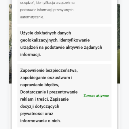
urządzeń, Identyfikacja urządzeń na
podstawie informacji przesyłanych
NA SPRZEDAŻ
RYNEK WTÓRNY
automatycznie.
Użycie dokładnych danych
geolokalizacyjnych, Identyfikowanie
urządzeń na podstawie aktywnie żądanych
informacji.
310 000 zł
Zapewnienie bezpieczeństwa,
500 zł
zapobieganie oszustwom i
naprawianie błędów,
Dostarczanie i prezentowanie
Kamionki, gotowa inwestycja: Działka 620m² +
Zawsze aktywne
reklam i treści, Zapisanie
Pozwo
decyzji dotyczących
Spacerowa, Kamionki, Polska
prywatności oraz
620.00
m²
informowanie o nich.
GRUNTY
Szczegóły