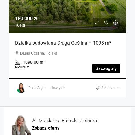
180 000 zł
164 zł
Działka budowlana Długa Goślina – 1098 m²
Długa Goślina, Polska
1098.00
m²
GRUNTY
Szczegóły
Daria Sojda – Hawrylak
2 dni temu
Magdalena Burnicka-Zielińska
Zobacz oferty