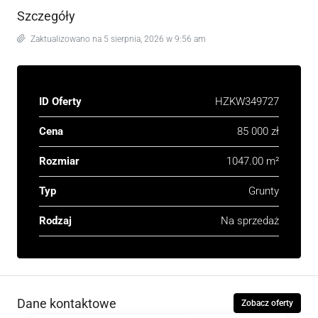
Szczegóły
Zaktualizowano na 5 sierpnia, 2026 w 9:56 am
ID Oferty
HZKW349727
Cena
85 000 zł
Rozmiar
1047.00 m²
Typ
Grunty
Rodzaj
Na sprzedaż
Dane kontaktowe
Zobacz oferty