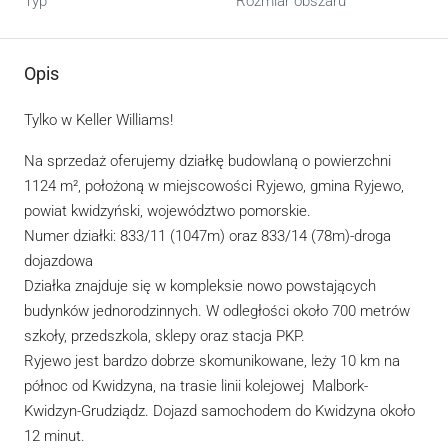
Typ
Rozmiar obszaru
Opis
Tylko w Keller Williams!
Na sprzedaż oferujemy działkę budowlaną o powierzchni
1124 m², położoną w miejscowości Ryjewo, gmina Ryjewo,
powiat kwidzyński, województwo pomorskie.
Numer działki: 833/11 (1047m) oraz 833/14 (78m)-droga
dojazdowa
Działka znajduje się w kompleksie nowo powstających
budynków jednorodzinnych. W odległości około 700 metrów
szkoły, przedszkola, sklepy oraz stacja PKP.
Ryjewo jest bardzo dobrze skomunikowane, leży 10 km na
północ od Kwidzyna, na trasie linii kolejowej Malbork-
Kwidzyn-Grudziądz. Dojazd samochodem do Kwidzyna około
12 minut.