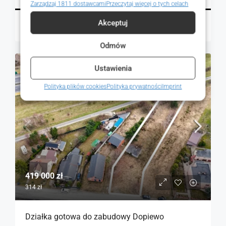
Zarządzaj 1811 dostawcami
Przeczytaj więcej o tych celach
Akceptuj
Magdalena Mulczyńska
6 godzin temu
Odmów
Ustawienia
NA SPRZEDAŻ
RYNEK WTÓRNY
Polityka plików cookies
Polityka prywatności
Imprint
419 000 zł
314 zł
Działka gotowa do zabudowy Dopiewo