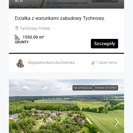
90 zł
Działka z warunkami zabudowy Tychnowy.
Tychnowy, Polska
1550.00
m²
GRUNTY
Szczegóły
Magdalena Burnicka-Zielińska
1 dzień temu
NA SPRZEDAŻ
RYNEK WTÓRNY