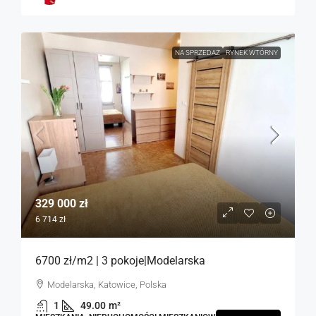
NA SPRZEDAŻ
RYNEK WTÓRNY
329 000 zł
6 714 zł
6700 zł/m2 | 3 pokoje|Modelarska
Modelarska, Katowice, Polska
1
49.00
m²