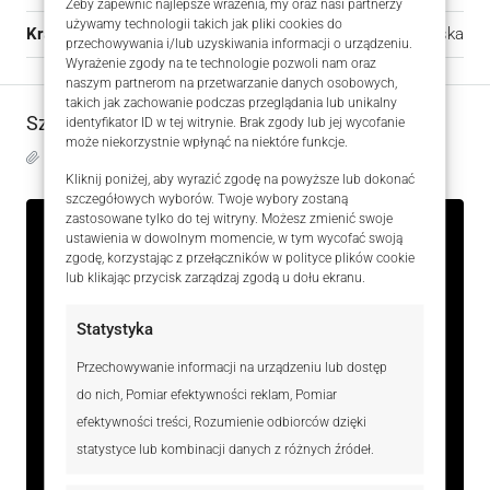
Żeby zapewnić najlepsze wrażenia, my oraz nasi partnerzy
używamy technologii takich jak pliki cookies do
Kraj:
Polska
przechowywania i/lub uzyskiwania informacji o urządzeniu.
Wyrażenie zgody na te technologie pozwoli nam oraz
naszym partnerom na przetwarzanie danych osobowych,
takich jak zachowanie podczas przeglądania lub unikalny
Szczegóły
identyfikator ID w tej witrynie. Brak zgody lub jej wycofanie
może niekorzystnie wpłynąć na niektóre funkcje.
Zaktualizowano na 5 sierpnia, 2026 w 10:06 am
Kliknij poniżej, aby wyrazić zgodę na powyższe lub dokonać
szczegółowych wyborów. Twoje wybory zostaną
zastosowane tylko do tej witryny. Możesz zmienić swoje
ustawienia w dowolnym momencie, w tym wycofać swoją
ID Oferty
HZKW109619
zgodę, korzystając z przełączników w polityce plików cookie
lub klikając przycisk zarządzaj zgodą u dołu ekranu.
Cena
439 000 zł
Statystyka
Rozmiar
31.46 m²
Przechowywanie informacji na urządzeniu lub dostęp
Pokoje
2
do nich, Pomiar efektywności reklam, Pomiar
efektywności treści, Rozumienie odbiorców dzięki
Łazienka
1
statystyce lub kombinacji danych z różnych źródeł.
Rok budowy
1899