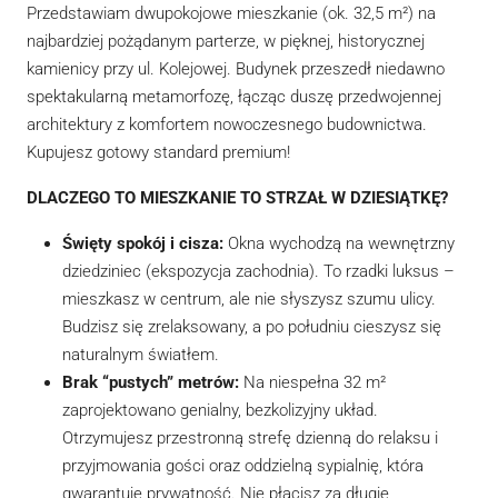
Przedstawiam dwupokojowe mieszkanie (ok. 32,5 m²) na
najbardziej pożądanym parterze, w pięknej, historycznej
kamienicy przy ul. Kolejowej. Budynek przeszedł niedawno
spektakularną metamorfozę, łącząc duszę przedwojennej
architektury z komfortem nowoczesnego budownictwa.
Kupujesz gotowy standard premium!
DLACZEGO TO MIESZKANIE TO STRZAŁ W DZIESIĄTKĘ?
Święty spokój i cisza:
Okna wychodzą na wewnętrzny
dziedziniec (ekspozycja zachodnia). To rzadki luksus –
mieszkasz w centrum, ale nie słyszysz szumu ulicy.
Budzisz się zrelaksowany, a po południu cieszysz się
naturalnym światłem.
Brak “pustych” metrów:
Na niespełna 32 m²
zaprojektowano genialny, bezkolizyjny układ.
Otrzymujesz przestronną strefę dzienną do relaksu i
przyjmowania gości oraz oddzielną sypialnię, która
gwarantuje prywatność. Nie płacisz za długie,