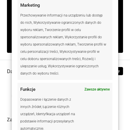
Marketing
Typ
Mieszkania,
Przechowywanie informacji na urządzeniu lub dostęp
Nieruchomości
do nich, Wykorzystywanie ograniczonych danych do
mieszkaniowe
wyboru reklam, Tworzenie profili w celu
Rodzaj
Na sprzedaż
spersonalizowanych reklam, Wykorzystanie profili do
wyboru spersonalizowanych reklam, Tworzenie profili w
celu personalizacji treści, Wykorzystywanie profili w
celu doboru spersonalizowanych treści, Rozwój i
ulepszanie usług, Wykorzystywanie ograniczonych
Dane kontaktowe
Zobacz oferty
danych do wyboru treści.
Funkcje
Zawsze aktywne
Marcin Meller
535 353 193
WhatsApp
Dopasowanie i łączenie danych z
innych źródeł, Łączenie różnych
urządzeń, Identyfikacja urządzeń na
Zadaj pytanie do oferty
podstawie informacji przesyłanych
automatycznie.