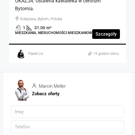
OKAZJA: Ustawna kawalerka w centrum
Bytomia.
Kolejowa, Bytom, Polska
1
31.00
m²
MIESZKANIA, NIERUCHOMOŚCI MIESZKANIOWE
Szczegóły
Paweł Lis
19 godzin temu
Marcin Meller
Zobacz oferty