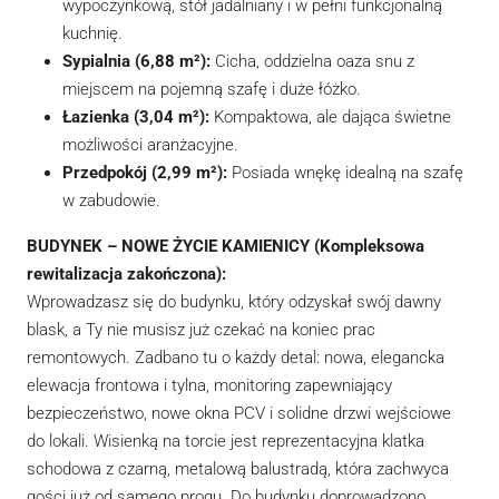
wypoczynkową, stół jadalniany i w pełni funkcjonalną
kuchnię.
Sypialnia (6,88 m²):
Cicha, oddzielna oaza snu z
miejscem na pojemną szafę i duże łóżko.
Łazienka (3,04 m²):
Kompaktowa, ale dająca świetne
możliwości aranżacyjne.
Przedpokój (2,99 m²):
Posiada wnękę idealną na szafę
w zabudowie.
BUDYNEK – NOWE ŻYCIE KAMIENICY (Kompleksowa
rewitalizacja zakończona):
Wprowadzasz się do budynku, który odzyskał swój dawny
blask, a Ty nie musisz już czekać na koniec prac
remontowych. Zadbano tu o każdy detal: nowa, elegancka
elewacja frontowa i tylna, monitoring zapewniający
bezpieczeństwo, nowe okna PCV i solidne drzwi wejściowe
do lokali. Wisienką na torcie jest reprezentacyjna klatka
schodowa z czarną, metalową balustradą, która zachwyca
gości już od samego progu. Do budynku doprowadzono