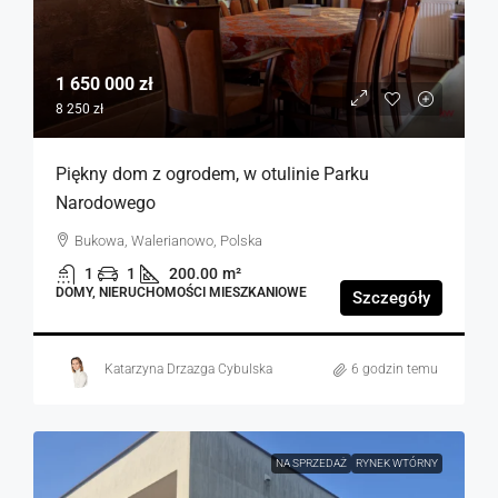
1 650 000 zł
8 250 zł
Piękny dom z ogrodem, w otulinie Parku
Narodowego
Bukowa, Walerianowo, Polska
1
1
200.00
m²
DOMY, NIERUCHOMOŚCI MIESZKANIOWE
Szczegóły
Katarzyna Drzazga Cybulska
6 godzin temu
NA SPRZEDAŻ
RYNEK WTÓRNY