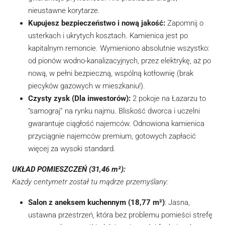
nieustawne korytarze.
Kupujesz bezpieczeństwo i nową jakość:
Zapomnij o
usterkach i ukrytych kosztach. Kamienica jest po
kapitalnym remoncie. Wymieniono absolutnie wszystko:
od pionów wodno-kanalizacyjnych, przez elektrykę, aż po
nową, w pełni bezpieczną, wspólną kotłownię (brak
piecyków gazowych w mieszkaniu!).
Czysty zysk (Dla inwestorów):
2 pokoje na Łazarzu to
“samograj” na rynku najmu. Bliskość dworca i uczelni
gwarantuje ciągłość najemców. Odnowiona kamienica
przyciągnie najemców premium, gotowych zapłacić
więcej za wysoki standard.
UKŁAD POMIESZCZEŃ (31,46 m²):
Każdy centymetr został tu mądrze przemyślany:
Salon z aneksem kuchennym (18,77 m²)
: Jasna,
ustawna przestrzeń, która bez problemu pomieści strefę