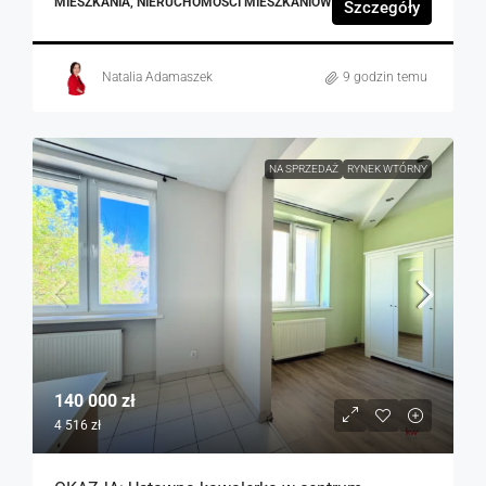
MIESZKANIA, NIERUCHOMOŚCI MIESZKANIOWE
Szczegóły
Natalia Adamaszek
9 godzin temu
NA SPRZEDAŻ
RYNEK WTÓRNY
140 000 zł
4 516 zł