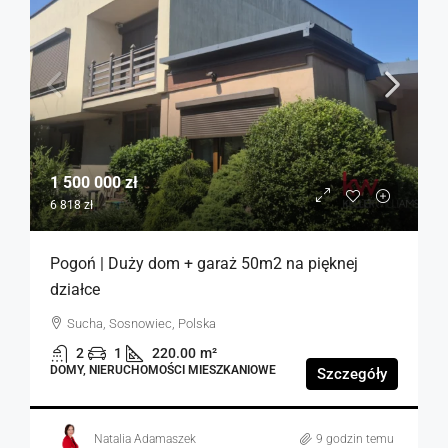
1 500 000 zł
6 818 zł
Pogoń | Duży dom + garaż 50m2 na pięknej
działce
Sucha, Sosnowiec, Polska
2
1
220.00
m²
DOMY, NIERUCHOMOŚCI MIESZKANIOWE
Szczegóły
Natalia Adamaszek
9 godzin temu