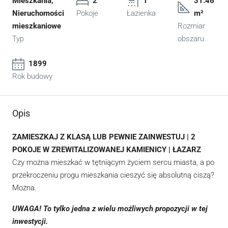
Mieszkania,
2
1
31.46
Nieruchomości
Pokoje
Łazienka
m²
mieszkaniowe
Rozmiar
Typ
obszaru
1899
Rok budowy
Opis
ZAMIESZKAJ Z KLASĄ LUB PEWNIE ZAINWESTUJ | 2
POKOJE W ZREWITALIZOWANEJ KAMIENICY | ŁAZARZ
Czy można mieszkać w tętniącym życiem sercu miasta, a po
przekroczeniu progu mieszkania cieszyć się absolutną ciszą?
Można.
UWAGA! To tylko jedna z wielu możliwych propozycji w tej
inwestycji.