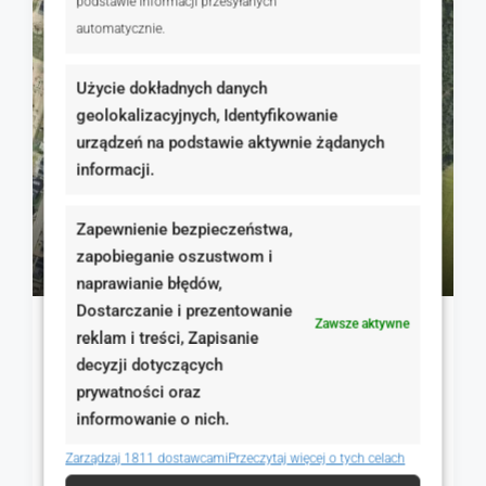
podstawie informacji przesyłanych
automatycznie.
NA SPRZEDAŻ
RYNEK WTÓRNY
Użycie dokładnych danych
geolokalizacyjnych, Identyfikowanie
urządzeń na podstawie aktywnie żądanych
informacji.
Zapewnienie bezpieczeństwa,
310 000 zł
zapobieganie oszustwom i
500 zł
naprawianie błędów,
Dostarczanie i prezentowanie
Zawsze aktywne
Kamionki, gotowa inwestycja: Działka 620m² +
reklam i treści, Zapisanie
Pozwo
decyzji dotyczących
prywatności oraz
Spacerowa, Kamionki, Polska
informowanie o nich.
620.00
m²
GRUNTY
Szczegóły
Zarządzaj 1811 dostawcami
Przeczytaj więcej o tych celach