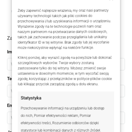
Robert Afum
Żeby zapewnić najlepsze wrażenia, my oraz nasi partnerzy
+48 511 167 664
używamy technologii takich jak pliki cookies do
przechowywania i/lub uzyskiwania informacji o urządzeniu.
Wyrażenie zgody na te technologie pozwoli nam oraz
naszym partnerom na przetwarzanie danych osobowych,
takich jak zachowanie podczas przeglądania lub unikalny
Zadaj pytanie do oferty
identyfikator ID w tej witrynie. Brak zgody lub jej wycofanie
może niekorzystnie wpłynąć na niektóre funkcje.
Imię
Kliknij poniżej, aby wyrazić zgodę na powyższe lub dokonać
szczegółowych wyborów. Twoje wybory zostaną
zastosowane tylko do tej witryny. Możesz zmienić swoje
ustawienia w dowolnym momencie, w tym wycofać swoją
Telefon
zgodę, korzystając z przełączników w polityce plików cookie
lub klikając przycisk zarządzaj zgodą u dołu ekranu.
Statystyka
Email
Przechowywanie informacji na urządzeniu lub dostęp
do nich, Pomiar efektywności reklam, Pomiar
efektywności treści, Rozumienie odbiorców dzięki
statystyce lub kombinacji danych z różnych źródeł.