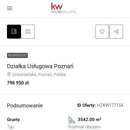
NA SPRZEDAŻ
Działka Usługowa Poznań
Gnieźnieńska, Poznań, Polska
796 950 zł
Podsumowanie
ID Oferty:
HZKW177154
Grunty
3542.00 m²
Typ
Rozmiar obszaru