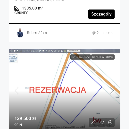
1335.00
m²
GRUNTY
Szczegóły
Robert Afum
2 dni temu
NA SPRZEDAŻ
RYNEK WTÓRNY
139 500 zł
90 zł