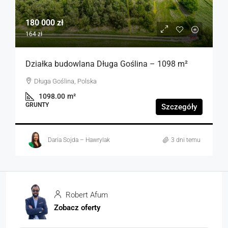
180 000 zł
164 zł
Działka budowlana Długa Goślina – 1098 m²
Długa Goślina, Polska
1098.00
m²
GRUNTY
Szczegóły
Daria Sojda – Hawrylak
3 dni temu
Robert Afum
Zobacz oferty