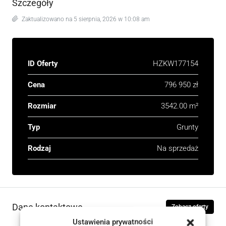
Szczegóły
Zaktualizowano na 5 sierpnia, 2026 w 10:08 am
ID Oferty
HZKW177154
Cena
796 950 zł
Rozmiar
3542.00 m²
Typ
Grunty
Rodzaj
Na sprzedaż
Dane kontaktowe
Zobacz oferty
Ustawienia prywatności