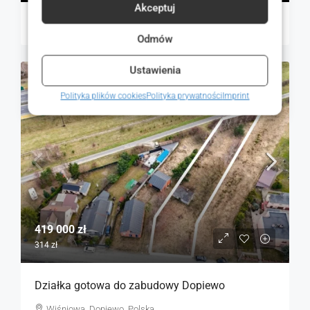
Akceptuj
Magdalena Mulczyńska
1 dzień temu
Odmów
Ustawienia
NA SPRZEDAŻ
RYNEK WTÓRNY
Polityka plików cookies
Polityka prywatności
Imprint
419 000 zł
314 zł
Działka gotowa do zabudowy Dopiewo
Wiśniowa, Dopiewo, Polska