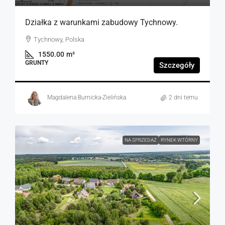
Działka z warunkami zabudowy Tychnowy.
Tychnowy, Polska
1550.00
m²
GRUNTY
Szczegóły
Magdalena Burnicka-Zielińska
2 dni temu
NA SPRZEDAŻ
RYNEK WTÓRNY