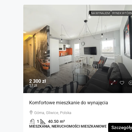
NA WYNAJEM
RYNEK WTÓR
2 300 zł
57 zł
Komfortowe mieszkanie do wynajęcia
Górna, Gliwice, Polska
1
40.50
m²
MIESZKANIA, NIERUCHOMOŚCI MIESZKANIOWE
Szczegóły