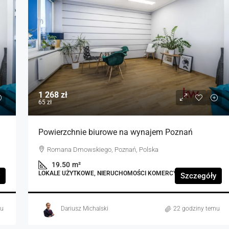
1 268 zł
65 zł
Powierzchnie biurowe na wynajem Poznań
Romana Dmowskiego, Poznań, Polska
19.50
m²
LOKALE UŻYTKOWE, NIERUCHOMOŚCI KOMERCYJNE
Szczegóły
mu
Dariusz Michalski
22 godziny temu