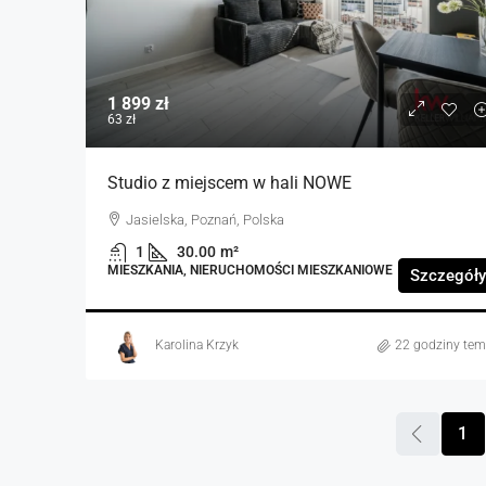
1 899 zł
63 zł
Studio z miejscem w hali NOWE
Jasielska, Poznań, Polska
1
30.00
m²
MIESZKANIA, NIERUCHOMOŚCI MIESZKANIOWE
Szczegóły
Karolina Krzyk
22 godziny te
1