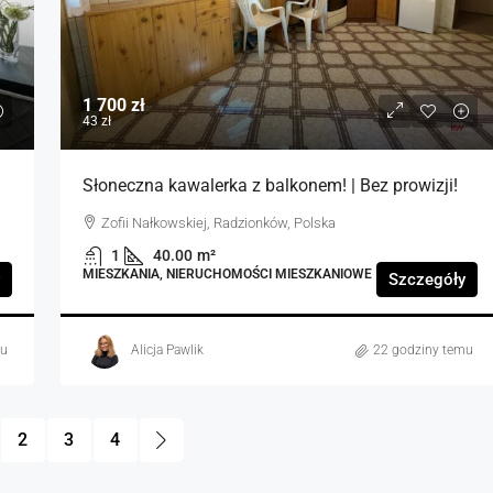
1 700 zł
43 zł
Słoneczna kawalerka z balkonem! | Bez prowizji!
Zofii Nałkowskiej, Radzionków, Polska
1
40.00
m²
MIESZKANIA, NIERUCHOMOŚCI MIESZKANIOWE
Szczegóły
mu
Alicja Pawlik
22 godziny temu
2
3
4