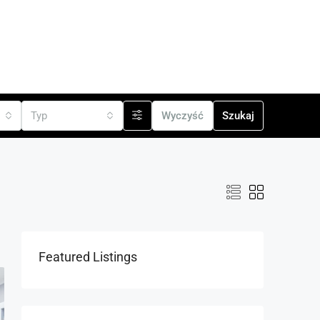
cji
Typ
Wyczyść
Szukaj
Featured Listings