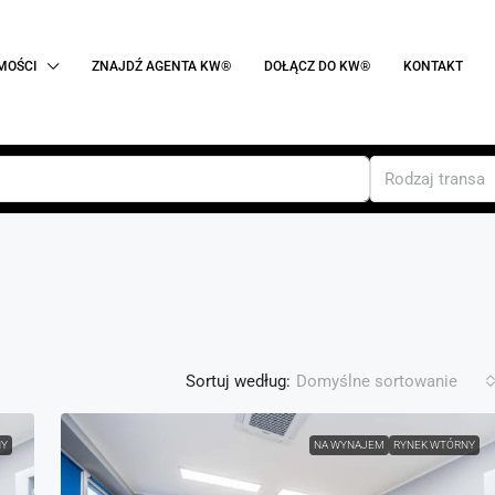
MOŚCI
ZNAJDŹ AGENTA KW®
DOŁĄCZ DO KW®
KONTAKT
Rodzaj transak
Sortuj według:
Domyślne sortowanie
NY
NA WYNAJEM
RYNEK WTÓRNY