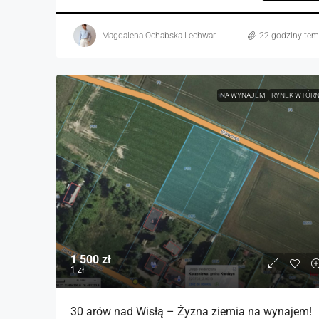
Magdalena Ochabska-Lechwar
22 godziny te
NA WYNAJEM
RYNEK WTÓR
1 500 zł
1 zł
30 arów nad Wisłą – Żyzna ziemia na wynajem!