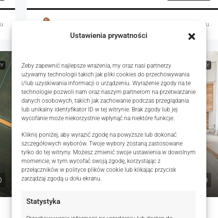
mu
Alicja Pawlik
22 godziny temu
Ustawienia prywatności
NY
Żeby zapewnić najlepsze wrażenia, my oraz nasi partnerzy
NA WYNAJEM
RYNEK WTÓRNY
używamy technologii takich jak pliki cookies do przechowywania
i/lub uzyskiwania informacji o urządzeniu. Wyrażenie zgody na te
technologie pozwoli nam oraz naszym partnerom na przetwarzanie
danych osobowych, takich jak zachowanie podczas przeglądania
lub unikalny identyfikator ID w tej witrynie. Brak zgody lub jej
wycofanie może niekorzystnie wpłynąć na niektóre funkcje.
Kliknij poniżej, aby wyrazić zgodę na powyższe lub dokonać
szczegółowych wyborów. Twoje wybory zostaną zastosowane
tylko do tej witryny. Możesz zmienić swoje ustawienia w dowolnym
momencie, w tym wycofać swoją zgodę, korzystając z
przełączników w polityce plików cookie lub klikając przycisk
2 600 zł
zarządzaj zgodą u dołu ekranu.
65 zł
Statystyka
Na wynajem nowe 2-pokojowe mieszkanie