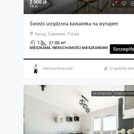
2 000 zł
74 zł
Świeżo urządzona kawalerka na wynajem
Ruczaj, Dopiewiec, Polska
1
27.00
m²
MIESZKANIA, NIERUCHOMOŚCI MIESZKANIOWE
Szczegóły
Martyna Nowocień
22 godziny te
NA WYNAJEM
RYNEK WTÓR