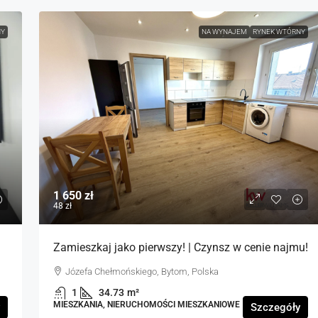
NY
NA WYNAJEM
RYNEK WTÓRNY
1 650 zł
48 zł
Zamieszkaj jako pierwszy! | Czynsz w cenie najmu!
Józefa Chełmońskiego, Bytom, Polska
1
34.73
m²
MIESZKANIA, NIERUCHOMOŚCI MIESZKANIOWE
Szczegóły