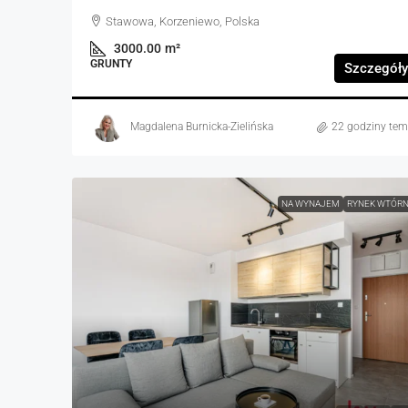
Stawowa, Korzeniewo, Polska
3000.00
m²
GRUNTY
Szczegóły
Magdalena Burnicka-Zielińska
22 godziny te
NA WYNAJEM
RYNEK WTÓR