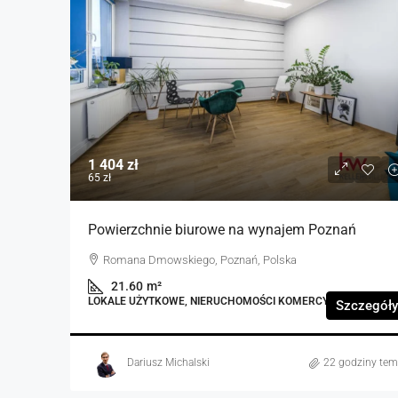
1 404 zł
65 zł
Powierzchnie biurowe na wynajem Poznań
Romana Dmowskiego, Poznań, Polska
21.60
m²
LOKALE UŻYTKOWE, NIERUCHOMOŚCI KOMERCYJNE
Szczegóły
Dariusz Michalski
22 godziny te