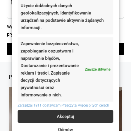
Użycie dokładnych danych
geolokalizacyjnych, Identyfikowanie
urządzeń na podstawie aktywnie żądanych
Wysyłając ten formularz zgadzam się z
polityką
informacji.
prywatności
Zapewnienie bezpieczeństwa,
Wyślij zapytanie
zapobieganie oszustwom i
naprawianie błędów,
Dostarczanie i prezentowanie
Zawsze aktywne
reklam i treści, Zapisanie
Podobne oferty
decyzji dotyczących
prywatności oraz
informowanie o nich.
NA SPRZEDAŻ
RYNEK WTÓRNY
Zarządzaj 1811 dostawcami
Przeczytaj więcej o tych celach
Akceptuj
Odmów