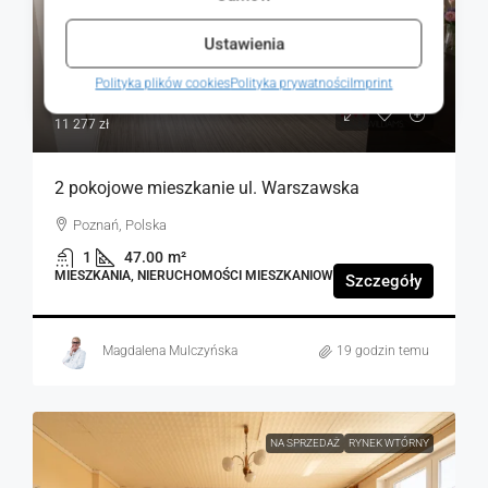
Ustawienia
Polityka plików cookies
Polityka prywatności
Imprint
530 000 zł
11 277 zł
2 pokojowe mieszkanie ul. Warszawska
Poznań, Polska
1
47.00
m²
MIESZKANIA, NIERUCHOMOŚCI MIESZKANIOWE
Szczegóły
Magdalena Mulczyńska
19 godzin temu
NA SPRZEDAŻ
RYNEK WTÓRNY