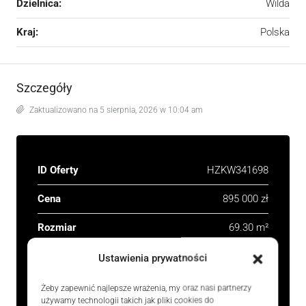
Dzielnica:
Wilda
Kraj:
Polska
Szczegóły
Zaktualizowano na 5 sierpnia, 2026 w 10:04 am
ID Oferty
HZKW341698
Cena
895 000 zł
Rozmiar
69.30 m²
Pokoje
3
Ustawienia prywatności
Łazienka
1
Żeby zapewnić najlepsze wrażenia, my oraz nasi partnerzy
używamy technologii takich jak pliki cookies do