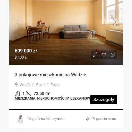
609 000 zł
8 400 zł
3 pokojowe mieszkanie na Wildzie
Wspólna, Poznań, Polska
1
72.50
m²
MIESZKANIA, NIERUCHOMOŚCI MIESZKANIOWE
Szczegóły
Magdalena Mulczyńska
19 godzin temu