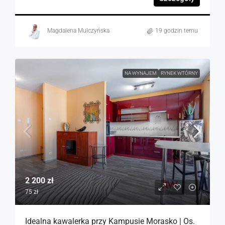
Magdalena Mulczyńska
19 godzin temu
NA WYNAJEM
RYNEK WTÓRNY
2 200 zł
75 zł
Idealna kawalerka przy Kampusie Morasko | Os.