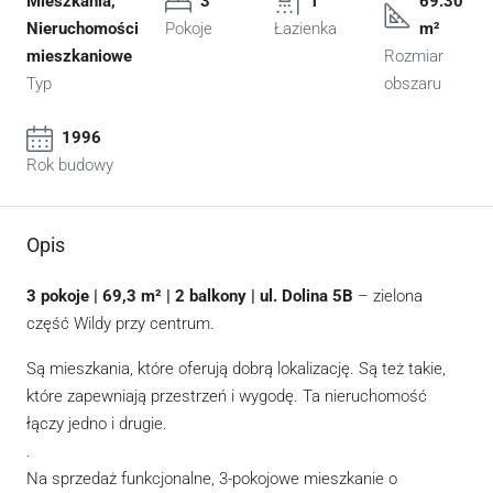
Mieszkania,
3
1
69.30
Nieruchomości
Pokoje
Łazienka
m²
mieszkaniowe
Rozmiar
Typ
obszaru
1996
Rok budowy
Opis
3 pokoje | 69,3 m² | 2 balkony | ul. Dolina 5B
– zielona
część Wildy przy centrum.
Są mieszkania, które oferują dobrą lokalizację. Są też takie,
które zapewniają przestrzeń i wygodę. Ta nieruchomość
łączy jedno i drugie.
.
Na sprzedaż funkcjonalne, 3-pokojowe mieszkanie o