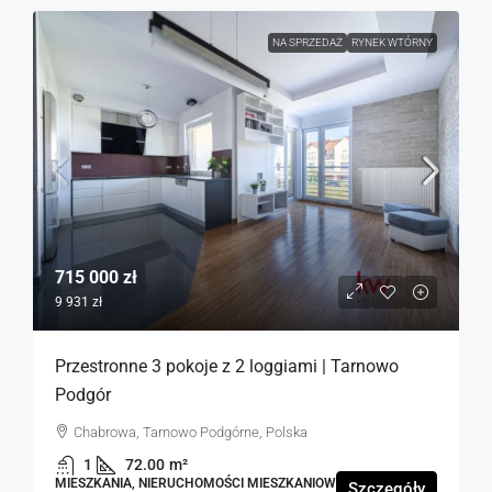
NA SPRZEDAŻ
RYNEK WTÓRNY
715 000 zł
9 931 zł
Przestronne 3 pokoje z 2 loggiami | Tarnowo
Podgór
Chabrowa, Tarnowo Podgórne, Polska
1
72.00
m²
MIESZKANIA, NIERUCHOMOŚCI MIESZKANIOWE
Szczegóły