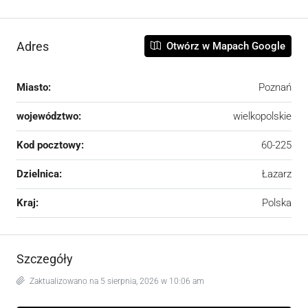
Adres
Otwórz w Mapach Google
Miasto:
Poznań
województwo:
wielkopolskie
Kod pocztowy:
60-225
Dzielnica:
Łazarz
Kraj:
Polska
Szczegóły
Zaktualizowano na 5 sierpnia, 2026 w 10:06 am