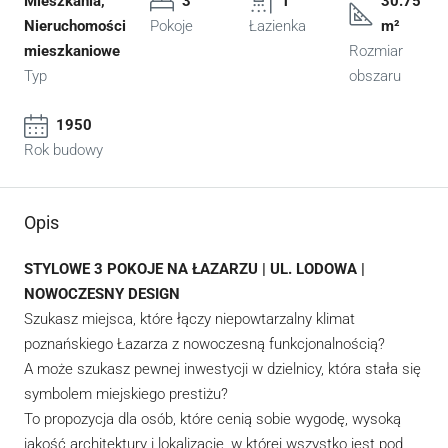
Mieszkania,
3
1
30.75
Nieruchomości
Pokoje
Łazienka
m²
mieszkaniowe
Rozmiar
Typ
obszaru
1950
Rok budowy
Opis
STYLOWE 3 POKOJE NA ŁAZARZU | UL. LODOWA |
NOWOCZESNY DESIGN
Szukasz miejsca, które łączy niepowtarzalny klimat
poznańskiego Łazarza z nowoczesną funkcjonalnością?
A może szukasz pewnej inwestycji w dzielnicy, która stała się
symbolem miejskiego prestiżu?
To propozycja dla osób, które cenią sobie wygodę, wysoką
jakość architektury i lokalizację, w której wszystko jest pod