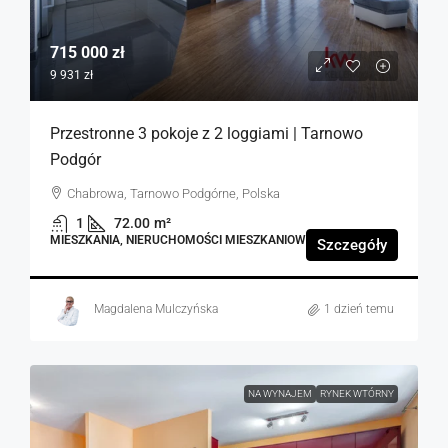
715 000 zł
9 931 zł
Przestronne 3 pokoje z 2 loggiami | Tarnowo
Podgór
Chabrowa, Tarnowo Podgórne, Polska
1
72.00
m²
MIESZKANIA, NIERUCHOMOŚCI MIESZKANIOWE
Szczegóły
Magdalena Mulczyńska
1 dzień temu
NA WYNAJEM
RYNEK WTÓRNY