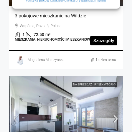
Polityka plików cookies
Polityka prywatności
Imprint
3 pokojowe mieszkanie na Wildzie
Wspólna, Poznań, Polska
1
72.50
m²
MIESZKANIA, NIERUCHOMOŚCI MIESZKANIOWE
Szczegóły
Magdalena Mulczyńska
1 dzień temu
NA SPRZEDAŻ
RYNEK WTÓRNY