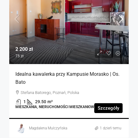
2 200 zł
75 zł
Idealna kawalerka przy Kampusie Morasko | Os.
Bato
Stefana Batorego, Poznań, Polska
1
29.50
m²
MIESZKANIA, NIERUCHOMOŚCI MIESZKANIOWE
Szczegóły
Magdalena Mulczyńska
1 dzień temu