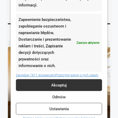
Poznań, Polska
informacji.
1
47.00
m²
MIESZKANIA, NIERUCHOMOŚCI MIESZKANIOWE
Szczegóły
Zapewnienie bezpieczeństwa,
zapobieganie oszustwom i
Magdalena Mulczyńska
1 dzień temu
naprawianie błędów,
Dostarczanie i prezentowanie
Zawsze aktywne
reklam i treści, Zapisanie
decyzji dotyczących
NA SPRZEDAŻ
RYNEK WTÓRNY
prywatności oraz
informowanie o nich.
Zarządzaj 1811 dostawcami
Przeczytaj więcej o tych celach
Akceptuj
Odmów
Ustawienia
609 000 zł
8 400 zł