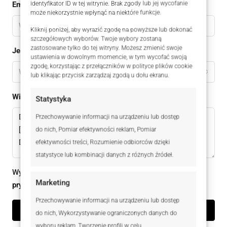
identyfikator ID w tej witrynie. Brak zgody lub jej wycofanie
Email
może niekorzystnie wpłynąć na niektóre funkcje.
Kliknij poniżej, aby wyrazić zgodę na powyższe lub dokonać
szczegółowych wyborów. Twoje wybory zostaną
zastosowane tylko do tej witryny. Możesz zmienić swoje
Jestem
ustawienia w dowolnym momencie, w tym wycofać swoją
zgodę, korzystając z przełączników w polityce plików cookie
Wybierz
lub klikając przycisk zarządzaj zgodą u dołu ekranu.
Wiadomomść
Statystyka
Przechowywanie informacji na urządzeniu lub dostęp
do nich, Pomiar efektywności reklam, Pomiar
efektywności treści, Rozumienie odbiorców dzięki
statystyce lub kombinacji danych z różnych źródeł.
Wysyłając ten formularz zgadzam się z
polityką
Marketing
prywatności
Przechowywanie informacji na urządzeniu lub dostęp
Wyślij zapytanie
do nich, Wykorzystywanie ograniczonych danych do
wyboru reklam, Tworzenie profili w celu