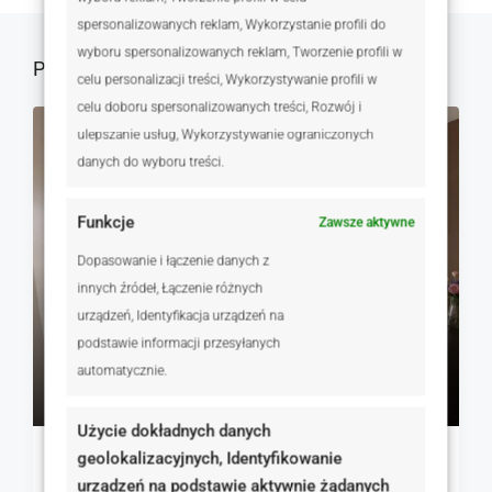
spersonalizowanych reklam, Wykorzystanie profili do
wyboru spersonalizowanych reklam, Tworzenie profili w
Podobne oferty
celu personalizacji treści, Wykorzystywanie profili w
celu doboru spersonalizowanych treści, Rozwój i
ulepszanie usług, Wykorzystywanie ograniczonych
NA SPRZEDAŻ
RYNEK WTÓRNY
danych do wyboru treści.
Funkcje
Zawsze aktywne
Dopasowanie i łączenie danych z
innych źródeł, Łączenie różnych
urządzeń, Identyfikacja urządzeń na
podstawie informacji przesyłanych
530 000 zł
automatycznie.
11 277 zł
Użycie dokładnych danych
geolokalizacyjnych, Identyfikowanie
2 pokojowe mieszkanie ul. Warszawska
urządzeń na podstawie aktywnie żądanych