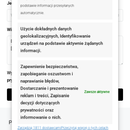
Jestem
podstawie informacji przesyłanych
automatycznie.
Wybierz
Użycie dokładnych danych
Wiadomomść
geolokalizacyjnych, Identyfikowanie
urządzeń na podstawie aktywnie żądanych
informacji.
Zapewnienie bezpieczeństwa,
Wysyłając ten formularz zgadzam się z
polityką
zapobieganie oszustwom i
prywatności
naprawianie błędów,
Dostarczanie i prezentowanie
Zawsze aktywne
Wyślij zapytanie
reklam i treści, Zapisanie
decyzji dotyczących
prywatności oraz
informowanie o nich.
Podobne oferty
Zarządzaj 1811 dostawcami
Przeczytaj więcej o tych celach