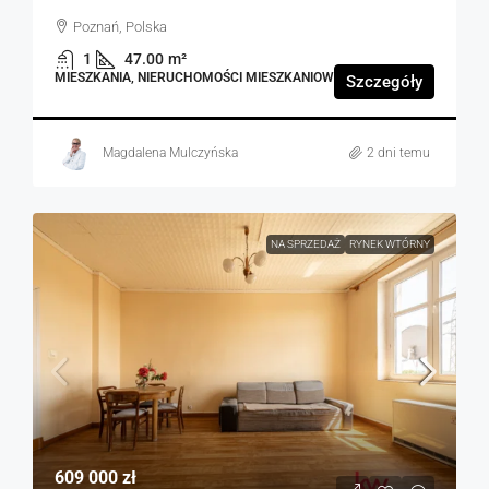
Poznań, Polska
1
47.00
m²
MIESZKANIA, NIERUCHOMOŚCI MIESZKANIOWE
Szczegóły
Magdalena Mulczyńska
2 dni temu
NA SPRZEDAŻ
RYNEK WTÓRNY
609 000 zł