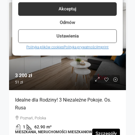
Akceptuj
NA WYNAJEM
RYNEK WTÓRNY
Odmów
Ustawienia
Polityka plików cookies
Polityka prywatności
Imprint
3 200 zł
51 zł
Idealne dla Rodziny! 3 Niezależne Pokoje. Os.
Rusa
Poznań, Polska
1
62.90
m²
MIESZKANIA, NIERUCHOMOŚCI MIESZKANIOWE
Szczegóły