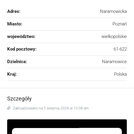
Adres:
Naramowicka
Miasto:
Poznań
województwo:
wielkopolskie
Kod pocztowy:
61-622
Dzielnica:
Naramowice
Kraj:
Polska
Szczegóły
Zaktualizowano na 5 sierpnia, 2026 w 10:08 am