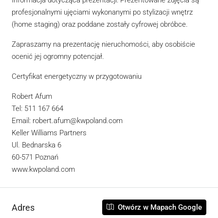
Informacja dotycząca prezentacji: Prezentowane zdjęcia są
profesjonalnymi ujęciami wykonanymi po stylizacji wnętrz
(home staging) oraz poddane zostały cyfrowej obróbce.
Zapraszamy na prezentację nieruchomości, aby osobiście
ocenić jej ogromny potencjał.
Certyfikat energetyczny w przygotowaniu
Robert Afum
Tel: 511 167 664
Email: robert.afum@kwpoland.com
Keller Williams Partners
Ul. Bednarska 6
60-571 Poznań
www.kwpoland.com
Adres
Otwórz w Mapach Google