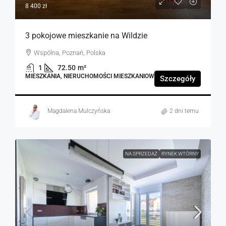
8 400 zł
3 pokojowe mieszkanie na Wildzie
Wspólna, Poznań, Polska
1
72.50
m²
MIESZKANIA, NIERUCHOMOŚCI MIESZKANIOWE
Szczegóły
Magdalena Mulczyńska
2 dni temu
NA SPRZEDAŻ
RYNEK WTÓRNY