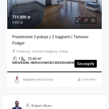
715 000 zł
9 931 zł
Przestronne 3 pokoje z 2 loggiami | Tarnowo
Podgór
Chabrowa, Tarnowo Podgórne, Polska
1
72.00
m²
MIESZKANIA, NIERUCHOMOŚCI MIESZKANIOWE
Szczegóły
Magdalena Mulczyńska
2 dni temu
Robert Afum