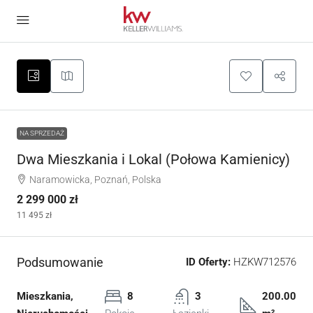
NA SPRZEDAŻ
Dwa Mieszkania i Lokal (Połowa Kamienicy)
Naramowicka, Poznań, Polska
2 299 000 zł
11 495 zł
Podsumowanie
ID Oferty:
HZKW712576
Mieszkania,
8
3
200.00