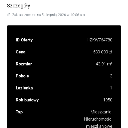
Szczegóły
Zaktualizowano na 5 sierpnia, 2026 w 10:06 am
ID Oferty
HZKW764780
Cena
580 000 zł
Rozmiar
43.91 m²
Pokoje
3
Łazienka
1
Rok budowy
1950
Typ
Mieszkania,
Nieruchomości
mieszkaniowe