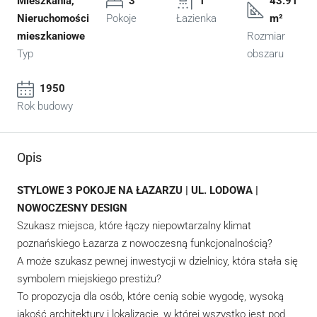
Mieszkania,
3
1
43.91
Nieruchomości
Pokoje
Łazienka
m²
mieszkaniowe
Rozmiar
Typ
obszaru
1950
Rok budowy
Opis
STYLOWE 3 POKOJE NA ŁAZARZU | UL. LODOWA |
NOWOCZESNY DESIGN
Szukasz miejsca, które łączy niepowtarzalny klimat
poznańskiego Łazarza z nowoczesną funkcjonalnością?
A może szukasz pewnej inwestycji w dzielnicy, która stała się
symbolem miejskiego prestiżu?
To propozycja dla osób, które cenią sobie wygodę, wysoką
jakość architektury i lokalizację, w której wszystko jest pod