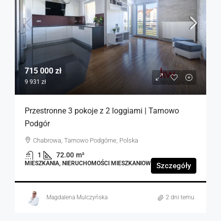
715 000 zł
9 931 zł
Przestronne 3 pokoje z 2 loggiami | Tarnowo
Podgór
Chabrowa, Tarnowo Podgórne, Polska
1
72.00
m²
MIESZKANIA, NIERUCHOMOŚCI MIESZKANIOWE
Szczegóły
Magdalena Mulczyńska
2 dni temu