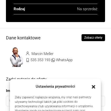
Rodzaj
Na sprzedaż
Dane kontaktowe
Zobacz oferty
Marcin Meller
535 353 193
WhatsApp
Zadaj pytanie do oferty
Ustawienia prywatności
Imię
Żeby zapewnić najlepsze wrażenia, my oraz nasi partnerzy
używamy technologii takich jak pliki cookies do
przechowywania i/lub uzyskiwania informacji o urządzeniu.
Wyrażenie zgody na te technologie pozwoli nam oraz