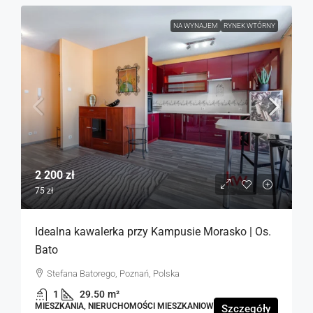
NA WYNAJEM
RYNEK WTÓRNY
2 200 zł
75 zł
Idealna kawalerka przy Kampusie Morasko | Os.
Bato
Stefana Batorego, Poznań, Polska
1
29.50
m²
MIESZKANIA, NIERUCHOMOŚCI MIESZKANIOWE
Szczegóły