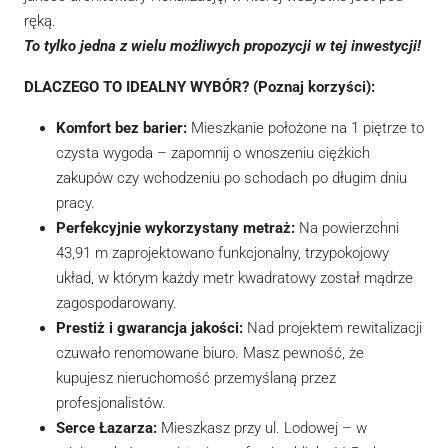
ręką.
To tylko jedna z wielu możliwych propozycji w tej inwestycji!
DLACZEGO TO IDEALNY WYBÓR? (Poznaj korzyści):
Komfort bez barier:
Mieszkanie położone na 1 piętrze to
czysta wygoda – zapomnij o wnoszeniu ciężkich
zakupów czy wchodzeniu po schodach po długim dniu
pracy.
Perfekcyjnie wykorzystany metraż:
Na powierzchni
43,91 m zaprojektowano funkcjonalny, trzypokojowy
układ, w którym każdy metr kwadratowy został mądrze
zagospodarowany.
Prestiż i gwarancja jakości:
Nad projektem rewitalizacji
czuwało renomowane biuro. Masz pewność, że
kupujesz nieruchomość przemyślaną przez
profesjonalistów.
Serce Łazarza:
Mieszkasz przy ul. Lodowej – w