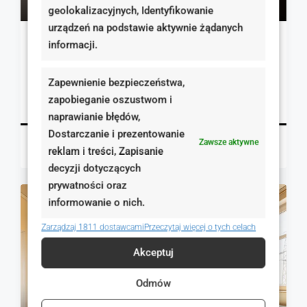
11 277 zł
geolokalizacyjnych, Identyfikowanie
urządzeń na podstawie aktywnie żądanych
2 pokojowe mieszkanie ul. Warszawska
informacji.
Poznań, Polska
Zapewnienie bezpieczeństwa,
1
47.00
m²
zapobieganie oszustwom i
MIESZKANIA, NIERUCHOMOŚCI MIESZKANIOWE
Szczegóły
naprawianie błędów,
Dostarczanie i prezentowanie
Zawsze aktywne
Magdalena Mulczyńska
2 dni temu
reklam i treści, Zapisanie
decyzji dotyczących
prywatności oraz
informowanie o nich.
NA SPRZEDAŻ
RYNEK WTÓRNY
Zarządzaj 1811 dostawcami
Przeczytaj więcej o tych celach
Akceptuj
Odmów