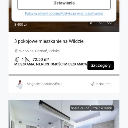
Ustawienia
Polityka plików cookies
Polityka prywatności
Imprint
609 000 zł
8 400 zł
3 pokojowe mieszkanie na Wildzie
Wspólna, Poznań, Polska
1
72.50
m²
MIESZKANIA, NIERUCHOMOŚCI MIESZKANIOWE
Szczegóły
Magdalena Mulczyńska
2 dni temu
NA SPRZEDAŻ
RYNEK WTÓRNY