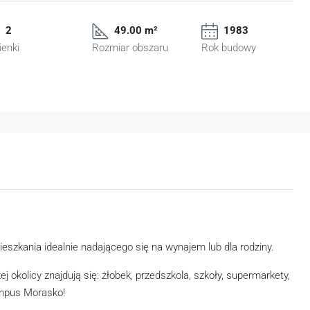
2
49.00 m²
1983
ienki
Rozmiar obszaru
Rok budowy
eszkania idealnie nadającego się na wynajem lub dla rodziny.
j okolicy znajdują się: żłobek, przedszkola, szkoły, supermarkety,
ampus Morasko!