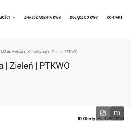
MOŚCI
ZNAJDŹ AGENTA KW®
DOŁĄCZ DO KW®
KONTAKT
M3 do wejścia | Klimatyzacja | Zieleń | PTKWO
a | Zieleń | PTKWO
ID Oferty:
HZKW942259