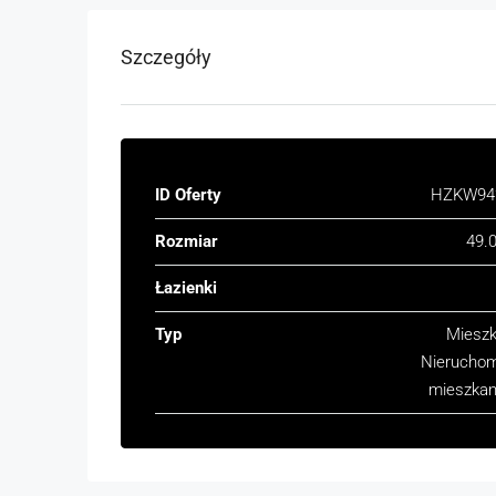
Szczegóły
ID Oferty
HZKW94
Rozmiar
49.
Łazienki
Typ
Mieszk
Nierucho
mieszkan