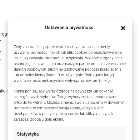
Ustawienia prywatności
rego”
”
Żeby zapewnić najlepsze wrażenia, my oraz nasi partnerzy
,
używamy technologii takich jak pliki cookies do przechowywania
,
i/lub uzyskiwania informacji o urządzeniu. Wyrażenie zgody na te
technologie pozwoli nam oraz naszym partnerom na przetwarzanie
danych osobowych, takich jak zachowanie podczas przeglądania
lub unikalny identyfikator ID w tej witrynie. Brak zgody lub jej
wycofanie może niekorzystnie wpłynąć na niektóre funkcje.
akcie sporządzania
Kliknij poniżej, aby wyrazić zgodę na powyższe lub dokonać
szczegółowych wyborów. Twoje wybory zostaną zastosowane
tylko do tej witryny. Możesz zmienić swoje ustawienia w dowolnym
momencie, w tym wycofać swoją zgodę, korzystając z
przełączników w polityce plików cookie lub klikając przycisk
zarządzaj zgodą u dołu ekranu.
Statystyka