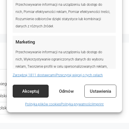
Przechowywanie informacji na urządzeniu lub dostęp do
nich, Pomiar efektywności reklam, Pomiar efektywności treści,
Rozumienie odbiorców dzięki statystyce lub kombinacji
danych z różnych źródeł.
Marketing
Przechowywanie informacji na urządzeniu lub dostęp do
Otwórz w Mapach Google
nich, Wykorzystywanie ograniczonych danych do wyboru
reklam, Tworzenie profili w celu spersonalizowanych reklam,
Wykorzystanie profili do wyboru spersonalizowanych reklam,
Zarządzaj 1811 dostawcami
Przeczytaj więcej o tych celach
Tworzenie profili w celu personalizacji treści,
kiego
Miasto:
Poznań
Wykorzystywanie profili w celu doboru spersonalizowanych
Akceptuj
Odmów
Ustawienia
lskie
treści, Rozwój i ulepszanie usług, Wykorzystywanie
Dzielnica:
Piątkowo
ograniczonych danych do wyboru treści.
Polityka plików cookies
Polityka prywatności
Imprint
olska
Funkcje
Zawsze aktywne
Dopasowanie i łączenie danych z innych