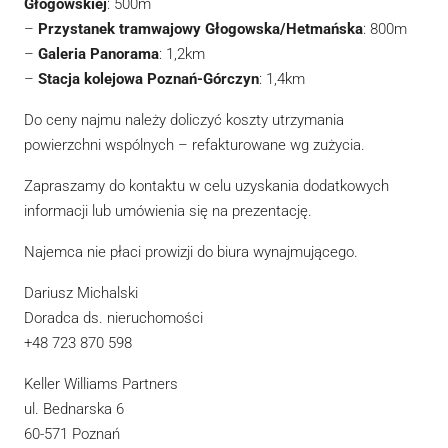
Głogowskiej
: 500m
–
Przystanek tramwajowy Głogowska/Hetmańska
: 800m
–
Galeria Panorama
: 1,2km
–
Stacja kolejowa Poznań-Górczyn
: 1,4km
Do ceny najmu należy doliczyć koszty utrzymania
powierzchni wspólnych – refakturowane wg zużycia.
Zapraszamy do kontaktu w celu uzyskania dodatkowych
informacji lub umówienia się na prezentację.
Najemca nie płaci prowizji do biura wynajmującego.
Dariusz Michalski
Doradca ds. nieruchomości
+48 723 870 598
Keller Williams Partners
ul. Bednarska 6
60-571 Poznań