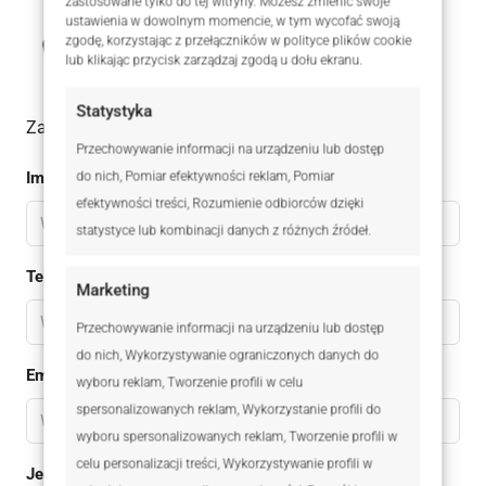
zastosowane tylko do tej witryny. Możesz zmienić swoje
Dariusz Michalski
ustawienia w dowolnym momencie, w tym wycofać swoją
zgodę, korzystając z przełączników w polityce plików cookie
+48 723 870 598
lub klikając przycisk zarządzaj zgodą u dołu ekranu.
Statystyka
Zadaj pytanie do oferty
Przechowywanie informacji na urządzeniu lub dostęp
Imię
do nich, Pomiar efektywności reklam, Pomiar
efektywności treści, Rozumienie odbiorców dzięki
statystyce lub kombinacji danych z różnych źródeł.
Telefon
Marketing
Przechowywanie informacji na urządzeniu lub dostęp
do nich, Wykorzystywanie ograniczonych danych do
Email
wyboru reklam, Tworzenie profili w celu
spersonalizowanych reklam, Wykorzystanie profili do
wyboru spersonalizowanych reklam, Tworzenie profili w
celu personalizacji treści, Wykorzystywanie profili w
Jestem