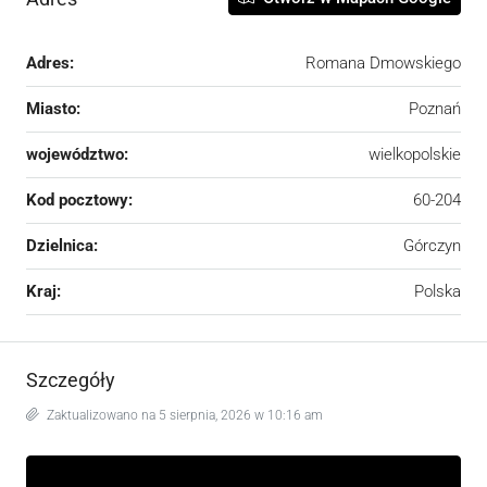
Adres:
Romana Dmowskiego
Miasto:
Poznań
województwo:
wielkopolskie
Kod pocztowy:
60-204
Dzielnica:
Górczyn
Kraj:
Polska
Szczegóły
Zaktualizowano na 5 sierpnia, 2026 w 10:16 am