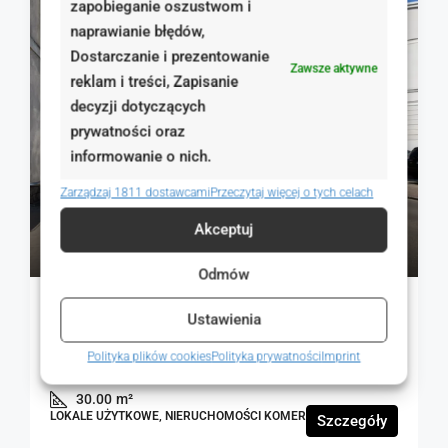
zapobieganie oszustwom i
NA SPRZEDAŻ
RYNEK WTÓRNY
naprawianie błędów,
Dostarczanie i prezentowanie
Zawsze aktywne
reklam i treści, Zapisanie
decyzji dotyczących
prywatności oraz
informowanie o nich.
Zarządzaj 1811 dostawcami
Przeczytaj więcej o tych celach
129 000 zł
Akceptuj
4 300 zł
Odmów
Kompaktowy lokal komercyjny w lokalizacji
Ustawienia
Premium
Polityka plików cookies
Polityka prywatności
Imprint
Józefa Piłsudskiego, Kwidzyn, Polska
30.00
m²
LOKALE UŻYTKOWE, NIERUCHOMOŚCI KOMERCYJNE
Szczegóły