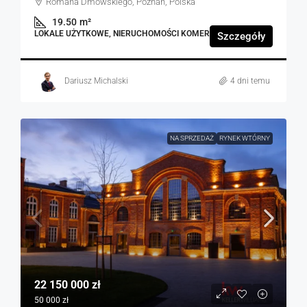
Romana Dmowskiego, Poznań, Polska
19.50
m²
LOKALE UŻYTKOWE, NIERUCHOMOŚCI KOMERCYJNE
Szczegóły
Dariusz Michalski
4 dni temu
NA SPRZEDAŻ
RYNEK WTÓRNY
22 150 000 zł
50 000 zł