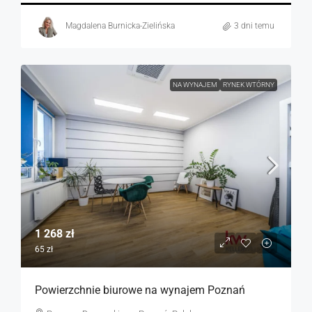
Magdalena Burnicka-Zielińska
3 dni temu
NA WYNAJEM
RYNEK WTÓRNY
1 268 zł
65 zł
Powierzchnie biurowe na wynajem Poznań