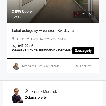
2 099 000 zł
3 254 zł
Lokal usługowy w centrum Kwidzyna
Braterstwa Narodów, Kwidzyn, Polska
645.00
m²
LOKALE UŻYTKOWE, NIERUCHOMOŚCI KOMERCYJNE
Szczegóły
Magdalena Burnicka-Zielińska
4 dni temu
Dariusz Michalski
Zobacz oferty