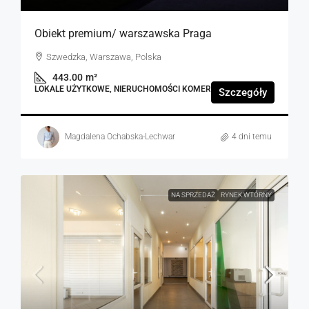
Obiekt premium/ warszawska Praga
Szwedzka, Warszawa, Polska
443.00
m²
LOKALE UŻYTKOWE, NIERUCHOMOŚCI KOMERCYJNE
Szczegóły
Magdalena Ochabska-Lechwar
4 dni temu
NA SPRZEDAŻ
RYNEK WTÓRNY