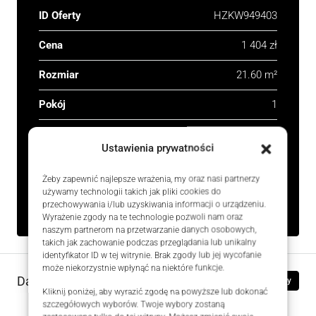
ID Oferty
HZKW949403
Cena
1 404 zł
Rozmiar
21.60 m²
Pokój
1
Typ
Lokale użytkowe,
Ustawienia prywatności
Nieruchomości
komercyjne
Żeby zapewnić najlepsze wrażenia, my oraz nasi partnerzy
używamy technologii takich jak pliki cookies do
Rodzaj
Na wynajem
przechowywania i/lub uzyskiwania informacji o urządzeniu.
Wyrażenie zgody na te technologie pozwoli nam oraz
naszym partnerom na przetwarzanie danych osobowych,
takich jak zachowanie podczas przeglądania lub unikalny
identyfikator ID w tej witrynie. Brak zgody lub jej wycofanie
może niekorzystnie wpłynąć na niektóre funkcje.
Dane kontaktowe
Zobacz oferty
Kliknij poniżej, aby wyrazić zgodę na powyższe lub dokonać
szczegółowych wyborów. Twoje wybory zostaną