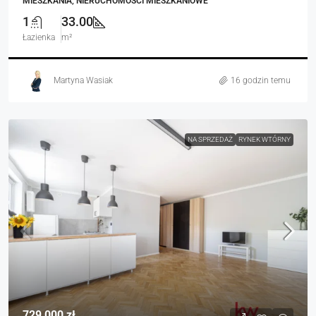
MIESZKANIA, NIERUCHOMOŚCI MIESZKANIOWE
1
33.00
Łazienka
m²
Martyna Wasiak
16 godzin temu
NA SPRZEDAŻ
RYNEK WTÓRNY
729 000 zł