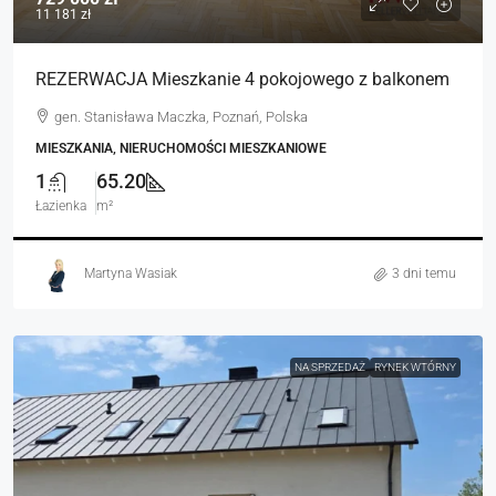
11 181 zł
REZERWACJA Mieszkanie 4 pokojowego z balkonem
gen. Stanisława Maczka, Poznań, Polska
MIESZKANIA, NIERUCHOMOŚCI MIESZKANIOWE
1
65.20
Łazienka
m²
Martyna Wasiak
3 dni temu
NA SPRZEDAŻ
RYNEK WTÓRNY