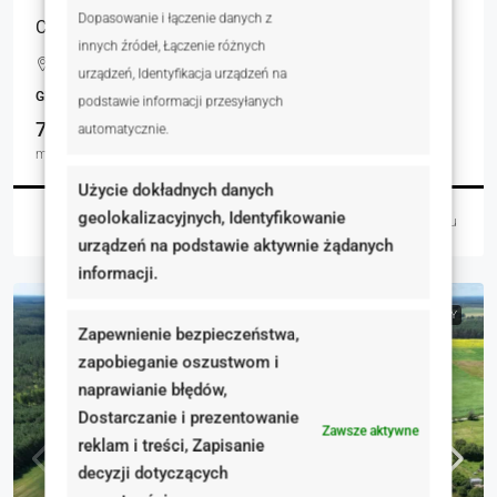
Dopasowanie i łączenie danych z
Cena brutto, FV. Działka usługowa Poznań Zach.
innych źródeł, Łączenie różnych
Więckowice, Polska
urządzeń, Identyfikacja urządzeń na
GRUNTY
podstawie informacji przesyłanych
7032.00
automatycznie.
m²
Użycie dokładnych danych
geolokalizacyjnych, Identyfikowanie
Martyna Wasiak
3 dni temu
urządzeń na podstawie aktywnie żądanych
informacji.
NA SPRZEDAŻ
RYNEK PIERWOTNY
Zapewnienie bezpieczeństwa,
zapobieganie oszustwom i
naprawianie błędów,
Dostarczanie i prezentowanie
Zawsze aktywne
reklam i treści, Zapisanie
decyzji dotyczących