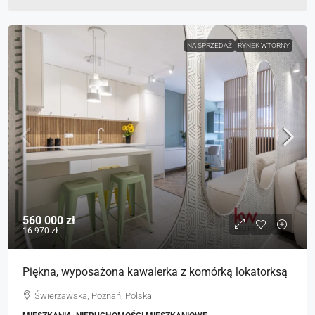
NA SPRZEDAŻ
RYNEK WTÓRNY
560 000 zł
16 970 zł
Piękna, wyposażona kawalerka z komórką lokatorksą
Świerzawska, Poznań, Polska