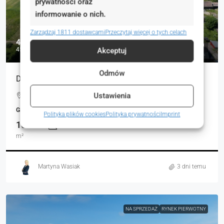
prywatności oraz
informowanie o nich.
Zarządzaj 1811 dostawcami
Przeczytaj więcej o tych celach
45 045 zł
45 zł
Akceptuj
Odmów
Działki w otoczeniu lasu| Jaglice, gm. Czmoń
Ustawienia
Jaglice, Polska
GRUNTY
Polityka plików cookies
Polityka prywatności
Imprint
1001.00
m²
Martyna Wasiak
3 dni temu
NA SPRZEDAŻ
RYNEK PIERWOTNY