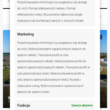
m²
Przechowywanie informacji na urządzeniu lub dostęp
do nich, Pomiar efektywności reklam, Pomiar
efektywności treści, Rozumienie odbiorców dzięki
Martyna Wasiak
3 dni temu
statystyce lub kombinacji danych z różnych źródeł.
Marketing
NA SPRZEDAŻ
RYNEK WTÓRNY
Przechowywanie informacji na urządzeniu lub dostęp
do nich, Wykorzystywanie ograniczonych danych do
wyboru reklam, Tworzenie profili w celu
spersonalizowanych reklam, Wykorzystanie profili do
wyboru spersonalizowanych reklam, Tworzenie profili w
celu personalizacji treści, Wykorzystywanie profili w
celu doboru spersonalizowanych treści, Rozwój i
ulepszanie usług, Wykorzystywanie ograniczonych
danych do wyboru treści.
998 000 zł
142 zł
Funkcje
Zawsze aktywne