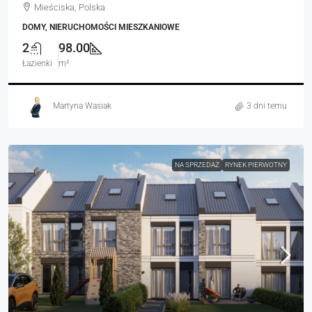
Mieściska, Polska
DOMY, NIERUCHOMOŚCI MIESZKANIOWE
2
98.00
Łazienki
m²
Martyna Wasiak
3 dni temu
NA SPRZEDAŻ
RYNEK PIERWOTNY