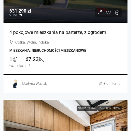
631 290 zł
9 390 zł
4 pokojowe mieszkania na parterze, z ogrodem
Krótka, Wolin, Polska
MIESZKANIA, NIERUCHOMOŚCI MIESZKANIOWE
1
67.23
Łazienka
m²
Martyna Wasiak
3 dni temu
NA SPRZEDAŻ
RYNEK WTÓRNY