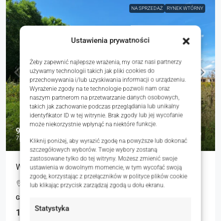
NA SPRZEDAŻ
RYNEK WTÓRNY
Ustawienia prywatności
Żeby zapewnić najlepsze wrażenia, my oraz nasi partnerzy
używamy technologii takich jak pliki cookies do
przechowywania i/lub uzyskiwania informacji o urządzeniu.
Wyrażenie zgody na te technologie pozwoli nam oraz
naszym partnerom na przetwarzanie danych osobowych,
takich jak zachowanie podczas przeglądania lub unikalny
identyfikator ID w tej witrynie. Brak zgody lub jej wycofanie
może niekorzystnie wpłynąć na niektóre funkcje.
91 000 zł
78 zł
Kliknij poniżej, aby wyrazić zgodę na powyższe lub dokonać
szczegółowych wyborów. Twoje wybory zostaną
zastosowane tylko do tej witryny. Możesz zmienić swoje
Wyjątkowa Działka Budowlana w Sercu Natury
ustawienia w dowolnym momencie, w tym wycofać swoją
zgodę, korzystając z przełączników w polityce plików cookie
Murzynowo, Polska
lub klikając przycisk zarządzaj zgodą u dołu ekranu.
GRUNTY
Statystyka
1171.00