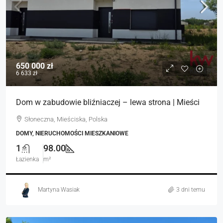
650 000 zł
6 633 zł
Dom w zabudowie bliźniaczej – lewa strona | Mieści
Słoneczna, Mieściska, Polska
DOMY, NIERUCHOMOŚCI MIESZKANIOWE
1
98.00
Łazienka
m²
Martyna Wasiak
3 dni temu