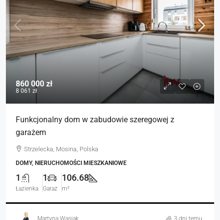
860 000 zł
8 061 zł
Funkcjonalny dom w zabudowie szeregowej z
garażem
Strzelecka, Mosina, Polska
DOMY, NIERUCHOMOŚCI MIESZKANIOWE
1
1
106.68
Łazienka
Garaż
m²
Martyna Wasiak
3 dni temu