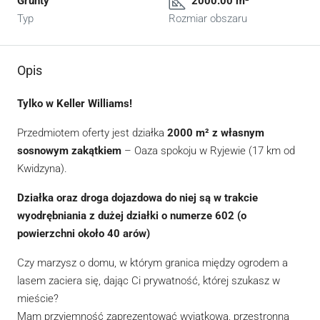
Grunty
2000.00 m²
Typ
Rozmiar obszaru
Opis
Tylko w Keller Williams!
Przedmiotem oferty jest działka
2000 m² z własnym
sosnowym zakątkiem
– Oaza spokoju w Ryjewie (17 km od
Kwidzyna).
Działka oraz droga dojazdowa do niej są w trakcie
wyodrębniania z dużej działki o numerze 602 (o
powierzchni około 40 arów)
Czy marzysz o domu, w którym granica między ogrodem a
lasem zaciera się, dając Ci prywatność, której szukasz w
mieście?
Mam przyjemność zaprezentować wyjątkową, przestronną