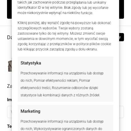
takich jak zachowanie podczas przeglądania lub unikalny
Rodzaj
Na sprzedaż
identyfikator ID w tej witrynie. Brak zgody lub jej wycofanie
może niekorzystnie wpłynąć na niektóre funkcje.
Kliknij poniżej, aby wyrazić zgodę na powyższe lub dokonać
szczegółowych wyborów. Twoje wybory zostaną
zastosowane tylko do tej witryny. Możesz zmienić swoje
Dane kontaktowe
Zobacz oferty
ustawienia w dowolnym momencie, w tym wycofać swoją
zgodę, korzystając z przełączników w polityce plików cookie
lub klikając przycisk zarządzaj zgodą u dołu ekranu.
Magdalena Burnicka-Zielińska
Statystyka
+48606754410
WhatsApp
Przechowywanie informacji na urządzeniu lub dostęp
do nich, Pomiar efektywności reklam, Pomiar
Zadaj pytanie do oferty
efektywności treści, Rozumienie odbiorców dzięki
statystyce lub kombinacji danych z różnych źródeł.
Imię
Marketing
Przechowywanie informacji na urządzeniu lub dostęp
Telefon
do nich, Wykorzystywanie ograniczonych danych do