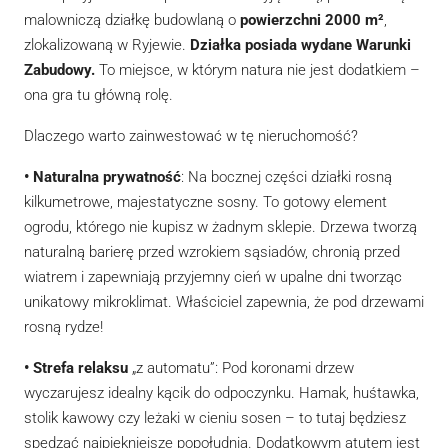
malowniczą działkę budowlaną o
powierzchni 2000 m²
,
zlokalizowaną w Ryjewie.
Działka posiada wydane Warunki
Zabudowy.
To miejsce, w którym natura nie jest dodatkiem –
ona gra tu główną rolę.
Dlaczego warto zainwestować w tę nieruchomość?
• Naturalna prywatność
: Na bocznej części działki rosną
kilkumetrowe, majestatyczne sosny. To gotowy element
ogrodu, którego nie kupisz w żadnym sklepie. Drzewa tworzą
naturalną barierę przed wzrokiem sąsiadów, chronią przed
wiatrem i zapewniają przyjemny cień w upalne dni tworząc
unikatowy mikroklimat. Właściciel zapewnia, że pod drzewami
rosną rydze!
• Strefa relaksu
„z automatu”: Pod koronami drzew
wyczarujesz idealny kącik do odpoczynku. Hamak, huśtawka,
stolik kawowy czy leżaki w cieniu sosen – to tutaj będziesz
spędzać najpiękniejsze popołudnia. Dodatkowym atutem jest