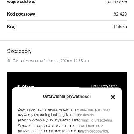
województwo:
pomorskie
Kod pocztowy:
82-420
Kraj:
Polska
Szczegóły
Zaktualizowano na 5 sierpnia, 2026 w 10:38 am
ID Oferty
HZKW793523
Ustawienia prywatności
Cena
189 000 zł
Żeby zapewnić najlepsze wrażenia, my oraz nasi partnerzy
Rozmiar
2000.00 m²
używamy technologii takich jak pliki cookies do
przechowywania i/lub uzyskiwania informacji o urządzeniu.
Typ
Grunty
Wyrażenie zgody na te technologie pozwoli nam oraz
naszym partnerom na przetwarzanie danych osobowych,