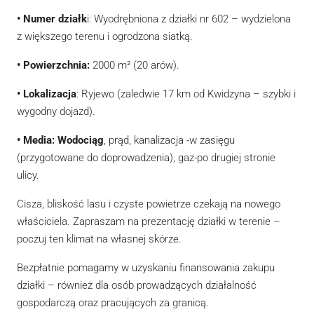
• Numer działk
i: Wyodrębniona z działki nr 602 – wydzielona
z większego terenu i ogrodzona siatką.
• Powierzchnia:
2000 m² (20 arów).
• Lokalizacja
: Ryjewo (zaledwie 17 km od Kwidzyna – szybki i
wygodny dojazd).
• Media: Wodociąg
, prąd, kanalizacja -w zasięgu
(przygotowane do doprowadzenia), gaz-po drugiej stronie
ulicy.
Cisza, bliskość lasu i czyste powietrze czekają na nowego
właściciela. Zapraszam na prezentację działki w terenie –
poczuj ten klimat na własnej skórze.
Bezpłatnie pomagamy w uzyskaniu finansowania zakupu
działki – również dla osób prowadzących działalność
gospodarczą oraz pracujących za granicą.