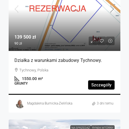
139 500 zł
90 zł
Działka z warunkami zabudowy Tychnowy.
Tychnowy, Polska
1550.00
m²
GRUNTY
Szczegóły
Magdalena Burnicka-Zielińska
3 dni temu
NA SPRZEDAŻ
RYNEK WTÓRNY