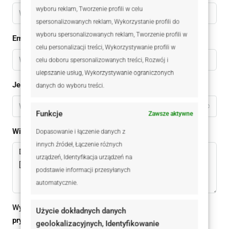
wyboru reklam, Tworzenie profili w celu
spersonalizowanych reklam, Wykorzystanie profili do
wyboru spersonalizowanych reklam, Tworzenie profili w
Email
celu personalizacji treści, Wykorzystywanie profili w
celu doboru spersonalizowanych treści, Rozwój i
ulepszanie usług, Wykorzystywanie ograniczonych
Jestem
danych do wyboru treści.
Wybierz
Funkcje
Zawsze aktywne
Wiadomomść
Dopasowanie i łączenie danych z
innych źródeł, Łączenie różnych
urządzeń, Identyfikacja urządzeń na
podstawie informacji przesyłanych
automatycznie.
Wysyłając ten formularz zgadzam się z
polityką
Użycie dokładnych danych
prywatności
geolokalizacyjnych, Identyfikowanie