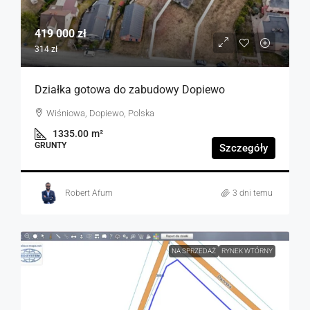
419 000 zł
314 zł
Działka gotowa do zabudowy Dopiewo
Wiśniowa, Dopiewo, Polska
1335.00
m²
GRUNTY
Szczegóły
Robert Afum
3 dni temu
NA SPRZEDAŻ
RYNEK WTÓRNY