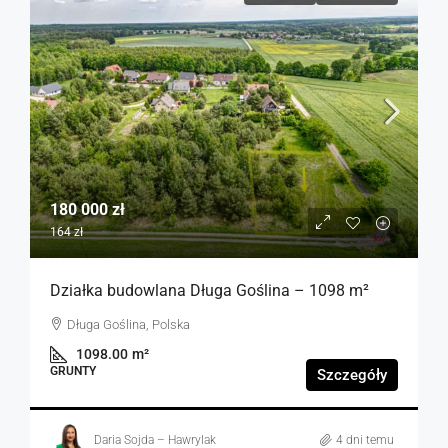
180 000 zł
164 zł
Działka budowlana Długa Goślina – 1098 m²
Długa Goślina, Polska
1098.00
m²
GRUNTY
Szczegóły
Daria Sojda – Hawrylak
4 dni temu