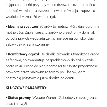
kojąca obecność przyrody – pod drzewami często można
spotkać wiewiórki, usłyszeć śpiew ptaków, a jak zapewnia
właściciel – znaleźć własne rydze!
• Idealna przestrzeń
: 20 arów to metraż, który daje ogromne
możliwości. Zaplanujesz tu zarówno przestronny dom, jak i
ogród z prawdziwego zdarzenia, miejsce na ognisko, plac
zabaw czy własną szklarnię.
• Komfortowy dojazd
: Do działki prowadzi utwardzona droga
asfaltowa, co gwarantuje bezproblemowy dojazd o każdej
porze roku. Droga do nieruchomości to czysta przyjemność –
prowadzi przez malownicze tereny pól i lasów, które
nastrajają pozytywnie już w drodze do domu.
KLUCZOWE PARAMETRY:
• Status prawny
: Wydane Warunki Zabudowy (oszczędzasz
czas i nerwy!)