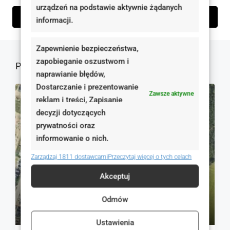
urządzeń na podstawie aktywnie żądanych
Wyślij zapytanie
informacji.
Zapewnienie bezpieczeństwa,
zapobieganie oszustwom i
Podobne oferty
naprawianie błędów,
Dostarczanie i prezentowanie
Zawsze aktywne
reklam i treści, Zapisanie
NA SPRZEDAŻ
RYNEK WTÓRNY
decyzji dotyczących
prywatności oraz
informowanie o nich.
Zarządzaj 1811 dostawcami
Przeczytaj więcej o tych celach
Akceptuj
Odmów
310 000 zł
500 zł
Ustawienia