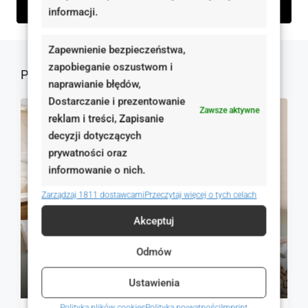
Wyślij zapytanie
informacji.
Zapewnienie bezpieczeństwa,
zapobieganie oszustwom i
Podobne oferty
naprawianie błędów,
Dostarczanie i prezentowanie
Zawsze aktywne
reklam i treści, Zapisanie
NA SPRZEDAŻ
RYNEK WTÓRNY
decyzji dotyczących
prywatności oraz
informowanie o nich.
Zarządzaj 1811 dostawcami
Przeczytaj więcej o tych celach
Akceptuj
Odmów
549 000 zł
12 146 zł
Ustawienia
Polityka plików cookies
Polityka prywatności
Imprint