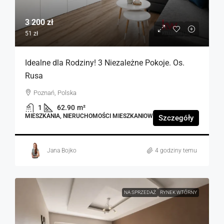
3 200 zł
51 zł
Idealne dla Rodziny! 3 Niezależne Pokoje. Os.
Rusa
Poznań, Polska
1
62.90
m²
MIESZKANIA, NIERUCHOMOŚCI MIESZKANIOWE
Szczegóły
Jana Bojko
4 godziny temu
NA SPRZEDAŻ
RYNEK WTÓRNY