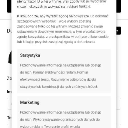
identyfikator ID w tej witrynie. Brak zgody lub jej wycofanie
może niekorzystnie wpłynąć na niektóre funkcje.
Kliknij poniżej, aby wyrazić zgodę na powyższe lub dokonać
szczegółowych wyborów. Twoje wybory zostaną
zastosowane tylko do tej witryny. Możesz zmienić swoje
Dane kontaktowe
Zobacz oferty
ustawienia w dowolnym momencie, w tym wycofać swoją
zgodę, korzystając z przełączników w polityce plików cookie
lub klikając przycisk zarządzaj zgodą u dołu ekranu.
Justyna Jamroży
Statystyka
+48 577 634 157
Przechowywanie informacji na urządzeniu lub dostęp
do nich, Pomiar efektywności reklam, Pomiar
Zadaj pytanie do oferty
efektywności treści, Rozumienie odbiorców dzięki
statystyce lub kombinacji danych z różnych źródeł.
Imię
Marketing
Przechowywanie informacji na urządzeniu lub dostęp
Telefon
do nich, Wykorzystywanie ograniczonych danych do
wyboru reklam, Tworzenie profili w celu