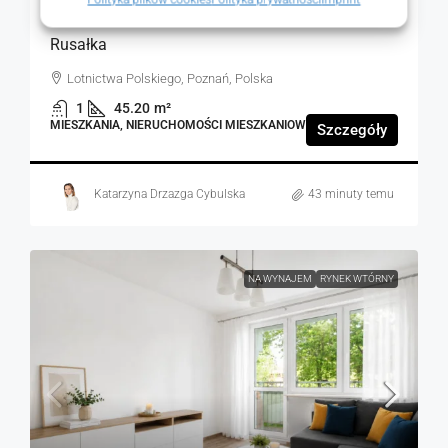
Pięknie wykończone 2 pokoje.Blisko jeziora
Rusałka
Lotnictwa Polskiego, Poznań, Polska
1
45.20
m²
MIESZKANIA, NIERUCHOMOŚCI MIESZKANIOWE
Szczegóły
Katarzyna Drzazga Cybulska
43 minuty temu
NA WYNAJEM
RYNEK WTÓRNY