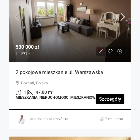
530 000 zł
11 277 zł
2 pokojowe mieszkanie ul. Warszawska
Poznań, Polska
1
47.00
m²
MIESZKANIA, NIERUCHOMOŚCI MIESZKANIOWE
Szczegóły
Magdalena Mulczyńska
2 dni temu