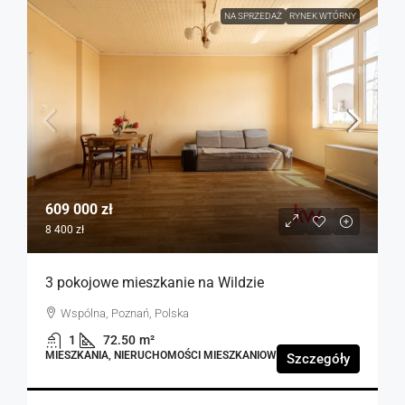
NA SPRZEDAŻ
RYNEK WTÓRNY
609 000 zł
8 400 zł
3 pokojowe mieszkanie na Wildzie
Wspólna, Poznań, Polska
1
72.50
m²
MIESZKANIA, NIERUCHOMOŚCI MIESZKANIOWE
Szczegóły