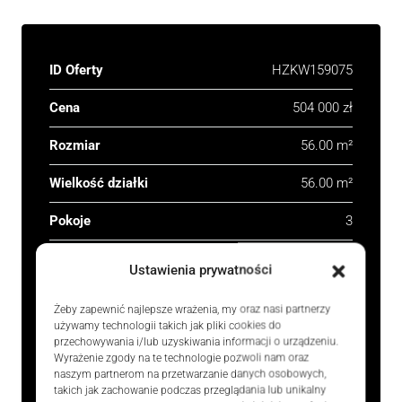
ID Oferty
HZKW159075
Cena
504 000 zł
Rozmiar
56.00 m²
Wielkość działki
56.00 m²
Pokoje
3
Łazienka
1
Ustawienia prywatności
Rok budowy
2026
Żeby zapewnić najlepsze wrażenia, my oraz nasi partnerzy
używamy technologii takich jak pliki cookies do
Typ
Domy, Nieruchomości
przechowywania i/lub uzyskiwania informacji o urządzeniu.
mieszkaniowe
Wyrażenie zgody na te technologie pozwoli nam oraz
naszym partnerom na przetwarzanie danych osobowych,
takich jak zachowanie podczas przeglądania lub unikalny
Rodzaj
Na sprzedaż