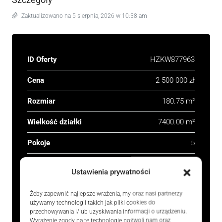
Zaktualizowano na 5 sierpnia, 2026 w 10:38 am
ID Oferty
HZKW877963
Cena
2 500 000 zł
Rozmiar
180.75 m²
Wielkość działki
7400.00 m²
Pokoje
5
Łazienki
2
Ustawienia prywatności
Rok budowy
2018
Żeby zapewnić najlepsze wrażenia, my oraz nasi partnerzy
używamy technologii takich jak pliki cookies do
Typ
Domy, Nieruchomości
przechowywania i/lub uzyskiwania informacji o urządzeniu.
mieszkaniowe
Wyrażenie zgody na te technologie pozwoli nam oraz