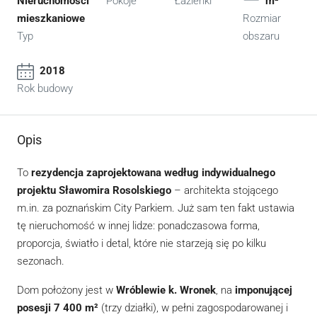
Nieruchomości
Pokoje
Łazienki
m²
mieszkaniowe
Rozmiar
Typ
obszaru
2018
Rok budowy
Opis
To
rezydencja zaprojektowana według indywidualnego
projektu Sławomira Rosolskiego
– architekta stojącego
m.in. za poznańskim City Parkiem. Już sam ten fakt ustawia
tę nieruchomość w innej lidze: ponadczasowa forma,
proporcja, światło i detal, które nie starzeją się po kilku
sezonach.
Dom położony jest w
Wróblewie k. Wronek
, na
imponującej
posesji 7 400 m²
(trzy działki), w pełni zagospodarowanej i