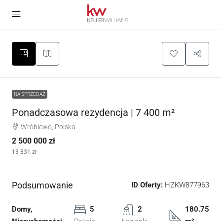
NA SPRZEDAŻ
Ponadczasowa rezydencja | 7 400 m²
Wróblewo, Polska
2 500 000 zł
13 831 zł
Podsumowanie
ID Oferty:
HZKW877963
Domy,
5
2
180.75