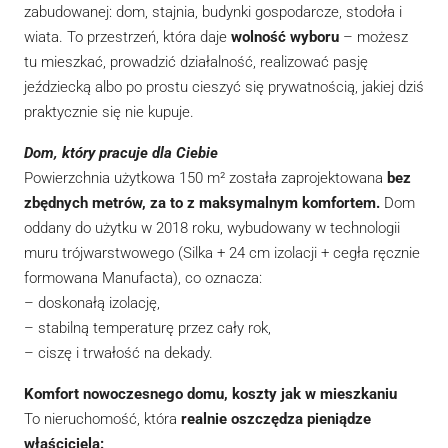
zabudowanej: dom, stajnia, budynki gospodarcze, stodoła i
wiata. To przestrzeń, która daje
wolność wyboru
– możesz
tu mieszkać, prowadzić działalność, realizować pasję
jeździecką albo po prostu cieszyć się prywatnością, jakiej dziś
praktycznie się nie kupuje.
Dom, który pracuje dla Ciebie
Powierzchnia użytkowa 150 m² została zaprojektowana
bez
zbędnych metrów, za to z maksymalnym komfortem.
Dom
oddany do użytku w 2018 roku, wybudowany w technologii
muru trójwarstwowego (Silka + 24 cm izolacji + cegła ręcznie
formowana Manufacta), co oznacza:
– doskonałą izolację,
– stabilną temperaturę przez cały rok,
– ciszę i trwałość na dekady.
Komfort nowoczesnego domu, koszty jak w mieszkaniu
To nieruchomość, która
realnie oszczędza pieniądze
właściciela: