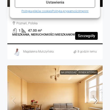
11 277 zł
Ustawienia
Polityka plików cookies
Polityka prywatności
Imprint
2 pokojowe mieszkanie ul. Warszawska
Poznań, Polska
1
47.00
m²
MIESZKANIA, NIERUCHOMOŚCI MIESZKANIOWE
Szczegóły
Magdalena Mulczyńska
8 godzin temu
NA SPRZEDAŻ
RYNEK WTÓRNY