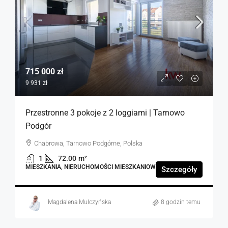
715 000 zł
9 931 zł
Przestronne 3 pokoje z 2 loggiami | Tarnowo
Podgór
Chabrowa, Tarnowo Podgórne, Polska
1
72.00
m²
MIESZKANIA, NIERUCHOMOŚCI MIESZKANIOWE
Szczegóły
Magdalena Mulczyńska
8 godzin temu