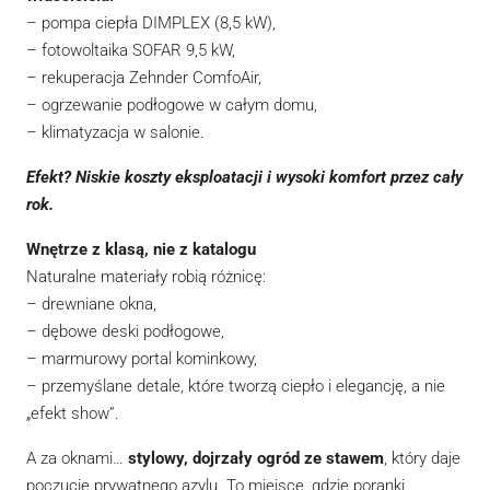
– pompa ciepła DIMPLEX (8,5 kW),
– fotowoltaika SOFAR 9,5 kW,
– rekuperacja Zehnder ComfoAir,
– ogrzewanie podłogowe w całym domu,
– klimatyzacja w salonie.
Efekt? Niskie koszty eksploatacji i wysoki komfort przez cały
rok.
Wnętrze z klasą, nie z katalogu
Naturalne materiały robią różnicę:
– drewniane okna,
– dębowe deski podłogowe,
– marmurowy portal kominkowy,
– przemyślane detale, które tworzą ciepło i elegancję, a nie
„efekt show”.
A za oknami…
stylowy, dojrzały ogród ze stawem
, który daje
poczucie prywatnego azylu. To miejsce, gdzie poranki