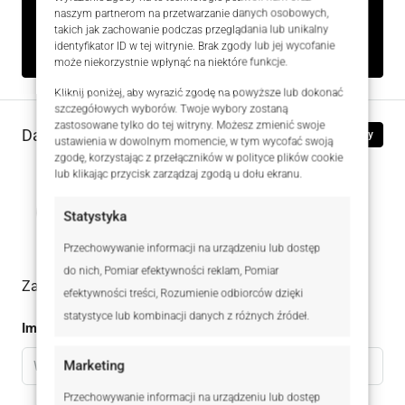
naszym partnerom na przetwarzanie danych osobowych,
Rodzaj
Na sprzedaż
takich jak zachowanie podczas przeglądania lub unikalny
identyfikator ID w tej witrynie. Brak zgody lub jej wycofanie
może niekorzystnie wpłynąć na niektóre funkcje.
Kliknij poniżej, aby wyrazić zgodę na powyższe lub dokonać
szczegółowych wyborów. Twoje wybory zostaną
zastosowane tylko do tej witryny. Możesz zmienić swoje
Dane kontaktowe
Zobacz oferty
ustawienia w dowolnym momencie, w tym wycofać swoją
zgodę, korzystając z przełączników w polityce plików cookie
lub klikając przycisk zarządzaj zgodą u dołu ekranu.
Marcin Meller
535 353 193
WhatsApp
Statystyka
Przechowywanie informacji na urządzeniu lub dostęp
do nich, Pomiar efektywności reklam, Pomiar
Zadaj pytanie do oferty
efektywności treści, Rozumienie odbiorców dzięki
statystyce lub kombinacji danych z różnych źródeł.
Imię
Marketing
Przechowywanie informacji na urządzeniu lub dostęp