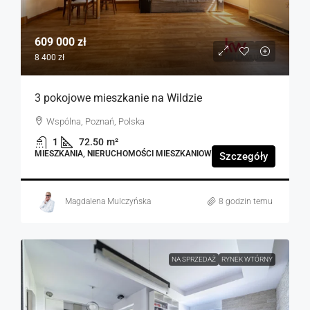
609 000 zł
8 400 zł
3 pokojowe mieszkanie na Wildzie
Wspólna, Poznań, Polska
1
72.50
m²
MIESZKANIA, NIERUCHOMOŚCI MIESZKANIOWE
Szczegóły
Magdalena Mulczyńska
8 godzin temu
NA SPRZEDAŻ
RYNEK WTÓRNY