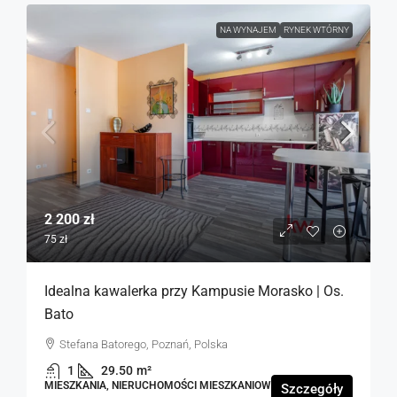
NA WYNAJEM
RYNEK WTÓRNY
2 200 zł
75 zł
Idealna kawalerka przy Kampusie Morasko | Os.
Bato
Stefana Batorego, Poznań, Polska
1
29.50
m²
MIESZKANIA, NIERUCHOMOŚCI MIESZKANIOWE
Szczegóły