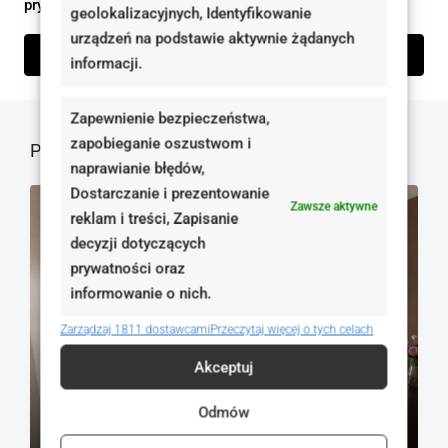
prywatności
geolokalizacyjnych, Identyfikowanie
urządzeń na podstawie aktywnie żądanych
Wyślij zapytanie
informacji.
Zapewnienie bezpieczeństwa,
zapobieganie oszustwom i
Podobne oferty
naprawianie błędów,
Dostarczanie i prezentowanie
Zawsze aktywne
NA SPRZEDAŻ
RYNEK WTÓRNY
reklam i treści, Zapisanie
decyzji dotyczących
prywatności oraz
informowanie o nich.
Zarządzaj 1811 dostawcami
Przeczytaj więcej o tych celach
Akceptuj
Odmów
530 000 zł