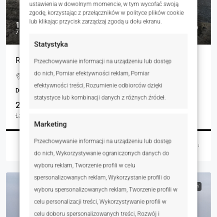
ustawienia w dowolnym momencie, w tym wycofać swoją
zgodę, korzystając z przełączników w polityce plików cookie
lub klikając przycisk zarządzaj zgodą u dołu ekranu.
1 349 000 zł
7 092 zł
Statystyka
Rodzinny dom z dużą działką i blisko natury
Przechowywanie informacji na urządzeniu lub dostęp
do nich, Pomiar efektywności reklam, Pomiar
Żernica, Polska
efektywności treści, Rozumienie odbiorców dzięki
DOMY, NIERUCHOMOŚCI MIESZKANIOWE
statystyce lub kombinacji danych z różnych źródeł.
2
2
190.22
Łazienki
Garaże
m²
Marketing
Przechowywanie informacji na urządzeniu lub dostęp
Łukasz Czaja
2 dni temu
do nich, Wykorzystywanie ograniczonych danych do
wyboru reklam, Tworzenie profili w celu
spersonalizowanych reklam, Wykorzystanie profili do
NA SPRZEDAŻ
RYNEK WTÓRNY
wyboru spersonalizowanych reklam, Tworzenie profili w
celu personalizacji treści, Wykorzystywanie profili w
celu doboru spersonalizowanych treści, Rozwój i