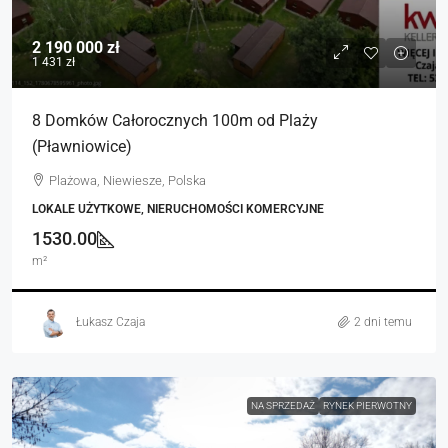
2 190 000 zł
1 431 zł
8 Domków Całorocznych 100m od Plaży
(Pławniowice)
Plażowa, Niewiesze, Polska
LOKALE UŻYTKOWE, NIERUCHOMOŚCI KOMERCYJNE
1530.00
m²
Łukasz Czaja
2 dni temu
NA SPRZEDAŻ
RYNEK PIERWOTNY