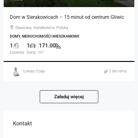
Dom w Sierakowicach – 15 minut od centrum Gliwic
Stawowa, Sierakowice, Polska
DOMY, NIERUCHOMOŚCI MIESZKANIOWE
1
1
171.00
Łazienka
Garaż
m²
Łukasz Czaja
2 dni temu
Załaduj więcej
Kontakt