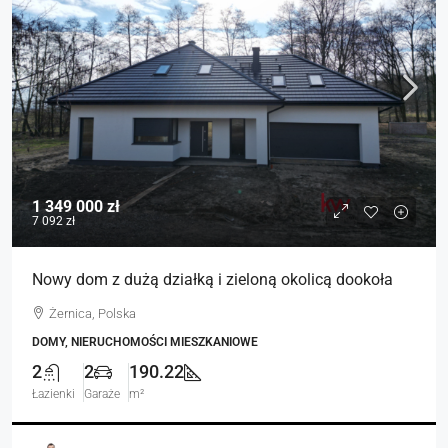
1 349 000 zł
7 092 zł
Nowy dom z dużą działką i zieloną okolicą dookoła
Żernica, Polska
DOMY, NIERUCHOMOŚCI MIESZKANIOWE
2
2
190.22
Łazienki
Garaże
m²