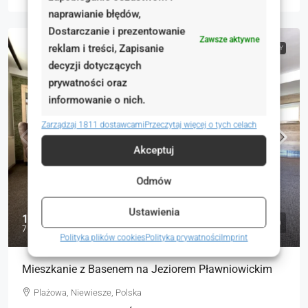
naprawianie błędów,
Dostarczanie i prezentowanie
Zawsze aktywne
reklam i treści, Zapisanie
NA SPRZEDAŻ
RYNEK WTÓRNY
decyzji dotyczących
prywatności oraz
informowanie o nich.
Zarządzaj 1811 dostawcami
Przeczytaj więcej o tych celach
Akceptuj
Odmów
Ustawienia
1 290 000 zł
7 914 zł
Polityka plików cookies
Polityka prywatności
Imprint
Mieszkanie z Basenem na Jeziorem Pławniowickim
Plażowa, Niewiesze, Polska