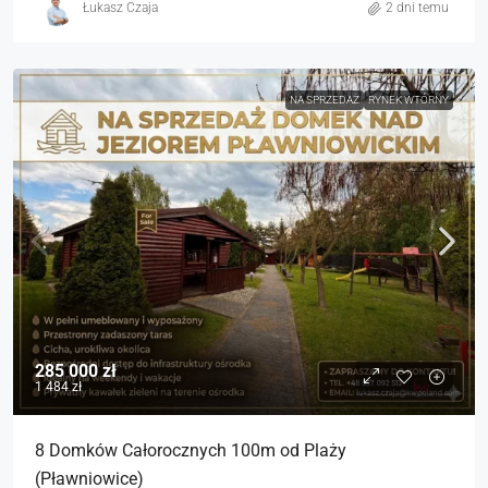
Łukasz Czaja
2 dni temu
NA SPRZEDAŻ
RYNEK WTÓRNY
285 000 zł
1 484 zł
8 Domków Całorocznych 100m od Plaży
(Pławniowice)