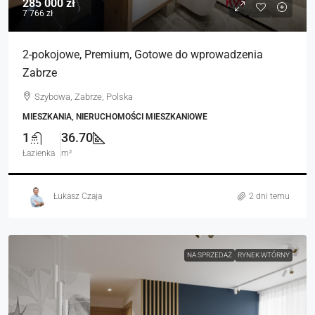
285 000 zł
7 766 zł
2-pokojowe, Premium, Gotowe do wprowadzenia
Zabrze
Szybowa, Zabrze, Polska
MIESZKANIA, NIERUCHOMOŚCI MIESZKANIOWE
1
36.70
Łazienka
m²
Łukasz Czaja
2 dni temu
NA SPRZEDAŻ
RYNEK WTÓRNY