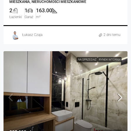
MIESZKANIA, NIERUCHOMOŚCI MIESZKANIOWE
2
1
163.00
Łazienki
Garaż
m²
Łukasz Czaja
2 dni temu
NA SPRZEDAŻ
RYNEK WTÓRNY