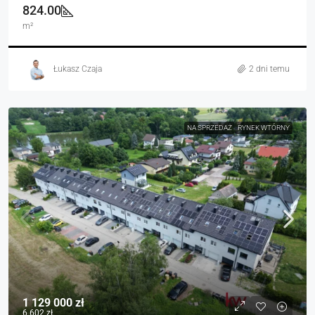
824.00
m²
Łukasz Czaja
2 dni temu
NA SPRZEDAŻ
RYNEK WTÓRNY
1 129 000 zł
6 602 zł