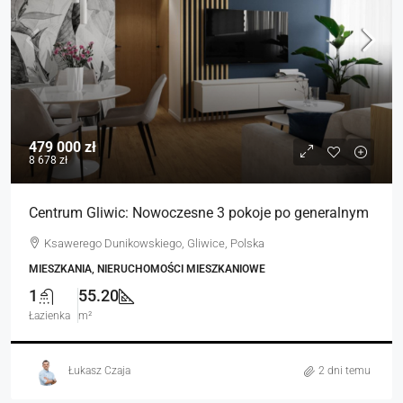
479 000 zł
8 678 zł
Centrum Gliwic: Nowoczesne 3 pokoje po generalnym
Ksawerego Dunikowskiego, Gliwice, Polska
MIESZKANIA, NIERUCHOMOŚCI MIESZKANIOWE
1
55.20
Łazienka
m²
Łukasz Czaja
2 dni temu