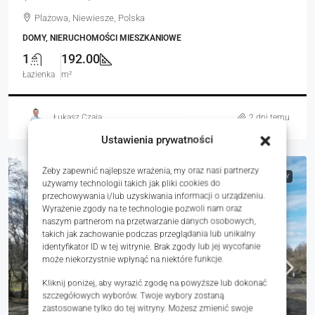
Plażowa, Niewiesze, Polska
DOMY, NIERUCHOMOŚCI MIESZKANIOWE
1
192.00
Łazienka
m²
Łukasz Czaja
2 dni temu
Ustawienia prywatności
Żeby zapewnić najlepsze wrażenia, my oraz nasi partnerzy
NA SPRZEDAŻ
RYNEK PIERWOTNY
używamy technologii takich jak pliki cookies do
przechowywania i/lub uzyskiwania informacji o urządzeniu.
Wyrażenie zgody na te technologie pozwoli nam oraz
naszym partnerom na przetwarzanie danych osobowych,
takich jak zachowanie podczas przeglądania lub unikalny
identyfikator ID w tej witrynie. Brak zgody lub jej wycofanie
może niekorzystnie wpłynąć na niektóre funkcje.
Kliknij poniżej, aby wyrazić zgodę na powyższe lub dokonać
szczegółowych wyborów. Twoje wybory zostaną
zastosowane tylko do tej witryny. Możesz zmienić swoje