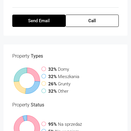
Send Email
Call
Property
Types
32%
Domy
32%
Mieszkania
26%
Grunty
32%
Other
Property
Status
95%
Na sprzedaż