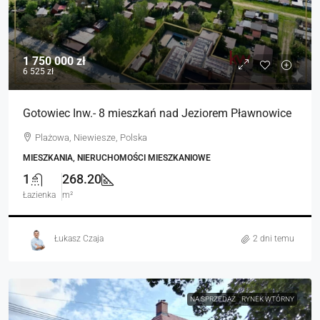
1 750 000 zł
6 525 zł
Gotowiec Inw.- 8 mieszkań nad Jeziorem Pławnowice
Plażowa, Niewiesze, Polska
MIESZKANIA, NIERUCHOMOŚCI MIESZKANIOWE
1
268.20
Łazienka
m²
Łukasz Czaja
2 dni temu
NA SPRZEDAŻ
RYNEK WTÓRNY