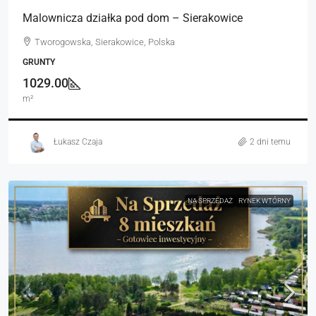
Malownicza działka pod dom – Sierakowice
Tworogowska, Sierakowice, Polska
GRUNTY
1029.00
m²
Łukasz Czaja
2 dni temu
NA SPRZEDAŻ
RYNEK WTÓRNY