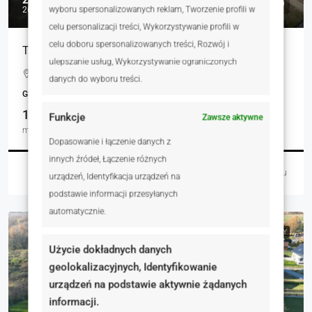
wyboru spersonalizowanych reklam, Tworzenie profili w
267 zł
celu personalizacji treści, Wykorzystywanie profili w
celu doboru spersonalizowanych treści, Rozwój i
Twój prywatny las 15 minut od Gliwic
ulepszanie usług, Wykorzystywanie ograniczonych
Tworogowska, Sierakowice, Polska
danych do wyboru treści.
GRUNTY
1029.00
Funkcje
Zawsze aktywne
m²
Dopasowanie i łączenie danych z
innych źródeł, Łączenie różnych
Łukasz Czaja
2 dni temu
urządzeń, Identyfikacja urządzeń na
podstawie informacji przesyłanych
automatycznie.
NA SPRZEDAŻ
RYNEK WTÓRNY
Użycie dokładnych danych
geolokalizacyjnych, Identyfikowanie
urządzeń na podstawie aktywnie żądanych
informacji.