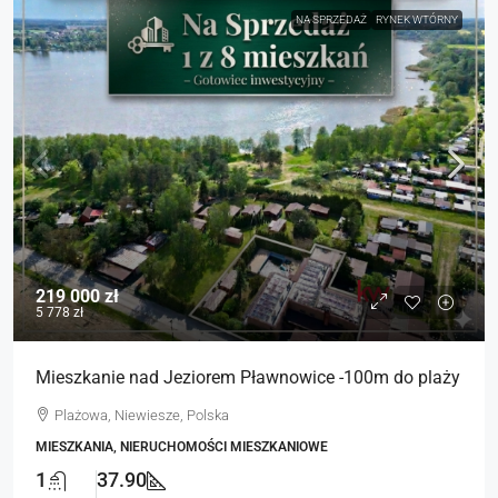
NA SPRZEDAŻ
RYNEK WTÓRNY
219 000 zł
5 778 zł
Mieszkanie nad Jeziorem Pławnowice -100m do plaży
Plażowa, Niewiesze, Polska
MIESZKANIA, NIERUCHOMOŚCI MIESZKANIOWE
1
37.90