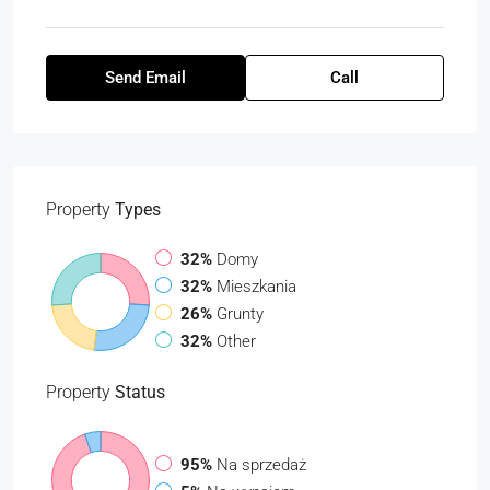
Send Email
Call
Property
Types
32%
Domy
32%
Mieszkania
26%
Grunty
32%
Other
Property
Status
95%
Na sprzedaż