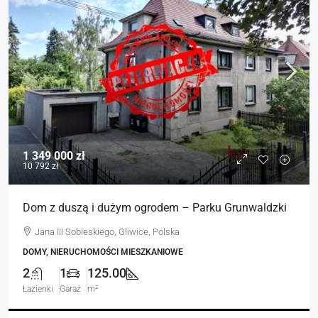
1 349 000 zł
10 792 zł
Dom z duszą i dużym ogrodem – Parku Grunwaldzki
Jana III Sobieskiego, Gliwice, Polska
DOMY, NIERUCHOMOŚCI MIESZKANIOWE
2
1
125.00
Łazienki
Garaż
m²