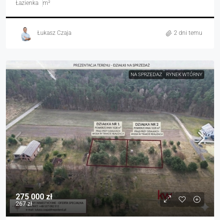
Łazienka
m²
Łukasz Czaja
2 dni temu
NA SPRZEDAŻ
RYNEK WTÓRNY
275 000 zł
267 zł