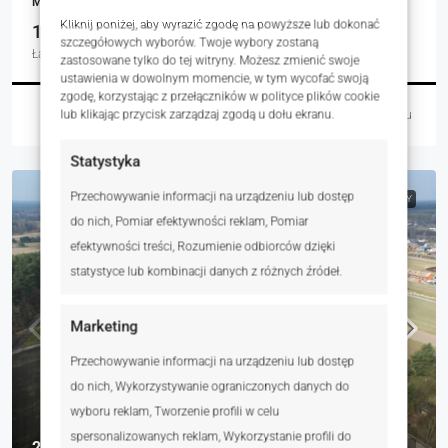
MIESZKANIA, NIERUCHOMOŚCI MIESZKANIOWE
Kliknij poniżej, aby wyrazić zgodę na powyższe lub dokonać
1
90.00
szczegółowych wyborów. Twoje wybory zostaną
Łazienka
m²
zastosowane tylko do tej witryny. Możesz zmienić swoje
ustawienia w dowolnym momencie, w tym wycofać swoją
zgodę, korzystając z przełączników w polityce plików cookie
lub klikając przycisk zarządzaj zgodą u dołu ekranu.
Łukasz Czaja
2 dni temu
Statystyka
Przechowywanie informacji na urządzeniu lub dostęp
NA SPRZEDAŻ
RYNEK WTÓRNY
do nich, Pomiar efektywności reklam, Pomiar
efektywności treści, Rozumienie odbiorców dzięki
statystyce lub kombinacji danych z różnych źródeł.
Marketing
Przechowywanie informacji na urządzeniu lub dostęp
do nich, Wykorzystywanie ograniczonych danych do
wyboru reklam, Tworzenie profili w celu
spersonalizowanych reklam, Wykorzystanie profili do
275 000 zł