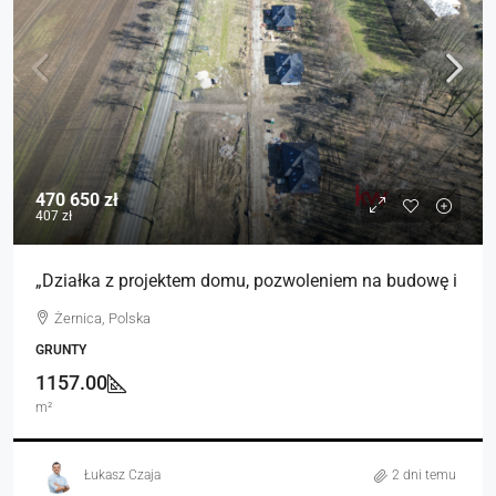
470 650 zł
407 zł
„Działka z projektem domu, pozwoleniem na budowę i
Żernica, Polska
GRUNTY
1157.00
m²
Łukasz Czaja
2 dni temu