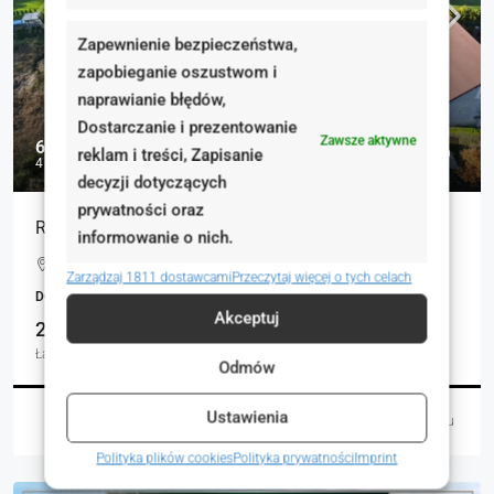
Zapewnienie bezpieczeństwa,
zapobieganie oszustwom i
naprawianie błędów,
Dostarczanie i prezentowanie
Zawsze aktywne
699 000 zł
reklam i treści, Zapisanie
4 369 zł
decyzji dotyczących
prywatności oraz
RUDNO: SOLIDNY DOM DLA DWÓCH RODZIN
informowanie o nich.
Rudno, Polska
Zarządzaj 1811 dostawcami
Przeczytaj więcej o tych celach
DOMY, NIERUCHOMOŚCI MIESZKANIOWE
Akceptuj
2
160.00
Łazienki
m²
Odmów
Ustawienia
Łukasz Czaja
2 dni temu
Polityka plików cookies
Polityka prywatności
Imprint