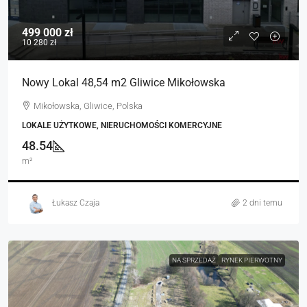
499 000 zł
10 280 zł
Nowy Lokal 48,54 m2 Gliwice Mikołowska
Mikołowska, Gliwice, Polska
LOKALE UŻYTKOWE, NIERUCHOMOŚCI KOMERCYJNE
48.54
m²
Łukasz Czaja
2 dni temu
NA SPRZEDAŻ
RYNEK PIERWOTNY