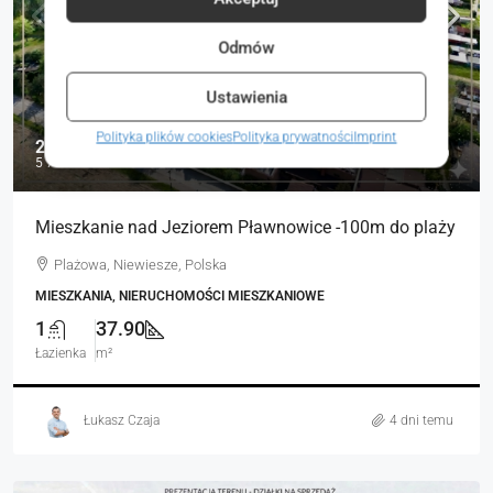
Odmów
Ustawienia
Polityka plików cookies
Polityka prywatności
Imprint
219 000 zł
5 778 zł
Mieszkanie nad Jeziorem Pławnowice -100m do plaży
Plażowa, Niewiesze, Polska
MIESZKANIA, NIERUCHOMOŚCI MIESZKANIOWE
1
37.90
Łazienka
m²
Łukasz Czaja
4 dni temu