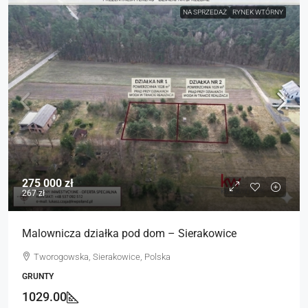
NA SPRZEDAŻ
RYNEK WTÓRNY
275 000 zł
267 zł
Malownicza działka pod dom – Sierakowice
Tworogowska, Sierakowice, Polska
GRUNTY
1029.00