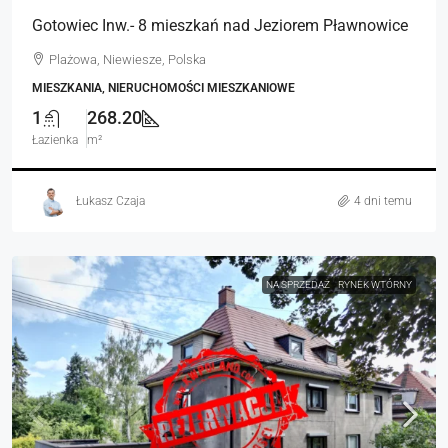
Gotowiec Inw.- 8 mieszkań nad Jeziorem Pławnowice
Plażowa, Niewiesze, Polska
MIESZKANIA, NIERUCHOMOŚCI MIESZKANIOWE
1
268.20
Łazienka
m²
Łukasz Czaja
4 dni temu
NA SPRZEDAŻ
RYNEK WTÓRNY