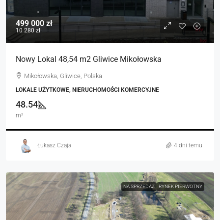
499 000 zł
10 280 zł
Nowy Lokal 48,54 m2 Gliwice Mikołowska
Mikołowska, Gliwice, Polska
LOKALE UŻYTKOWE, NIERUCHOMOŚCI KOMERCYJNE
48.54
m²
Łukasz Czaja
4 dni temu
NA SPRZEDAŻ
RYNEK PIERWOTNY