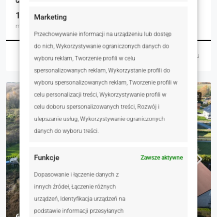
GRUNTY
1029.00
Marketing
m²
Przechowywanie informacji na urządzeniu lub dostęp
do nich, Wykorzystywanie ograniczonych danych do
Łukasz Czaja
4 dni temu
wyboru reklam, Tworzenie profili w celu
spersonalizowanych reklam, Wykorzystanie profili do
wyboru spersonalizowanych reklam, Tworzenie profili w
celu personalizacji treści, Wykorzystywanie profili w
NA SPRZEDAŻ
RYNEK WTÓRNY
celu doboru spersonalizowanych treści, Rozwój i
ulepszanie usług, Wykorzystywanie ograniczonych
danych do wyboru treści.
Funkcje
Zawsze aktywne
Dopasowanie i łączenie danych z
innych źródeł, Łączenie różnych
urządzeń, Identyfikacja urządzeń na
podstawie informacji przesyłanych
699 000 zł