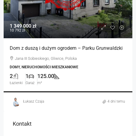
1 349 000 zł
10 792 zł
Dom z duszą i dużym ogrodem – Parku Grunwaldzki
Jana III Sobieskiego, Gliwice, Polska
DOMY, NIERUCHOMOŚCI MIESZKANIOWE
2
1
125.00
Łazienki
Garaż
m²
Łukasz Czaja
4 dni temu
Kontakt