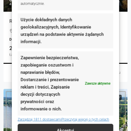
automatycznie.
4 369 zł
Użycie dokładnych danych
RUDNO: SOLIDNY DOM DLA DWÓCH RODZIN
geolokalizacyjnych, Identyfikowanie
Rudno, Polska
urządzeń na podstawie aktywnie żądanych
DOMY, NIERUCHOMOŚCI MIESZKANIOWE
informacji.
2
160.00
Łazienki
m²
Zapewnienie bezpieczeństwa,
zapobieganie oszustwom i
naprawianie błędów,
Łukasz Czaja
4 dni temu
Dostarczanie i prezentowanie
Zawsze aktywne
reklam i treści, Zapisanie
decyzji dotyczących
NA SPRZEDAŻ
RYNEK WTÓRNY
prywatności oraz
informowanie o nich.
Zarządzaj 1811 dostawcami
Przeczytaj więcej o tych celach
Akceptuj