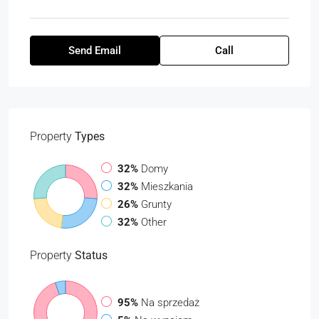
Send Email
Call
Property
Types
32%
Domy
32%
Mieszkania
26%
Grunty
32%
Other
Property
Status
95%
Na sprzedaż