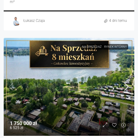
m²
Łukasz Czaja
4 dni temu
NA SPRZEDAŻ
RYNEK WTÓRNY
1 750 000 zł
6 525 zł