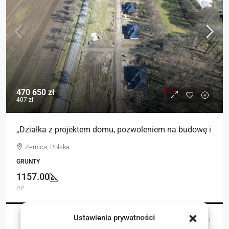
470 650 zł
407 zł
„Działka z projektem domu, pozwoleniem na budowę i
Żernica, Polska
GRUNTY
1157.00
m²
Ustawienia prywatności
Łukasz Czaja
4 dni temu