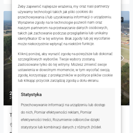
Żeby zapewnić najlepsze wrażenia, my oraz nasi partnerzy
używamy technologii takich jak pliki cookies do
przechowywania i/lub uzyskiwania informacji o urządzeniu.
NA SPRZEDAŻ
RYNEK WTÓRNY
Wyrażenie zgody na te technologie pozwoli nam oraz
naszym partnerom na przetwarzanie danych osobowych,
takich jak zachowanie podczas przeglądania lub unikalny
identyfikator ID w tej witrynie. Brak zgody lub jej wycofanie
może niekorzystnie wpłynąć na niektóre funkcje.
Kliknij poniżej, aby wyrazić zgodę na powyższe lub dokonać
szczegółowych wyborów. Twoje wybory zostaną
zastosowane tylko do tej witryny. Możesz zmienić swoje
ustawienia w dowolnym momencie, w tym wycofać swoją
zgodę, korzystając z przełączników w polityce plików cookie
lub klikając przycisk zarządzaj zgodą u dołu ekranu.
275 000 zł
Statystyka
267 zł
Przechowywanie informacji na urządzeniu lub dostęp
do nich, Pomiar efektywności reklam, Pomiar
Twój prywatny las 15 minut od Gliwic
efektywności treści, Rozumienie odbiorców dzięki
Tworogowska, Sierakowice, Polska
statystyce lub kombinacji danych z różnych źródeł.