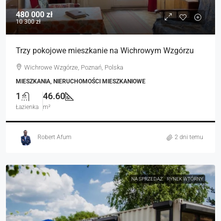
480 000 zł
10 300 zł
Trzy pokojowe mieszkanie na Wichrowym Wzgórzu
Wichrowe Wzgórze, Poznań, Polska
MIESZKANIA, NIERUCHOMOŚCI MIESZKANIOWE
1
46.60
Łazienka
m²
Robert Afum
2 dni temu
NA SPRZEDAŻ
RYNEK WTÓRNY