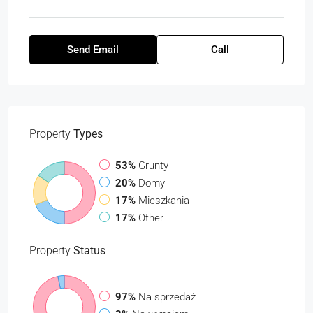
Send Email
Call
Property
Types
53%
Grunty
20%
Domy
17%
Mieszkania
17%
Other
Property
Status
97%
Na sprzedaż