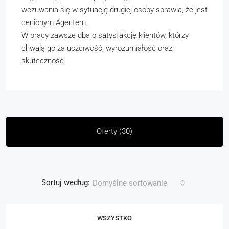
wczuwania się w sytuację drugiej osoby sprawia, że jest
cenionym Agentem.
W pracy zawsze dba o satysfakcję klientów, którzy
chwalą go za uczciwość, wyrozumiałość oraz
skuteczność.
Oferty (30)
Sortuj według:
Domyślne sortowanie
WSZYSTKO