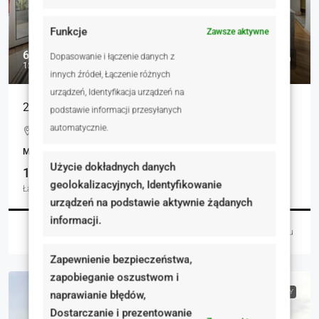
Funkcje
Zawsze aktywne
649 000 zł
Dopasowanie i łączenie danych z
12 553 zł
innych źródeł, Łączenie różnych
urządzeń, Identyfikacja urządzeń na
2 pokoje Ogród Garaż Gotowe do zamieszkania
podstawie informacji przesyłanych
automatycznie.
Podgrzybkowa, Złotniki, Polska
MIESZKANIA, NIERUCHOMOŚCI MIESZKANIOWE
Użycie dokładnych danych
1
1
51.70
geolokalizacyjnych, Identyfikowanie
Łazienka
Garaż
m²
urządzeń na podstawie aktywnie żądanych
informacji.
Robert Afum
2 dni temu
Zapewnienie bezpieczeństwa,
zapobieganie oszustwom i
NA WYNAJEM
RYNEK PIERWOTNY
naprawianie błędów,
Dostarczanie i prezentowanie