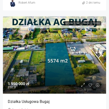
Robert Afum
2 dni temu
NA SPRZEDAŻ
RYNEK WTÓRNY
1 950 000 zł
350 zł
Działka Usługowa Bugaj