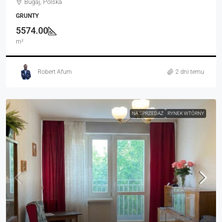
Bugaj, Polska
GRUNTY
5574.00
m²
Robert Afum
2 dni temu
NA SPRZEDAŻ
RYNEK WTÓRNY