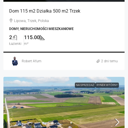
Dom 115 m2 Działka 500 m2 Trzek
Lipowa, Trzek, Polska
DOMY, NIERUCHOMOŚCI MIESZKANIOWE
2
115.00
Łazienki
m²
Robert Afum
2 dni temu
NA SPRZEDAŻ
RYNEK WTÓRNY