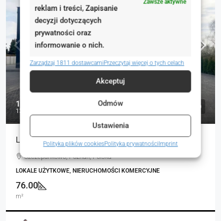
Zawsze aktywne
reklam i treści, Zapisanie
decyzji dotyczących
prywatności oraz
informowanie o nich.
Zarządzaj 1811 dostawcami
Przeczytaj więcej o tych celach
Akceptuj
Odmów
10 000 zł
132 zł
Ustawienia
Lokale usługowy na wynajem
Polityka plików cookies
Polityka prywatności
Imprint
Szczepankowo, Poznań, Polska
LOKALE UŻYTKOWE, NIERUCHOMOŚCI KOMERCYJNE
76.00
m²