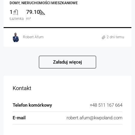
DOMY, NIERUCHOMOŚCI MIESZKANIOWE
1
79.10
Łazienka
m²
Robert Afum
2 dni temu
Załaduj więcej
Kontakt
Telefon komórkowy
+48 511 167 664
E-mail
robert.afum@kwpoland.com