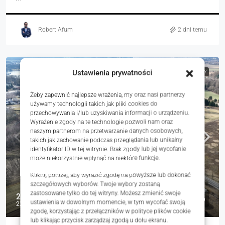
Robert Afum
2 dni temu
Ustawienia prywatności
NA SPRZEDAŻ
RYNEK WTÓRNY
Żeby zapewnić najlepsze wrażenia, my oraz nasi partnerzy
używamy technologii takich jak pliki cookies do
przechowywania i/lub uzyskiwania informacji o urządzeniu.
Wyrażenie zgody na te technologie pozwoli nam oraz
naszym partnerom na przetwarzanie danych osobowych,
takich jak zachowanie podczas przeglądania lub unikalny
identyfikator ID w tej witrynie. Brak zgody lub jej wycofanie
może niekorzystnie wpłynąć na niektóre funkcje.
Kliknij poniżej, aby wyrazić zgodę na powyższe lub dokonać
szczegółowych wyborów. Twoje wybory zostaną
zastosowane tylko do tej witryny. Możesz zmienić swoje
250 000 zł
ustawienia w dowolnym momencie, w tym wycofać swoją
235 zł
zgodę, korzystając z przełączników w polityce plików cookie
lub klikając przycisk zarządzaj zgodą u dołu ekranu.