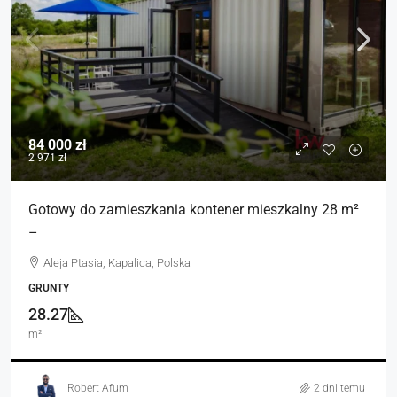
84 000 zł
2 971 zł
Gotowy do zamieszkania kontener mieszkalny 28 m²
–
Aleja Ptasia, Kapalica, Polska
GRUNTY
28.27
m²
Robert Afum
2 dni temu