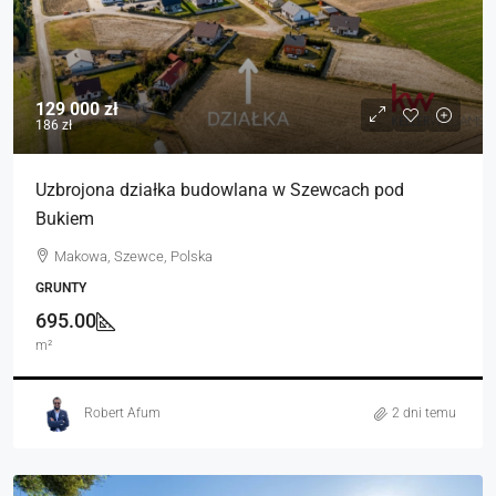
129 000 zł
186 zł
Uzbrojona działka budowlana w Szewcach pod
Bukiem
Makowa, Szewce, Polska
GRUNTY
695.00
m²
Robert Afum
2 dni temu