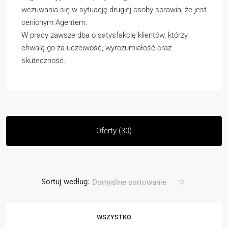
wczuwania się w sytuację drugiej osoby sprawia, że jest
cenionym Agentem.
W pracy zawsze dba o satysfakcję klientów, którzy
chwalą go za uczciwość, wyrozumiałość oraz
skuteczność.
Oferty (30)
Sortuj według:
Domyślne sortowanie
WSZYSTKO