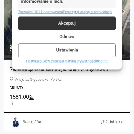
informowanie o nich.
Zarządzaj 1811 dostawcami
Przeczytaj więcej o tych celach
Akceptuj
Odmów
316 000 zł
Ustawienia
200 zł
Polityka plików cookies
Polityka prywatności
Imprint
Rezerwacja Działka nad jeziorem w Stęszewku
Wiejska, Stęszewko, Polska
GRUNTY
1581.00
m²
Robert Afum
2 dni temu