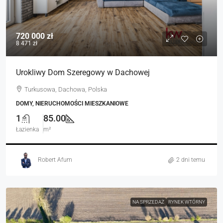
720 000 zł
8 471 zł
Urokliwy Dom Szeregowy w Dachowej
Turkusowa, Dachowa, Polska
DOMY, NIERUCHOMOŚCI MIESZKANIOWE
1
85.00
Łazienka
m²
Robert Afum
2 dni temu
NA SPRZEDAŻ
RYNEK WTÓRNY