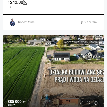
1242.00
m²
Robert Afum
2 dni temu
NA SPRZEDAŻ
RYNEK WTÓRNY
385 000 zł
400 zł