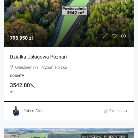
796 950 zł
Działka Usługowa Poznań
Gnieźnieńska, Poznań, Polska
GRUNTY
3542.00
m²
Robert Afum
2 dni temu
NA SPRZEDAŻ
RYNEK WTÓRNY