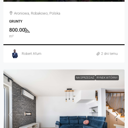
Aroniowa, Robakowo, Polska
GRUNTY
800.00
m²
Robert Afum
2 dni temu
NA SPRZEDAŻ
RYNEK WTÓRNY