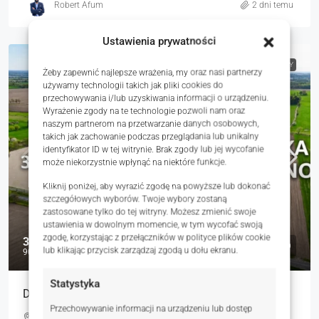
Robert Afum
2 dni temu
Ustawienia prywatności
NA SPRZEDAŻ
RYNEK WTÓRNY
Żeby zapewnić najlepsze wrażenia, my oraz nasi partnerzy
używamy technologii takich jak pliki cookies do
przechowywania i/lub uzyskiwania informacji o urządzeniu.
Wyrażenie zgody na te technologie pozwoli nam oraz
naszym partnerom na przetwarzanie danych osobowych,
takich jak zachowanie podczas przeglądania lub unikalny
identyfikator ID w tej witrynie. Brak zgody lub jej wycofanie
może niekorzystnie wpłynąć na niektóre funkcje.
Kliknij poniżej, aby wyrazić zgodę na powyższe lub dokonać
szczegółowych wyborów. Twoje wybory zostaną
zastosowane tylko do tej witryny. Możesz zmienić swoje
ustawienia w dowolnym momencie, w tym wycofać swoją
zgodę, korzystając z przełączników w polityce plików cookie
3 425 000 zł
lub klikając przycisk zarządzaj zgodą u dołu ekranu.
90 zł
Statystyka
Działka Usługowa Na Sprzedaż
Przechowywanie informacji na urządzeniu lub dostęp
Trojanowo, Polska