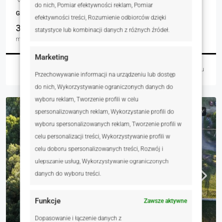
do nich, Pomiar efektywności reklam, Pomiar
GRUNTY
efektywności treści, Rozumienie odbiorców dzięki
38051.00
statystyce lub kombinacji danych z różnych źródeł.
m²
Marketing
Robert Afum
2 dni temu
Przechowywanie informacji na urządzeniu lub dostęp
do nich, Wykorzystywanie ograniczonych danych do
wyboru reklam, Tworzenie profili w celu
spersonalizowanych reklam, Wykorzystanie profili do
NA SPRZEDAŻ
RYNEK WTÓRNY
wyboru spersonalizowanych reklam, Tworzenie profili w
celu personalizacji treści, Wykorzystywanie profili w
celu doboru spersonalizowanych treści, Rozwój i
ulepszanie usług, Wykorzystywanie ograniczonych
danych do wyboru treści.
Funkcje
Zawsze aktywne
Dopasowanie i łączenie danych z