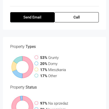
Send Email
Call
Property
Types
53%
Grunty
20%
Domy
17%
Mieszkania
17%
Other
Property
Status
97%
Na sprzedaż