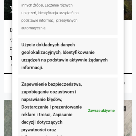
innych źródeł, Łączenie różnych
1 032 300 zł
900 zł
urządzeń, Identyfikacja urządzeń na
podstawie informacji przesyłanych
automatycznie.
Działka Naramowice Potok Różany
Bożydara, Poznań, Polska
Użycie dokładnych danych
GRUNTY
geolokalizacyjnych, Identyfikowanie
1147.00
urządzeń na podstawie aktywnie żądanych
m²
informacji.
Robert Afum
2 dni temu
Zapewnienie bezpieczeństwa,
zapobieganie oszustwom i
naprawianie błędów,
Dostarczanie i prezentowanie
NA SPRZEDAŻ
RYNEK WTÓRNY
Zawsze aktywne
reklam i treści, Zapisanie
decyzji dotyczących
prywatności oraz