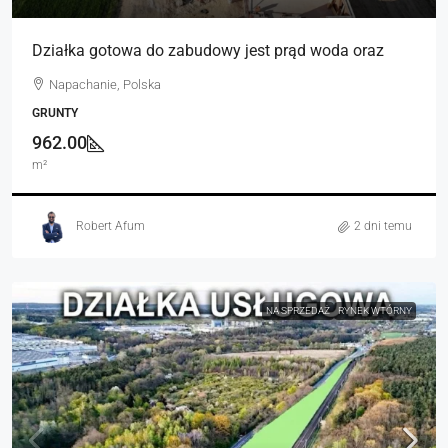
Działka gotowa do zabudowy jest prąd woda oraz
Napachanie, Polska
GRUNTY
962.00
m²
Robert Afum
2 dni temu
NA SPRZEDAŻ
RYNEK WTÓRNY