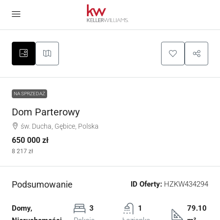
NA SPRZEDAŻ
Dom Parterowy
św. Ducha, Gębice, Polska
650 000 zł
8 217 zł
Podsumowanie
ID Oferty:
HZKW434294
Domy,
3
1
79.10