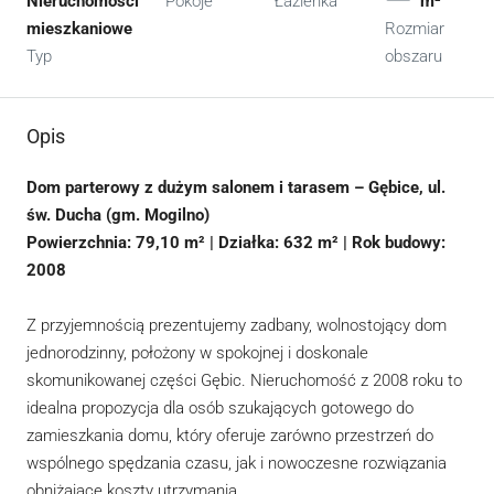
Nieruchomości
Pokoje
Łazienka
m²
mieszkaniowe
Rozmiar
Typ
obszaru
Opis
Dom parterowy z dużym salonem i tarasem – Gębice, ul.
św. Ducha (gm. Mogilno)
Powierzchnia: 79,10 m² | Działka: 632 m² | Rok budowy:
2008
Z przyjemnością prezentujemy zadbany, wolnostojący dom
jednorodzinny, położony w spokojnej i doskonale
skomunikowanej części Gębic. Nieruchomość z 2008 roku to
idealna propozycja dla osób szukających gotowego do
zamieszkania domu, który oferuje zarówno przestrzeń do
wspólnego spędzania czasu, jak i nowoczesne rozwiązania
obniżające koszty utrzymania.