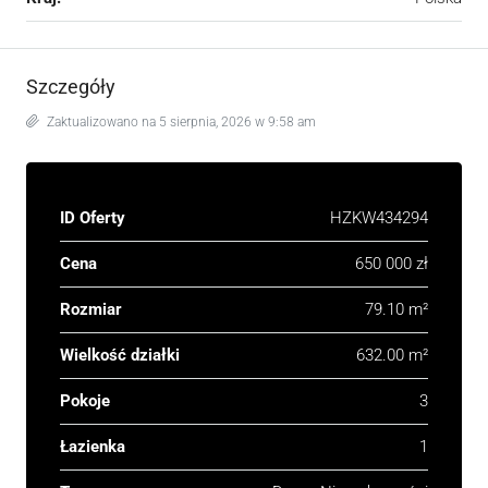
Szczegóły
Zaktualizowano na 5 sierpnia, 2026 w 9:58 am
ID Oferty
HZKW434294
Cena
650 000 zł
Rozmiar
79.10 m²
Wielkość działki
632.00 m²
Pokoje
3
Łazienka
1