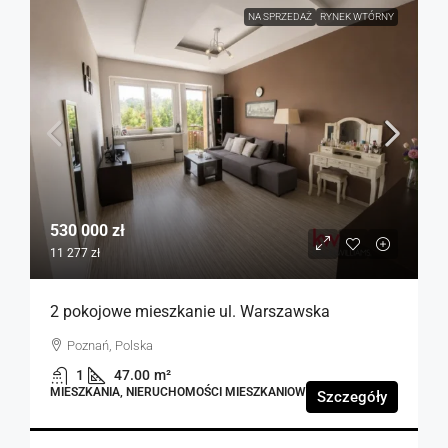
NA SPRZEDAŻ
RYNEK WTÓRNY
530 000 zł
11 277 zł
2 pokojowe mieszkanie ul. Warszawska
Poznań, Polska
1
47.00
m²
MIESZKANIA, NIERUCHOMOŚCI MIESZKANIOWE
Szczegóły