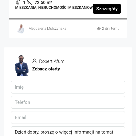
1
72.50
m²
MIESZKANIA, NIERUCHOMOŚCI MIESZKANIOWE
Szczegóły
Magdalena Mulczyńska
2 dni temu
Robert Afum
Zobacz oferty