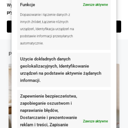
Funkcje
Wysyłając ten formularz zgadzam się z
polityką
Zawsze aktywne
prywatności
Dopasowanie i łączenie danych z
innych źródeł, Łączenie różnych
Wyślij zapytanie
urządzeń, Identyfikacja urządzeń na
podstawie informacji przesyłanych
automatycznie.
Podobne oferty
Użycie dokładnych danych
geolokalizacyjnych, Identyfikowanie
NA SPRZEDAŻ
RYNEK WTÓRNY
urządzeń na podstawie aktywnie żądanych
informacji.
Zapewnienie bezpieczeństwa,
zapobieganie oszustwom i
naprawianie błędów,
Dostarczanie i prezentowanie
Zawsze aktywne
reklam i treści, Zapisanie