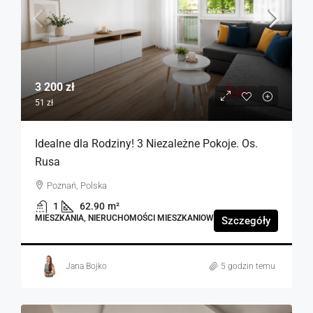
3 200 zł
51 zł
Idealne dla Rodziny! 3 Niezależne Pokoje. Os.
Rusa
Poznań, Polska
1
62.90
m²
MIESZKANIA, NIERUCHOMOŚCI MIESZKANIOWE
Szczegóły
Jana Bojko
5 godzin temu