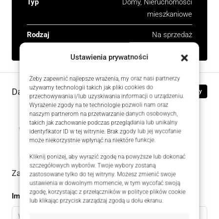
Typ
Domy, Nieruchomości
mieszkaniowe
Rodzaj
Na sprzedaż
Ustawienia prywatności
Żeby zapewnić najlepsze wrażenia, my oraz nasi partnerzy
używamy technologii takich jak pliki cookies do
Dane kontaktowe
Zobacz oferty
przechowywania i/lub uzyskiwania informacji o urządzeniu.
Wyrażenie zgody na te technologie pozwoli nam oraz
naszym partnerom na przetwarzanie danych osobowych,
Robert Afum
takich jak zachowanie podczas przeglądania lub unikalny
identyfikator ID w tej witrynie. Brak zgody lub jej wycofanie
+48 511 167 664
może niekorzystnie wpłynąć na niektóre funkcje.
Kliknij poniżej, aby wyrazić zgodę na powyższe lub dokonać
szczegółowych wyborów. Twoje wybory zostaną
Zadaj pytanie do oferty
zastosowane tylko do tej witryny. Możesz zmienić swoje
ustawienia w dowolnym momencie, w tym wycofać swoją
zgodę, korzystając z przełączników w polityce plików cookie
Imię
lub klikając przycisk zarządzaj zgodą u dołu ekranu.