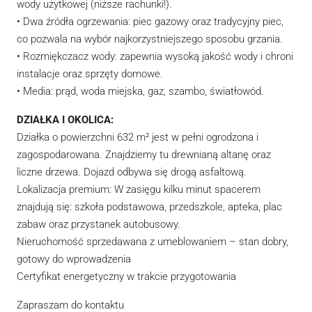
wody użytkowej (niższe rachunki!).
• Dwa źródła ogrzewania: piec gazowy oraz tradycyjny piec,
co pozwala na wybór najkorzystniejszego sposobu grzania.
• Rozmiękczacz wody: zapewnia wysoką jakość wody i chroni
instalacje oraz sprzęty domowe.
• Media: prąd, woda miejska, gaz, szambo, światłowód.
DZIAŁKA I OKOLICA:
Działka o powierzchni 632 m² jest w pełni ogrodzona i
zagospodarowana. Znajdziemy tu drewnianą altanę oraz
liczne drzewa. Dojazd odbywa się drogą asfaltową.
Lokalizacja premium: W zasięgu kilku minut spacerem
znajdują się: szkoła podstawowa, przedszkole, apteka, plac
zabaw oraz przystanek autobusowy.
Nieruchomość sprzedawana z umeblowaniem – stan dobry,
gotowy do wprowadzenia
Certyfikat energetyczny w trakcie przygotowania
Zapraszam do kontaktu