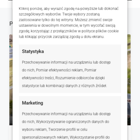
Kliknij poniżej, aby wyrazić zgodę na powyższe lub dokonać
szczegółowych wyborów. Twoje wybory zostaną
zastosowane tylko do tej witryny. Możesz zmienić swoje
Podobne oferty
ustawienia w dowolnym momencie, w tym wycofać swoją
zgodę, korzystając z przełączników w polityce plików cookie
lub klikając przycisk zarządzaj zgodą u dołu ekranu.
NA SPRZEDAŻ
RYNEK WTÓRNY
Statystyka
Przechowywanie informacji na urządzeniu lub dostęp
do nich, Pomiar efektywności reklam, Pomiar
efektywności treści, Rozumienie odbiorców dzięki
statystyce lub kombinacji danych z różnych źródeł.
Marketing
419 000 zł
Przechowywanie informacji na urządzeniu lub dostęp
314 zł
do nich, Wykorzystywanie ograniczonych danych do
wyboru reklam, Tworzenie profili w celu
Działka gotowa do zabudowy Dopiewo
spersonalizowanych reklam, Wykorzystanie profili do