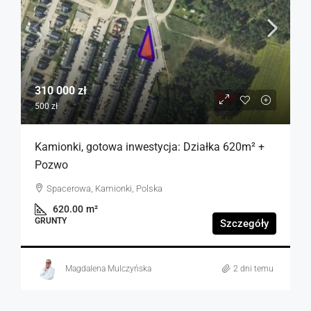
310 000 zł
500 zł
Kamionki, gotowa inwestycja: Działka 620m² +
Pozwo
Spacerowa, Kamionki, Polska
620.00
m²
GRUNTY
Szczegóły
Magdalena Mulczyńska
2 dni temu