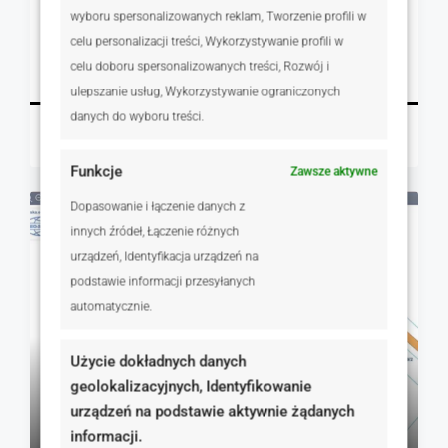
wyboru spersonalizowanych reklam, Tworzenie profili w
Wiśniowa, Dopiewo, Polska
celu personalizacji treści, Wykorzystywanie profili w
1335.00
m²
GRUNTY
celu doboru spersonalizowanych treści, Rozwój i
Szczegóły
ulepszanie usług, Wykorzystywanie ograniczonych
danych do wyboru treści.
Robert Afum
20 godzin temu
Funkcje
Zawsze aktywne
Dopasowanie i łączenie danych z
NA SPRZEDAŻ
RYNEK WTÓRNY
innych źródeł, Łączenie różnych
urządzeń, Identyfikacja urządzeń na
podstawie informacji przesyłanych
automatycznie.
Użycie dokładnych danych
geolokalizacyjnych, Identyfikowanie
urządzeń na podstawie aktywnie żądanych
139 500 zł
informacji.