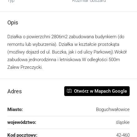
Typ
Rozmiar obszaru
Opis
Działka o powierzchni 2806m2 zabudowana budynkiem (do
remontu lub wyburzenia). Działka w kształcie prostokąta
(możliwy dojazd od ul. Buczka, jak i od ulicy Parkowej).Wokół
zabudowa jednorodzinna i letniskowa.W odległości 500m
Zalew Przeczycki.
Adres
Otwórz w Mapach Google
Miasto:
Boguchwałowice
województwo:
śląskie
Kod pocztowy:
42-460