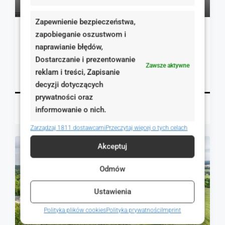
90 zł
Zapewnienie bezpieczeństwa,
Działka z warunkami zabudowy Tychnowy.
zapobieganie oszustwom i
naprawianie błędów,
Tychnowy, Polska
Dostarczanie i prezentowanie
1550.00
m²
Zawsze aktywne
reklam i treści, Zapisanie
GRUNTY
Szczegóły
decyzji dotyczących
prywatności oraz
Magdalena Burnicka-Zielińska
24 godziny temu
informowanie o nich.
Zarządzaj 1811 dostawcami
Przeczytaj więcej o tych celach
Akceptuj
NA SPRZEDAŻ
RYNEK WTÓRNY
Odmów
Ustawienia
Polityka plików cookies
Polityka prywatności
Imprint