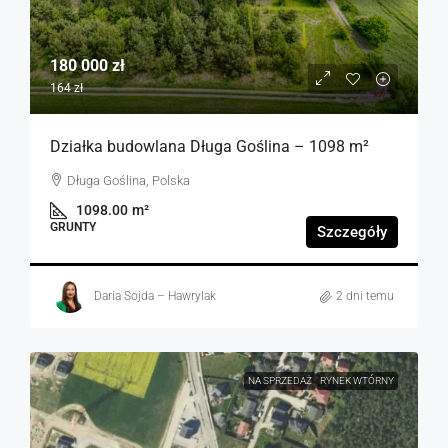
180 000 zł
164 zł
Działka budowlana Długa Goślina – 1098 m²
Długa Goślina, Polska
1098.00
m²
GRUNTY
Szczegóły
Daria Sojda – Hawrylak
2 dni temu
NA SPRZEDAŻ
RYNEK WTÓRNY