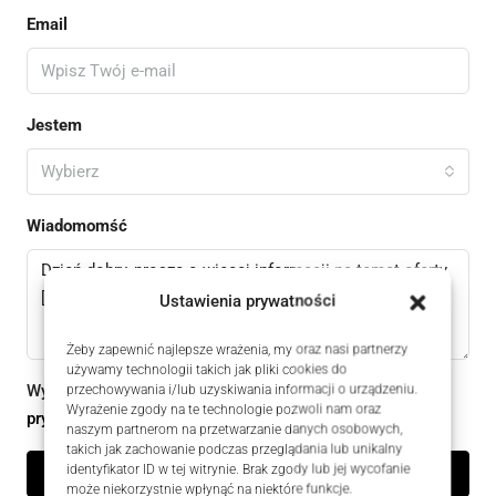
Email
Jestem
Wybierz
Wiadomomść
Ustawienia prywatności
Żeby zapewnić najlepsze wrażenia, my oraz nasi partnerzy
używamy technologii takich jak pliki cookies do
Wysyłając ten formularz zgadzam się z
przechowywania i/lub uzyskiwania informacji o urządzeniu.
polityką
Wyrażenie zgody na te technologie pozwoli nam oraz
prywatności
naszym partnerom na przetwarzanie danych osobowych,
takich jak zachowanie podczas przeglądania lub unikalny
identyfikator ID w tej witrynie. Brak zgody lub jej wycofanie
Wyślij zapytanie
może niekorzystnie wpłynąć na niektóre funkcje.