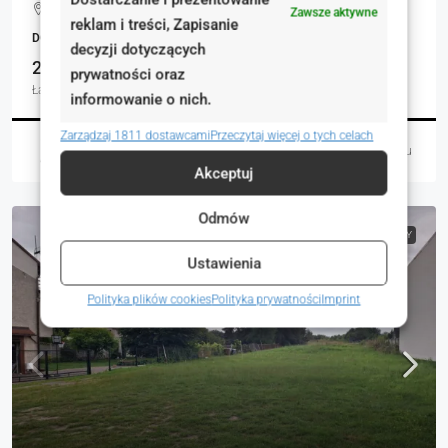
Sokołów, Boguchwałowice, Polska
Zawsze aktywne
reklam i treści, Zapisanie
DOMY, NIERUCHOMOŚCI MIESZKANIOWE
decyzji dotyczących
2
180.00
prywatności oraz
Łazienki
m²
informowanie o nich.
Zarządzaj 1811 dostawcami
Przeczytaj więcej o tych celach
Marzena Bartnikowska
3 dni temu
Akceptuj
Odmów
NA SPRZEDAŻ
RYNEK WTÓRNY
Ustawienia
Polityka plików cookies
Polityka prywatności
Imprint