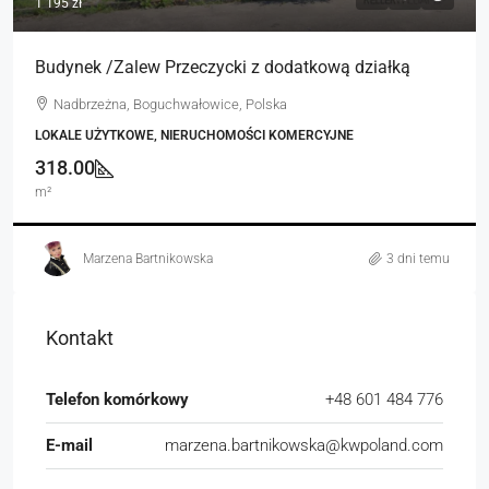
1 195 zł
Budynek /Zalew Przeczycki z dodatkową działką
Nadbrzeżna, Boguchwałowice, Polska
LOKALE UŻYTKOWE, NIERUCHOMOŚCI KOMERCYJNE
318.00
m²
Marzena Bartnikowska
3 dni temu
Kontakt
Telefon komórkowy
+48 601 484 776
E-mail
marzena.bartnikowska@kwpoland.com