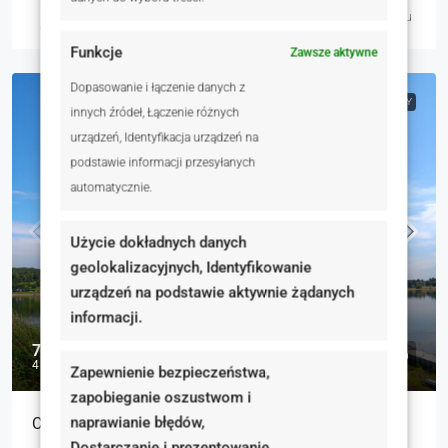
Marzena Bartnikowska
3 dni temu
Funkcje
Zawsze aktywne
Dopasowanie i łączenie danych z
NA SPRZEDAŻ
RYNEK WTÓRNY
innych źródeł, Łączenie różnych
urządzeń, Identyfikacja urządzeń na
podstawie informacji przesyłanych
automatycznie.
Użycie dokładnych danych
geolokalizacyjnych, Identyfikowanie
urządzeń na podstawie aktywnie żądanych
informacji.
720 000 zł
4 000 zł
Zapewnienie bezpieczeństwa,
zapobieganie oszustwom i
naprawianie błędów,
Cały rok na wakacjach, Mazury na Śląsku
Dostarczanie i prezentowanie