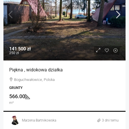
141 500 zł
250 zł
Piękna , widokowa działka
Boguchwałowice, Polska
GRUNTY
566.00
m²
Marzena Bartnikowska
3 dni temu