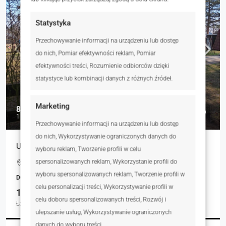
Statystyka
Przechowywanie informacji na urządzeniu lub dostęp
do nich, Pomiar efektywności reklam, Pomiar
efektywności treści, Rozumienie odbiorców dzięki
statystyce lub kombinacji danych z różnych źródeł.
Marketing
80 000 zł
1 778 zł
Przechowywanie informacji na urządzeniu lub dostęp
do nich, Wykorzystywanie ograniczonych danych do
Udział w campingu i działce w SUPER CENIE
wyboru reklam, Tworzenie profili w celu
spersonalizowanych reklam, Wykorzystanie profili do
Sokołów, Boguchwałowice, Polska
wyboru spersonalizowanych reklam, Tworzenie profili w
DOMY, NIERUCHOMOŚCI MIESZKANIOWE
celu personalizacji treści, Wykorzystywanie profili w
1
45.00
celu doboru spersonalizowanych treści, Rozwój i
Łazienka
m²
ulepszanie usług, Wykorzystywanie ograniczonych
danych do wyboru treści.