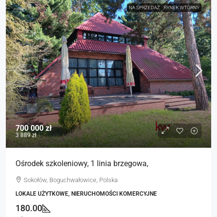
NA SPRZEDAŻ
RYNEK WTÓRNY
700 000 zł
3 889 zł
Ośrodek szkoleniowy, 1 linia brzegowa,
Sokołów, Boguchwałowice, Polska
LOKALE UŻYTKOWE, NIERUCHOMOŚCI KOMERCYJNE
180.00