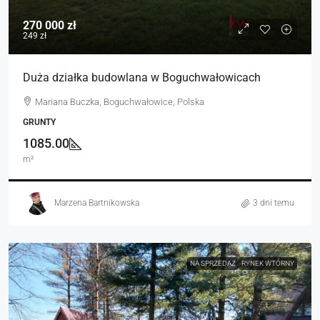
270 000 zł
249 zł
Duża działka budowlana w Boguchwałowicach
Mariana Buczka, Boguchwałowice, Polska
GRUNTY
1085.00
m²
Marzena Bartnikowska
3 dni temu
NA SPRZEDAŻ
RYNEK WTÓRNY