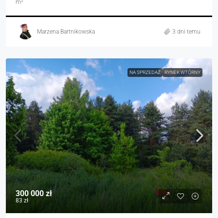
m²
Marzena Bartnikowska
3 dni temu
NA SPRZEDAŻ
RYNEK WTÓRNY
300 000 zł
83 zł