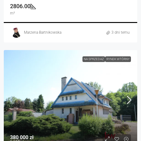
2806.00
m²
Marzena Bartnikowska
3 dni temu
NA SPRZEDAŻ
RYNEK WTÓRNY
380 000 zł