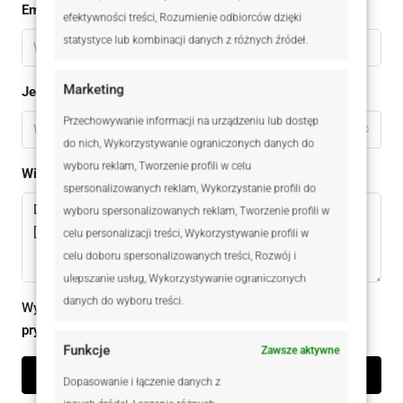
Email
efektywności treści, Rozumienie odbiorców dzięki
statystyce lub kombinacji danych z różnych źródeł.
Marketing
Jestem
Przechowywanie informacji na urządzeniu lub dostęp
Wybierz
do nich, Wykorzystywanie ograniczonych danych do
wyboru reklam, Tworzenie profili w celu
Wiadomomść
spersonalizowanych reklam, Wykorzystanie profili do
wyboru spersonalizowanych reklam, Tworzenie profili w
celu personalizacji treści, Wykorzystywanie profili w
celu doboru spersonalizowanych treści, Rozwój i
ulepszanie usług, Wykorzystywanie ograniczonych
danych do wyboru treści.
Wysyłając ten formularz zgadzam się z
polityką
prywatności
Funkcje
Zawsze aktywne
Wyślij zapytanie
Dopasowanie i łączenie danych z