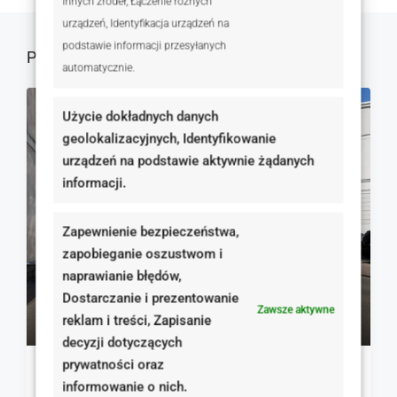
innych źródeł, Łączenie różnych
urządzeń, Identyfikacja urządzeń na
podstawie informacji przesyłanych
Podobne oferty
automatycznie.
NA SPRZEDAŻ
RYNEK WTÓRNY
Użycie dokładnych danych
geolokalizacyjnych, Identyfikowanie
urządzeń na podstawie aktywnie żądanych
informacji.
Zapewnienie bezpieczeństwa,
zapobieganie oszustwom i
naprawianie błędów,
Dostarczanie i prezentowanie
129 000 zł
Zawsze aktywne
reklam i treści, Zapisanie
4 300 zł
decyzji dotyczących
prywatności oraz
Kompaktowy lokal komercyjny w lokalizacji
informowanie o nich.