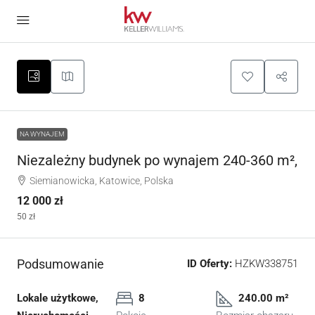
NA WYNAJEM
Niezależny budynek po wynajem 240-360 m²,
Siemianowicka, Katowice, Polska
12 000 zł
50 zł
Podsumowanie
ID Oferty:
HZKW338751
Lokale użytkowe,
8
240.00 m²