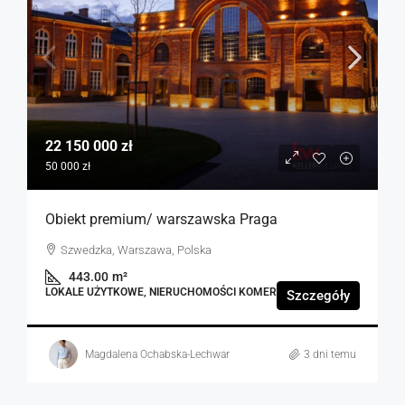
22 150 000 zł
50 000 zł
Obiekt premium/ warszawska Praga
Szwedzka, Warszawa, Polska
443.00
m²
LOKALE UŻYTKOWE, NIERUCHOMOŚCI KOMERCYJNE
Szczegóły
Magdalena Ochabska-Lechwar
3 dni temu