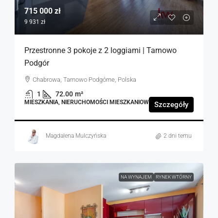
715 000 zł
9 931 zł
Przestronne 3 pokoje z 2 loggiami | Tarnowo
Podgór
Chabrowa, Tarnowo Podgórne, Polska
1
72.00
m²
MIESZKANIA, NIERUCHOMOŚCI MIESZKANIOWE
Szczegóły
Magdalena Mulczyńska
2 dni temu
NA WYNAJEM
RYNEK WTÓRNY