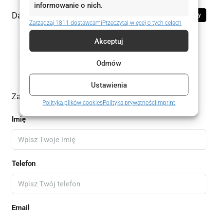
informowanie o nich.
Dane kontaktowe
Zobacz oferty
Zarządzaj 1811 dostawcami
Przeczytaj więcej o tych celach
Akceptuj
Marcin Meller
535 353 193
WhatsApp
Odmów
Ustawienia
Zadaj pytanie do oferty
Polityka plików cookies
Polityka prywatności
Imprint
Imię
Telefon
Email