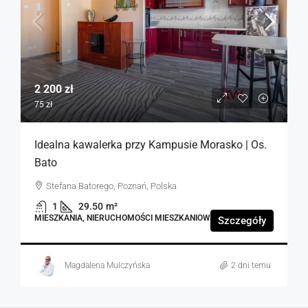
2 200 zł
75 zł
Idealna kawalerka przy Kampusie Morasko | Os.
Bato
Stefana Batorego, Poznań, Polska
1
29.50
m²
MIESZKANIA, NIERUCHOMOŚCI MIESZKANIOWE
Szczegóły
Magdalena Mulczyńska
2 dni temu