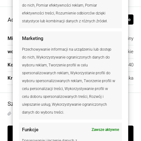
do nich, Pomiar efektywności reklam, Pomiar
efektywności treści, Rozumienie odbiorców dzięki
Adres
Otwórz w Mapach Google
statystyce lub kombinacji danych z różnych źródeł.
Marketing
Miasto:
Leginy
Przechowywanie informacji na urządzeniu lub dostęp
województwo:
warmińsko-mazurskie
do nich, Wykorzystywanie ograniczonych danych do
Kod pocztowy:
11-440
wyboru reklam, Tworzenie profili w celu
spersonalizowanych reklam, Wykorzystanie profili do
Kraj:
Polska
wyboru spersonalizowanych reklam, Tworzenie profili w
celu personalizacji treści, Wykorzystywanie profili w
celu doboru spersonalizowanych treści, Rozwój i
Szczegóły
ulepszanie usług, Wykorzystywanie ograniczonych
danych do wyboru treści.
Zaktualizowano na 5 sierpnia, 2026 w 9:58 am
Funkcje
Zawsze aktywne
Dopasowanie i łączenie danych z