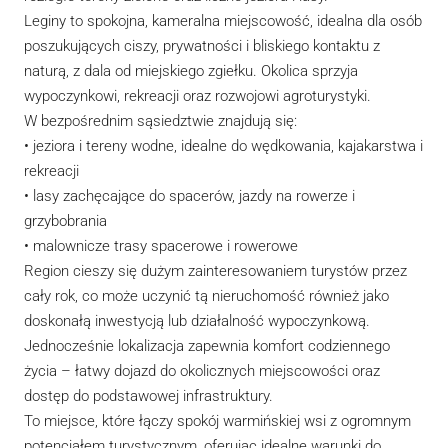
Leginy to spokojna, kameralna miejscowość, idealna dla osób
poszukujących ciszy, prywatności i bliskiego kontaktu z
naturą, z dala od miejskiego zgiełku. Okolica sprzyja
wypoczynkowi, rekreacji oraz rozwojowi agroturystyki.
W bezpośrednim sąsiedztwie znajdują się:
• jeziora i tereny wodne, idealne do wędkowania, kajakarstwa i
rekreacji
• lasy zachęcające do spacerów, jazdy na rowerze i
grzybobrania
• malownicze trasy spacerowe i rowerowe
Region cieszy się dużym zainteresowaniem turystów przez
cały rok, co może uczynić tą nieruchomość również jako
doskonałą inwestycją lub działalność wypoczynkową.
Jednocześnie lokalizacja zapewnia komfort codziennego
życia – łatwy dojazd do okolicznych miejscowości oraz
dostęp do podstawowej infrastruktury.
To miejsce, które łączy spokój warmińskiej wsi z ogromnym
potencjałem turystycznym, oferując idealne warunki do