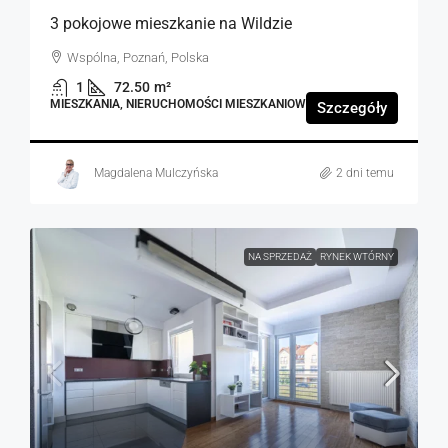
3 pokojowe mieszkanie na Wildzie
Wspólna, Poznań, Polska
1
72.50
m²
MIESZKANIA, NIERUCHOMOŚCI MIESZKANIOWE
Szczegóły
Magdalena Mulczyńska
2 dni temu
NA SPRZEDAŻ
RYNEK WTÓRNY