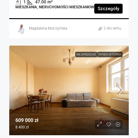
1
47.00
m²
MIESZKANIA, NIERUCHOMOŚCI MIESZKANIOWE
Szczegóły
Magdalena Mulczyńska
2 dni temu
NA SPRZEDAŻ
RYNEK WTÓRNY
609 000 zł
8 400 zł