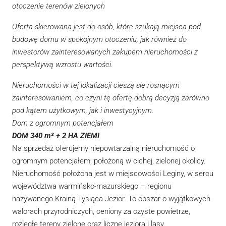
otoczenie terenów zielonych
Oferta skierowana jest do osób, które szukają miejsca pod
budowę domu w spokojnym otoczeniu, jak również do
inwestorów zainteresowanych zakupem nieruchomości z
perspektywą wzrostu wartości.
Nieruchomości w tej lokalizacji cieszą się rosnącym
zainteresowaniem, co czyni tę ofertę dobrą decyzją zarówno
pod kątem użytkowym, jak i inwestycyjnym.
Dom z ogromnym potencjałem
DOM 340 m² + 2 HA ZIEMI
Na sprzedaż oferujemy niepowtarzalną nieruchomość o
ogromnym potencjałem, położoną w cichej, zielonej okolicy.
Nieruchomość położona jest w miejscowości Leginy, w sercu
województwa warmińsko-mazurskiego – regionu
nazywanego Krainą Tysiąca Jezior. To obszar o wyjątkowych
walorach przyrodniczych, ceniony za czyste powietrze,
rozległe tereny zielone oraz liczne jeziora i lasy.