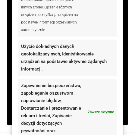
ID Oferty
HZKW369532
innych źródeł, Łączenie różnych
Cena
890 000 zł
urządzeń, Identyfikacja urządzeń na
podstawie informacji przesyłanych
Rozmiar
340.00 m²
automatycznie.
Wielkość działki
23800.00 m²
Użycie dokładnych danych
Pokoje
7
geolokalizacyjnych, Identyfikowanie
urządzeń na podstawie aktywnie żądanych
Łazienki
3
informacji.
Rok budowy
2016
Zapewnienie bezpieczeństwa,
Typ
Domy, Nieruchomości
zapobieganie oszustwom i
mieszkaniowe
naprawianie błędów,
Dostarczanie i prezentowanie
Rodzaj
Na sprzedaż
Zawsze aktywne
reklam i treści, Zapisanie
decyzji dotyczących
prywatności oraz