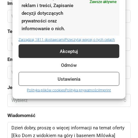
Zawsze aktywne
Imię
reklam i treści, Zapisanie
decyzji dotyczących
prywatności oraz
informowanie o nich.
Telefon
Zarządzaj 1811 dostawcami
Przeczytaj więcej o tych celach
Akceptuj
Email
Odmów
Ustawienia
Jestem
Polityka plików cookies
Polityka prywatności
Imprint
Wybierz
Wiadomomść