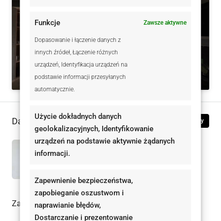
Funkcje
Zawsze aktywne
Kliknij, żeby zaakceptować marketing pliki
cookies i włączyć tę treść
Dopasowanie i łączenie danych z
innych źródeł, Łączenie różnych
urządzeń, Identyfikacja urządzeń na
podstawie informacji przesyłanych
automatycznie.
Użycie dokładnych danych
Dane kontaktowe
Zobacz oferty
geolokalizacyjnych, Identyfikowanie
urządzeń na podstawie aktywnie żądanych
Magdalena Ochabska-Lechwar
informacji.
663 666 206
Zapewnienie bezpieczeństwa,
zapobieganie oszustwom i
Zadaj pytanie do oferty
naprawianie błędów,
Dostarczanie i prezentowanie