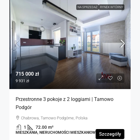
NA SPRZEDAŻ
RYNEK WTÓRNY
715 000 zł
9 931 zł
Przestronne 3 pokoje z 2 loggiami | Tarnowo
Podgór
Chabrowa, Tarnowo Podgórne, Polska
1
72.00
m²
MIESZKANIA, NIERUCHOMOŚCI MIESZKANIOWE
Szczegóły