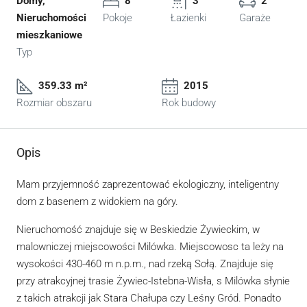
Domy,
8
3
2
Nieruchomości
Pokoje
Łazienki
Garaże
mieszkaniowe
Typ
359.33 m²
2015
Rozmiar obszaru
Rok budowy
Opis
Mam przyjemność zaprezentować ekologiczny, inteligentny
dom z basenem z widokiem na góry.
Nieruchomość znajduje się w Beskiedzie Żywieckim, w
malowniczej miejscowości Milówka. Miejscowosc ta leży na
wysokości 430-460 m n.p.m., nad rzeką Sołą. Znajduje się
przy atrakcyjnej trasie Żywiec-Istebna-Wisła, s Milówka słynie
z takich atrakcji jak Stara Chałupa czy Leśny Gród. Ponadto