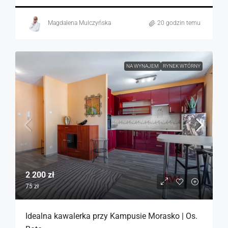
Magdalena Mulczyńska
20 godzin temu
NA WYNAJEM
RYNEK WTÓRNY
2 200 zł
75 zł
Idealna kawalerka przy Kampusie Morasko | Os.