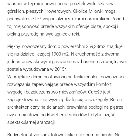
wlasnie w tej miejscowosci ma pocztek wiele szlaków
górskich, pieszych i rowerowych. Okolice Milówki mogą
pochwalić się też wspanialymi stokami narciarskimi. Ponad
to, miejscowość przede wszyskim oferuje ciszę, spokój i
piękną przyrodę na wyciągnięcie ręki.
Piękny, nowoczesny dom o powierzchni 359,33m2 znajduje
się na działce liczącej 1900 m2. Nieruchomość z dwoma
jednostanowiskowymi garażami oraz basenem zewnętrznym
została wybudowana w 2015r.
W projekcie domu postawiono na funkcjonalne, nowoczesne
rozwiązania zapewniające przede wszystkim komfort,
wygodę i bezpieczeństwo mieszkańców. Całość jest
zaprojektowana z najwyższą dbałością o szczegóły. Beton
architektoniczny na ścianach, drewniane podłogi na piętrze
czy ambientowe podświetlenie schodów to tylko część
spektakularnej aranżacji.
Budynek jest zasilany fotowoltaiką oraz pompą ciepła. Na