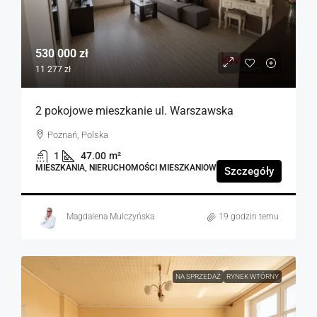
530 000 zł
11 277 zł
2 pokojowe mieszkanie ul. Warszawska
Poznań, Polska
1
47.00
m²
MIESZKANIA, NIERUCHOMOŚCI MIESZKANIOWE
Szczegóły
Magdalena Mulczyńska
19 godzin temu
NA SPRZEDAŻ
RYNEK WTÓRNY