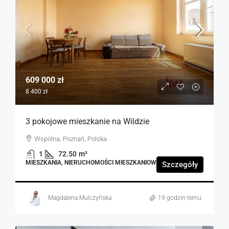
609 000 zł
8 400 zł
3 pokojowe mieszkanie na Wildzie
Wspólna, Poznań, Polska
1
72.50
m²
MIESZKANIA, NIERUCHOMOŚCI MIESZKANIOWE
Szczegóły
Magdalena Mulczyńska
19 godzin temu