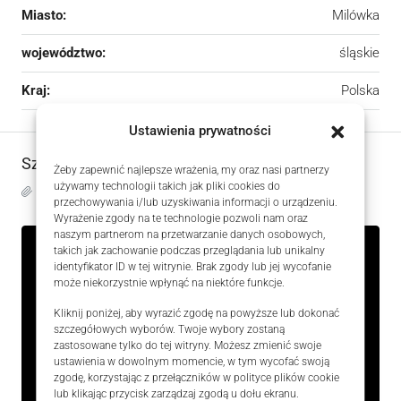
Miasto:
Milówka
województwo:
śląskie
Kraj:
Polska
Ustawienia prywatności
Szczegóły
Żeby zapewnić najlepsze wrażenia, my oraz nasi partnerzy
używamy technologii takich jak pliki cookies do
Zaktualizowano na 5 sierpnia, 2026 w 9:46 am
przechowywania i/lub uzyskiwania informacji o urządzeniu.
Wyrażenie zgody na te technologie pozwoli nam oraz
naszym partnerom na przetwarzanie danych osobowych,
takich jak zachowanie podczas przeglądania lub unikalny
identyfikator ID w tej witrynie. Brak zgody lub jej wycofanie
ID Oferty
HZKW124720
może niekorzystnie wpłynąć na niektóre funkcje.
Cena
2 499 000 zł
Kliknij poniżej, aby wyrazić zgodę na powyższe lub dokonać
szczegółowych wyborów. Twoje wybory zostaną
Rozmiar
359.33 m²
zastosowane tylko do tej witryny. Możesz zmienić swoje
ustawienia w dowolnym momencie, w tym wycofać swoją
zgodę, korzystając z przełączników w polityce plików cookie
Wielkość działki
1900.00 m²
lub klikając przycisk zarządzaj zgodą u dołu ekranu.