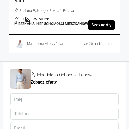
Bato
Stefana Batorego, Poznań, Polska
1
29.50
m²
MIESZKANIA, NIERUCHOMOŚCI MIESZKANIOWE
Szczegóły
Magdalena Mulczyńska
20 godzin temu
Magdalena Ochabska-Lechwar
Zobacz oferty