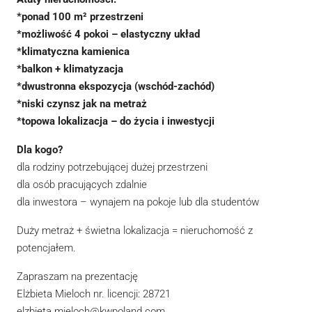
*ponad 100 m² przestrzeni
*możliwość 4 pokoi – elastyczny układ
*klimatyczna kamienica
*balkon + klimatyzacja
*dwustronna ekspozycja (wschód-zachód)
*niski czynsz jak na metraż
*topowa lokalizacja – do życia i inwestycji
Dla kogo?
dla rodziny potrzebującej dużej przestrzeni
dla osób pracujących zdalnie
dla inwestora – wynajem na pokoje lub dla studentów
Duży metraż + świetna lokalizacja = nieruchomość z
potencjałem.
Zapraszam na prezentację
Elżbieta Mieloch nr. licencji: 28721
elzbieta.mieloch@kwpoland.com