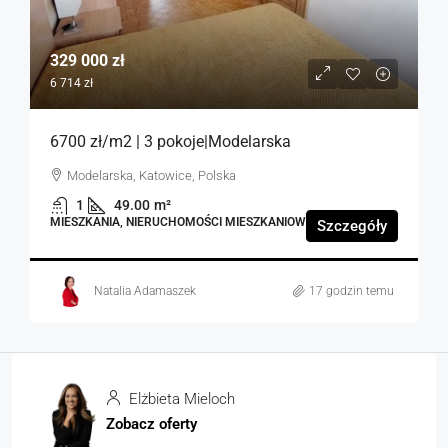
329 000 zł
6 714 zł
6700 zł/m2 | 3 pokoje|Modelarska
Modelarska, Katowice, Polska
1
49.00
m²
MIESZKANIA, NIERUCHOMOŚCI MIESZKANIOWE
Szczegóły
Natalia Adamaszek
17 godzin temu
Elżbieta Mieloch
Zobacz oferty