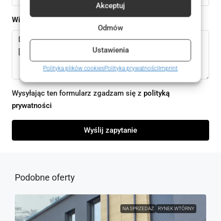
Akceptuj
Wiadomomść
Odmów
Ustawienia
Polityka plików cookies
Polityka prywatności
Imprint
Wysyłając ten formularz zgadzam się z
polityką
prywatności
Wyślij zapytanie
Podobne oferty
NA SPRZEDAŻ
RYNEK WTÓRNY