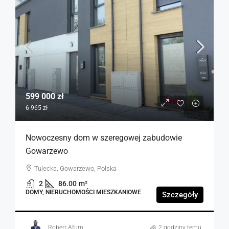
599 000 zł
6 965 zł
Nowoczesny dom w szeregowej zabudowie
Gowarzewo
Tulecka, Gowarzewo, Polska
2
86.00
m²
DOMY, NIERUCHOMOŚCI MIESZKANIOWE
Szczegóły
Robert Afum
2 godziny temu