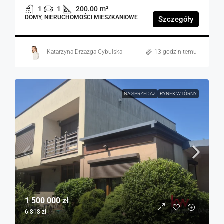
1
1
200.00
m²
DOMY, NIERUCHOMOŚCI MIESZKANIOWE
Szczegóły
Katarzyna Drzazga Cybulska
13 godzin temu
NA SPRZEDAŻ
RYNEK WTÓRNY
1 500 000 zł
6 818 zł