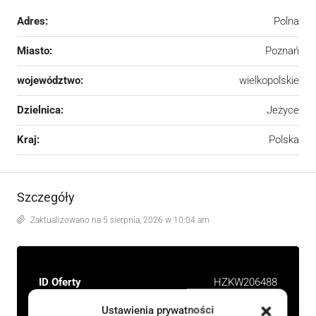
Adres:
Polna
Miasto:
Poznań
województwo:
wielkopolskie
Dzielnica:
Jeżyce
Kraj:
Polska
Szczegóły
Zaktualizowano na 5 sierpnia, 2026 w 10:04 am
ID Oferty
HZKW206488
Ustawienia prywatności
Cena
898 000 zł