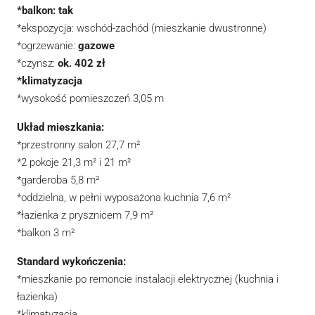
*balkon: tak
*ekspozycja: wschód-zachód (mieszkanie dwustronne)
*ogrzewanie:
gazowe
*czynsz:
ok. 402 zł
*klimatyzacja
*wysokość pomieszczeń 3,05 m
Układ mieszkania:
*przestronny salon 27,7 m²
*2 pokoje 21,3 m² i 21 m²
*garderoba 5,8 m²
*oddzielna, w pełni wyposażona kuchnia 7,6 m²
*łazienka z prysznicem 7,9 m²
*balkon 3 m²
Standard wykończenia:
*mieszkanie po remoncie instalacji elektrycznej (kuchnia i
łazienka)
*klimatyzacja