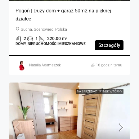
Pogoń | Duży dom + garaż 50m2 na pięknej
działce
Sucha, Sosnowiec, Polska
2
1
220.00
m²
DOMY, NIERUCHOMOŚCI MIESZKANIOWE
Szczegóły
Natalia Adamaszek
16 godzin temu
NA SPRZEDAŻ
RYNEK WTÓRNY