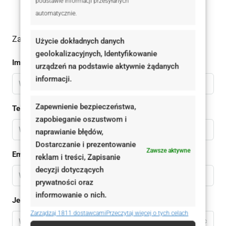
+48 666 331 664
podstawie informacji przesyłanych
automatycznie.
Zadaj pytanie do oferty
Użycie dokładnych danych
geolokalizacyjnych, Identyfikowanie
Imię
urządzeń na podstawie aktywnie żądanych
informacji.
Zapewnienie bezpieczeństwa,
Telefon
zapobieganie oszustwom i
naprawianie błędów,
Dostarczanie i prezentowanie
Zawsze aktywne
Email
reklam i treści, Zapisanie
decyzji dotyczących
prywatności oraz
informowanie o nich.
Jestem
Zarządzaj 1811 dostawcami
Przeczytaj więcej o tych celach
Wybierz