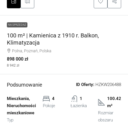
NA SPRZEDAŻ
100 m² | Kamienica z 1910 r. Balkon,
Klimatyzacja
Polna, Poznań, Polska
898 000 zł
8 942 zł
Podsumowanie
ID Oferty:
HZKW206488
Mieszkania,
4
1
100.42
Nieruchomości
Pokoje
Łazienka
m²
mieszkaniowe
Rozmiar
Typ
obszaru