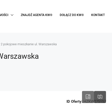
MOŚCI
ZNAJDŹ AGENTA KW®
DOŁĄCZ DO KW®
KONTAKT
2 pokojowe mieszkanie ul. Warszawska
 Warszawska
ID Oferty:
HZKW275157