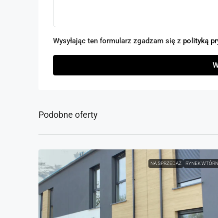
Wysyłając ten formularz zgadzam się z
polityką p
W
Podobne oferty
NA SPRZEDAŻ
RYNEK WTÓR