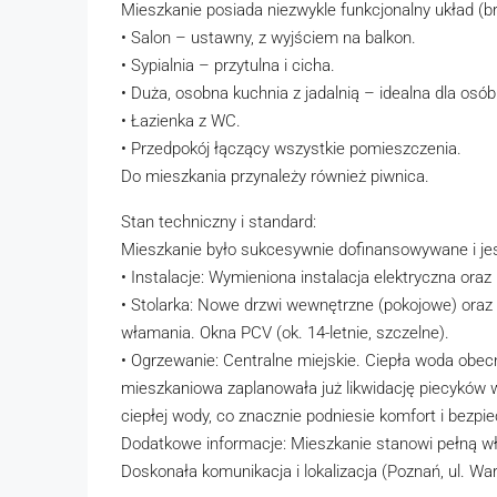
Mieszkanie posiada niezwykle funkcjonalny układ (b
• Salon – ustawny, z wyjściem na balkon.
• Sypialnia – przytulna i cicha.
• Duża, osobna kuchnia z jadalnią – idealna dla osó
• Łazienka z WC.
• Przedpokój łączący wszystkie pomieszczenia.
Do mieszkania przynależy również piwnica.
Stan techniczny i standard:
Mieszkanie było sukcesywnie dofinansowywane i je
• Instalacje: Wymieniona instalacja elektryczna oraz
• Stolarka: Nowe drzwi wewnętrzne (pokojowe) oraz
włamania. Okna PCV (ok. 14-letnie, szczelne).
• Ogrzewanie: Centralne miejskie. Ciepła woda obec
mieszkaniowa zaplanowała już likwidację piecyków w
ciepłej wody, co znacznie podniesie komfort i bezpi
Dodatkowe informacje: Mieszkanie stanowi pełną wł
Doskonała komunikacja i lokalizacja (Poznań, ul. W