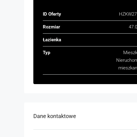
ID Oferty
HZKW27
Rozmiar
47.
Łazienka
Typ
Mieszk
Nierucho
mieszkan
Dane kontaktowe