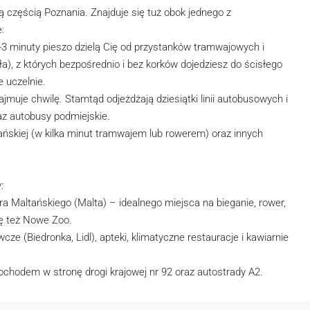
 częścią Poznania. Znajduje się tuż obok jednego z
:
-3 minuty pieszo dzielą Cię od przystanków tramwajowych i
), z których bezpośrednio i bez korków dojedziesz do ścisłego
 uczelnie.
muje chwilę. Stamtąd odjeżdżają dziesiątki linii autobusowych i
z autobusy podmiejskie.
nańskiej (w kilka minut tramwajem lub rowerem) oraz innych
:
ra Maltańskiego (Malta) – idealnego miejsca na bieganie, rower,
ię też Nowe Zoo.
cze (Biedronka, Lidl), apteki, klimatyczne restauracje i kawiarnie
mochodem w stronę drogi krajowej nr 92 oraz autostrady A2.