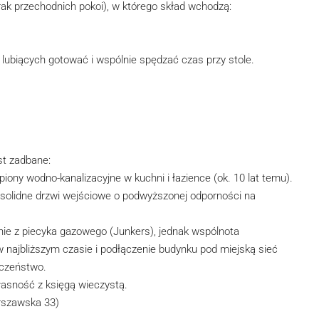
rak przechodnich pokoi), w którego skład wchodzą:
b lubiących gotować i wspólnie spędzać czas przy stole.
st zadbane:
 piony wodno-kanalizacyjne w kuchni i łazience (ok. 10 lat temu).
 solidne drzwi wejściowe o podwyższonej odporności na
nie z piecyka gazowego (Junkers), jednak wspólnota
 najbliższym czasie i podłączenie budynku pod miejską sieć
eczeństwo.
asność z księgą wieczystą.
arszawska 33)