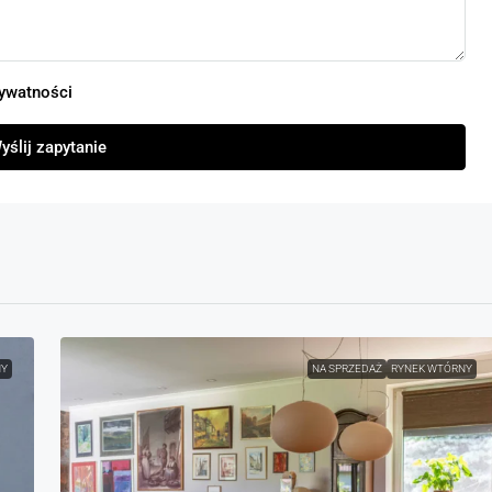
rywatności
yślij zapytanie
NY
NA SPRZEDAŻ
RYNEK WTÓRNY