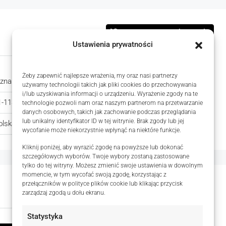
Otwórz w Mapach Google
Ustawienia prywatności
Żeby zapewnić najlepsze wrażenia, my oraz nasi partnerzy
znań
województwo:
wielkopolskie
używamy technologii takich jak pliki cookies do przechowywania
i/lub uzyskiwania informacji o urządzeniu. Wyrażenie zgody na te
1-113
Dzielnica:
Nowe Miasto
technologie pozwoli nam oraz naszym partnerom na przetwarzanie
danych osobowych, takich jak zachowanie podczas przeglądania
lub unikalny identyfikator ID w tej witrynie. Brak zgody lub jej
olska
wycofanie może niekorzystnie wpłynąć na niektóre funkcje.
Kliknij poniżej, aby wyrazić zgodę na powyższe lub dokonać
szczegółowych wyborów. Twoje wybory zostaną zastosowane
tylko do tej witryny. Możesz zmienić swoje ustawienia w dowolnym
momencie, w tym wycofać swoją zgodę, korzystając z
przełączników w polityce plików cookie lub klikając przycisk
Zaktualizowano na 5 sierpnia, 2026 w 10:12 am
zarządzaj zgodą u dołu ekranu.
Statystyka