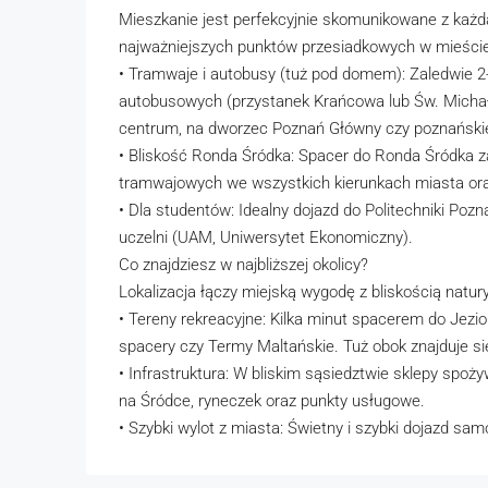
Mieszkanie jest perfekcyjnie skomunikowane z każdą
najważniejszych punktów przesiadkowych w mieście
• Tramwaje i autobusy (tuż pod domem): Zaledwie 2
autobusowych (przystanek Krańcowa lub Św. Michała
centrum, na dworzec Poznań Główny czy poznańskie
• Bliskość Ronda Śródka: Spacer do Ronda Śródka zaj
tramwajowych we wszystkich kierunkach miasta ora
• Dla studentów: Idealny dojazd do Politechniki Poz
uczelni (UAM, Uniwersytet Ekonomiczny).
Co znajdziesz w najbliższej okolicy?
Lokalizacja łączy miejską wygodę z bliskością natury
• Tereny rekreacyjne: Kilka minut spacerem do Jezio
spacery czy Termy Maltańskie. Tuż obok znajduje s
• Infrastruktura: W bliskim sąsiedztwie sklepy spożyw
na Śródce, ryneczek oraz punkty usługowe.
• Szybki wylot z miasta: Świetny i szybki dojazd sa