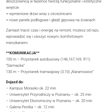
deszczownicą w łazience tworzą funkcjonalne i estetyczne
wnętrze
–
wymienione drzwi wraz z ościeżnicami
–
nowe panele podłogowe i gładź gipsowa na ścianach
Zamiast tracić czas i energię na remont, możesz od razu
wprowadzić się i cieszyć nowym, komfortowym
mieszkaniem.
**KOMUNIKACJA**
100 m – Przystanek autobusowy (146,167,169, 911)
“Sarmacka”
130 m – Przystanek tramwajowy (3,10) „Naramowice”
Dojazd do:
– Kampus Morasko ok. 22 min
– Uniwersytet Przyrodniczy w Poznaniu – ok. 25 min
– Uniwersytet Ekonomiczny w Poznaniu – ok. 20 min
– Galeria Pestka – ok. 12 min