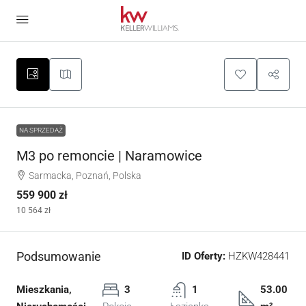
NA SPRZEDAŻ
M3 po remoncie | Naramowice
Sarmacka, Poznań, Polska
559 900 zł
10 564 zł
Podsumowanie
ID Oferty:
HZKW428441
Mieszkania,
3
1
53.00