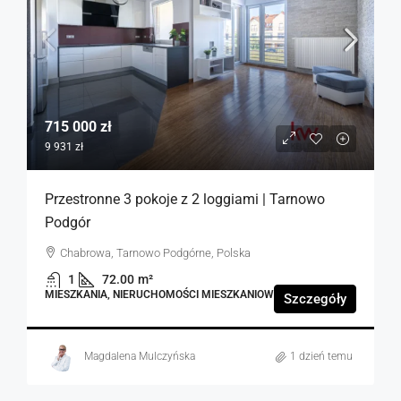
715 000 zł
9 931 zł
Przestronne 3 pokoje z 2 loggiami | Tarnowo
Podgór
Chabrowa, Tarnowo Podgórne, Polska
1
72.00
m²
MIESZKANIA, NIERUCHOMOŚCI MIESZKANIOWE
Szczegóły
Magdalena Mulczyńska
1 dzień temu