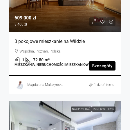
609 000 zł
8 400 zł
3 pokojowe mieszkanie na Wildzie
Wspólna, Poznań, Polska
1
72.50
m²
MIESZKANIA, NIERUCHOMOŚCI MIESZKANIOWE
Szczegóły
Magdalena Mulczyńska
1 dzień temu
NA SPRZEDAŻ
RYNEK WTÓRNY