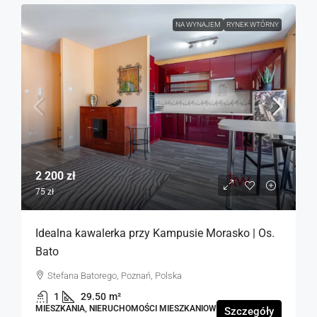
NA WYNAJEM
RYNEK WTÓRNY
2 200 zł
75 zł
Idealna kawalerka przy Kampusie Morasko | Os.
Bato
Stefana Batorego, Poznań, Polska
1
29.50
m²
MIESZKANIA, NIERUCHOMOŚCI MIESZKANIOWE
Szczegóły