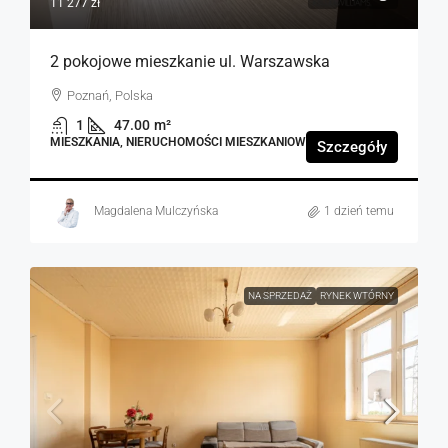
11 277 zł
2 pokojowe mieszkanie ul. Warszawska
Poznań, Polska
1
47.00
m²
MIESZKANIA, NIERUCHOMOŚCI MIESZKANIOWE
Szczegóły
Magdalena Mulczyńska
1 dzień temu
NA SPRZEDAŻ
RYNEK WTÓRNY