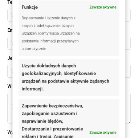
Telefon
Funkcje
Zawsze aktywne
Dopasowanie i łączenie danych z
innych źródeł, Łączenie różnych
Email
urządzeń, Identyfikacja urządzeń na
podstawie informacji przesyłanych
automatycznie.
Jestem
Użycie dokładnych danych
Wybierz
geolokalizacyjnych, Identyfikowanie
urządzeń na podstawie aktywnie żądanych
Wiadomomść
informacji.
Zapewnienie bezpieczeństwa,
zapobieganie oszustwom i
naprawianie błędów,
Dostarczanie i prezentowanie
Wysyłając ten formularz zgadzam się z
polityką
Zawsze aktywne
reklam i treści, Zapisanie