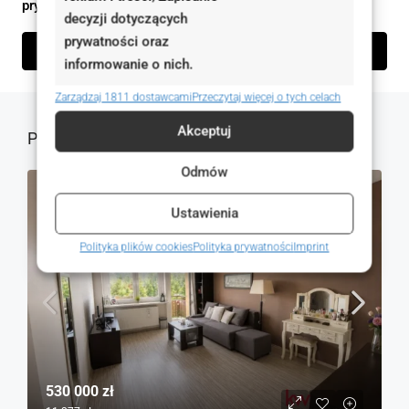
prywatności
decyzji dotyczących
prywatności oraz
Wyślij zapytanie
informowanie o nich.
Zarządzaj 1811 dostawcami
Przeczytaj więcej o tych celach
Akceptuj
Podobne oferty
Odmów
NA SPRZEDAŻ
RYNEK WTÓRNY
Ustawienia
Polityka plików cookies
Polityka prywatności
Imprint
530 000 zł