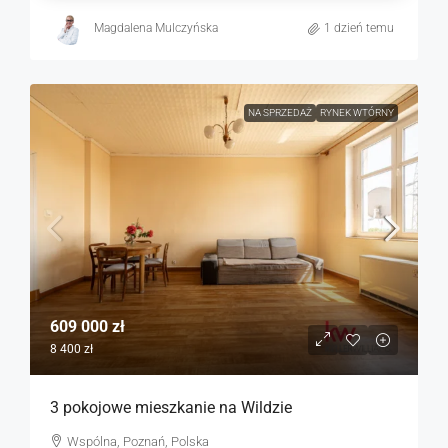
Magdalena Mulczyńska
1 dzień temu
NA SPRZEDAŻ
RYNEK WTÓRNY
609 000 zł
8 400 zł
3 pokojowe mieszkanie na Wildzie
Wspólna, Poznań, Polska