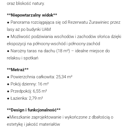
oraz bliskość natury.
**Niepowtarzalny widok**
● Panorama rozciągająca się od Rezerwatu Żurawiniec przez
lasy aż po budynki UAM
● Możliwość podziwiania wschodów i zachodów słońca dzięki
ekspozycji na północny-wschód i północny-zachód
● Narożny taras na dachu (18 m²) – idealne miejsce do
relaksu i spotkań
**Metraż**
● Powierzchnia całkowita: 25,34 m²
● Pokój dzienny: 16 m²
● Przedpokój: 6,55 m²
● Łazienka: 2,79 m²
**Design i funkcjonalność**
●Mieszkanie zaprojektowanie i wykończone z dbałością o
estetykę i jakość materiałów