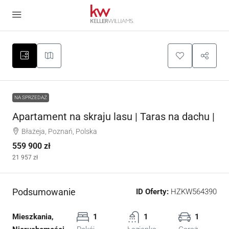
NA SPRZEDAŻ
Apartament na skraju lasu | Taras na dachu |
Błażeja, Poznań, Polska
559 900 zł
21 957 zł
Podsumowanie
ID Oferty:
HZKW564390
Mieszkania,
1
1
1