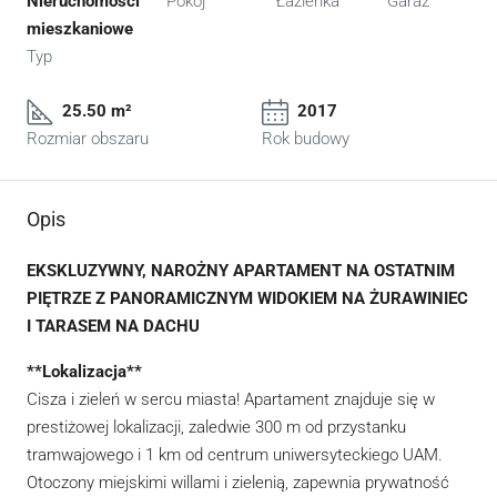
Nieruchomości
Pokój
Łazienka
Garaż
mieszkaniowe
Typ
25.50 m²
2017
Rozmiar obszaru
Rok budowy
Opis
EKSKLUZYWNY, NAROŻNY APARTAMENT NA OSTATNIM
PIĘTRZE Z PANORAMICZNYM WIDOKIEM NA ŻURAWINIEC
I TARASEM NA DACHU
**Lokalizacja**
Cisza i zieleń w sercu miasta! Apartament znajduje się w
prestiżowej lokalizacji, zaledwie 300 m od przystanku
tramwajowego i 1 km od centrum uniwersyteckiego UAM.
Otoczony miejskimi willami i zielenią, zapewnia prywatność