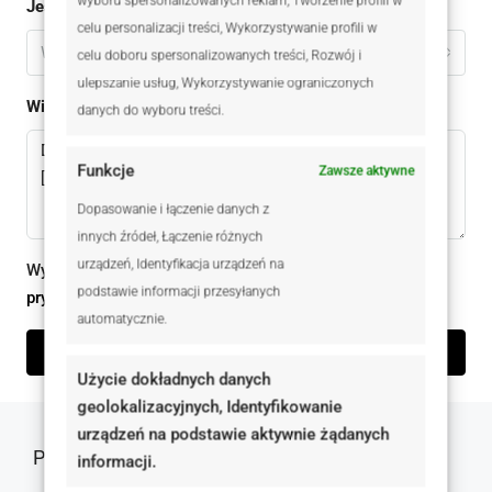
wyboru spersonalizowanych reklam, Tworzenie profili w
Jestem
celu personalizacji treści, Wykorzystywanie profili w
Wybierz
celu doboru spersonalizowanych treści, Rozwój i
ulepszanie usług, Wykorzystywanie ograniczonych
Wiadomomść
danych do wyboru treści.
Funkcje
Zawsze aktywne
Dopasowanie i łączenie danych z
innych źródeł, Łączenie różnych
urządzeń, Identyfikacja urządzeń na
Wysyłając ten formularz zgadzam się z
polityką
podstawie informacji przesyłanych
prywatności
automatycznie.
Wyślij zapytanie
Użycie dokładnych danych
geolokalizacyjnych, Identyfikowanie
urządzeń na podstawie aktywnie żądanych
Podobne oferty
informacji.