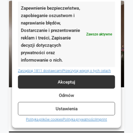
Zapewnienie bezpieczeństwa,
NA SPRZEDAŻ
RYNEK WTÓRNY
zapobieganie oszustwom i
naprawianie błędów,
Dostarczanie i prezentowanie
Zawsze aktywne
reklam i treści, Zapisanie
decyzji dotyczących
prywatności oraz
informowanie o nich.
Zarządzaj 1811 dostawcami
Przeczytaj więcej o tych celach
530 000 zł
11 277 zł
Akceptuj
Odmów
2 pokojowe mieszkanie ul. Warszawska
Poznań, Polska
Ustawienia
1
47.00
m²
Polityka plików cookies
Polityka prywatności
Imprint
MIESZKANIA, NIERUCHOMOŚCI MIESZKANIOWE
Szczegóły