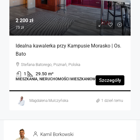
2 200 zł
75 zł
Idealna kawalerka przy Kampusie Morasko | Os.
Bato
Stefana Batorego, Poznań, Polska
1
29.50
m²
MIESZKANIA, NIERUCHOMOŚCI MIESZKANIOWE
Szczegóły
Magdalena Mulczyńska
1 dzień temu
Kamil Borkowski