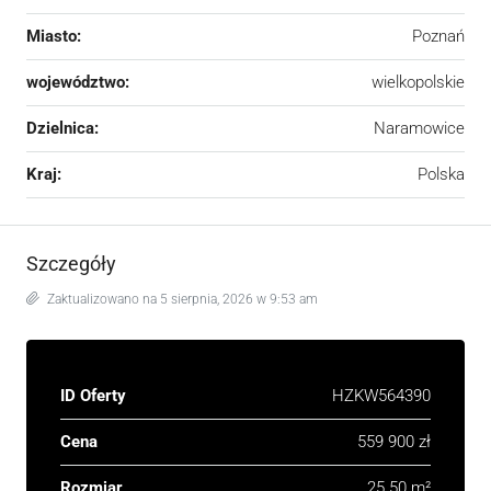
Miasto:
Poznań
województwo:
wielkopolskie
Dzielnica:
Naramowice
Kraj:
Polska
Szczegóły
Zaktualizowano na 5 sierpnia, 2026 w 9:53 am
ID Oferty
HZKW564390
Cena
559 900 zł
Rozmiar
25.50 m²