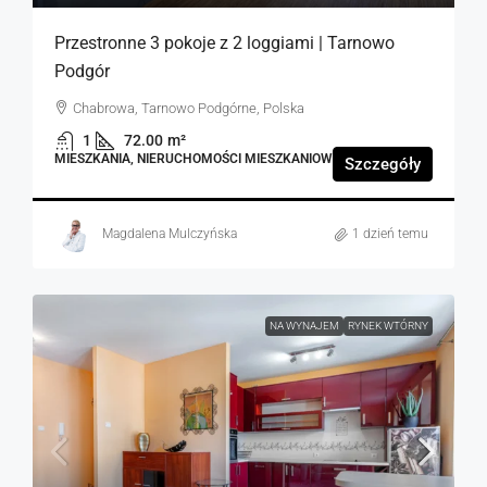
Przestronne 3 pokoje z 2 loggiami | Tarnowo
Podgór
Chabrowa, Tarnowo Podgórne, Polska
1
72.00
m²
MIESZKANIA, NIERUCHOMOŚCI MIESZKANIOWE
Szczegóły
Magdalena Mulczyńska
1 dzień temu
NA WYNAJEM
RYNEK WTÓRNY