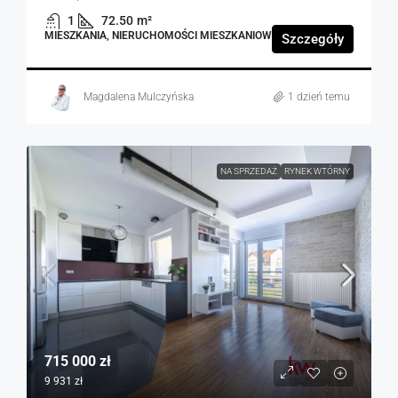
1
72.50
m²
MIESZKANIA, NIERUCHOMOŚCI MIESZKANIOWE
Szczegóły
Magdalena Mulczyńska
1 dzień temu
NA SPRZEDAŻ
RYNEK WTÓRNY
715 000 zł
9 931 zł