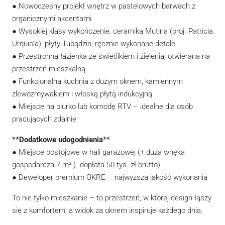
● Nowoczesny projekt wnętrz w pastelowych barwach z
organicznymi akcentami
● Wysokiej klasy wykończenie: ceramika Mutina (proj. Patricia
Urquiola), płyty Tubądzin, ręcznie wykonane detale
● Przestronna łazienka ze świetlikiem i zielenią, otwierana na
przestrzeń mieszkalną
● Funkcjonalna kuchnia z dużym oknem, kamiennym
zlewozmywakiem i włoską płytą indukcyjną
● Miejsce na biurko lub komodę RTV – idealne dla osób
pracujących zdalnie
**Dodatkowe udogodnienia**
● Miejsce postojowe w hali garażowej (+ duża wnęka
gospodarcza 7 m² )- dopłata 50 tys. zł brutto)
● Deweloper premium OKRE – najwyższa jakość wykonania
To nie tylko mieszkanie – to przestrzeń, w której design łączy
się z komfortem, a widok za oknem inspiruje każdego dnia.