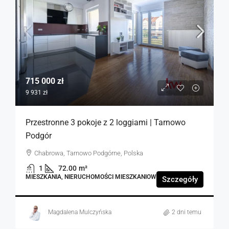
715 000 zł
9 931 zł
Przestronne 3 pokoje z 2 loggiami | Tarnowo
Podgór
Chabrowa, Tarnowo Podgórne, Polska
1
72.00
m²
MIESZKANIA, NIERUCHOMOŚCI MIESZKANIOWE
Szczegóły
Magdalena Mulczyńska
2 dni temu