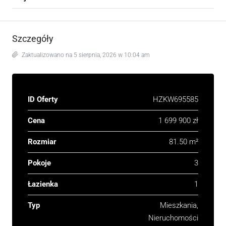
Szczegóły
Zaktualizowano na 5 sierpnia, 2026 w 10:04 am
ID Oferty
HZKW695585
Cena
1 699 900 zł
Rozmiar
81.50 m²
Pokoje
3
Łazienka
1
Typ
Mieszkania,
Nieruchomości