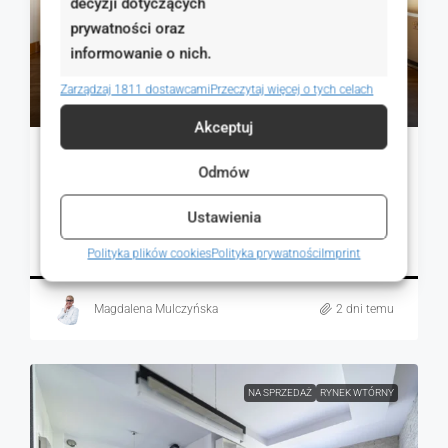
decyzji dotyczących
prywatności oraz
informowanie o nich.
609 000 zł
Zarządzaj 1811 dostawcami
Przeczytaj więcej o tych celach
8 400 zł
Akceptuj
3 pokojowe mieszkanie na Wildzie
Odmów
Wspólna, Poznań, Polska
Ustawienia
1
72.50
m²
MIESZKANIA, NIERUCHOMOŚCI MIESZKANIOWE
Szczegóły
Polityka plików cookies
Polityka prywatności
Imprint
Magdalena Mulczyńska
2 dni temu
NA SPRZEDAŻ
RYNEK WTÓRNY