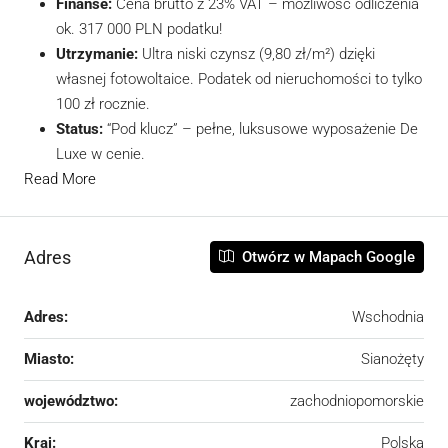
Finanse:
Cena brutto z 23% VAT – możliwość odliczenia
ok. 317 000 PLN podatku!
Utrzymanie:
Ultra niski czynsz (9,80 zł/m²) dzięki
własnej fotowoltaice. Podatek od nieruchomości to tylko
100 zł rocznie.
Status:
“Pod klucz” – pełne, luksusowe wyposażenie De
Luxe w cenie.
Read More
Adres
Otwórz w Mapach Google
Adres:
Wschodnia
Miasto:
Sianożęty
województwo:
zachodniopomorskie
Kraj:
Polska