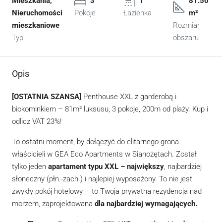
Mieszkania,
3
1
81.50
Nieruchomości
Pokoje
Łazienka
m²
mieszkaniowe
Rozmiar
Typ
obszaru
Opis
[OSTATNIA SZANSA]
Penthouse XXL z garderobą i
biokominkiem – 81m² luksusu, 3 pokoje, 200m od plaży. Kup i
odlicz VAT 23%!
To ostatni moment, by dołączyć do elitarnego grona
właścicieli w GEA Eco Apartments w Sianożętach. Został
tylko jeden
apartament typu XXL – największy
, najbardziej
słoneczny (płn.-zach.) i najlepiej wyposażony. To nie jest
zwykły pokój hotelowy – to Twoja prywatna rezydencja nad
morzem, zaprojektowana
dla najbardziej wymagających.