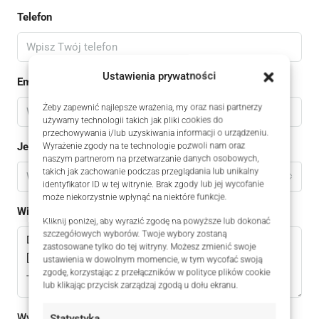
Telefon
Ustawienia prywatności
Email
Żeby zapewnić najlepsze wrażenia, my oraz nasi partnerzy
używamy technologii takich jak pliki cookies do
przechowywania i/lub uzyskiwania informacji o urządzeniu.
Jestem
Wyrażenie zgody na te technologie pozwoli nam oraz
naszym partnerom na przetwarzanie danych osobowych,
takich jak zachowanie podczas przeglądania lub unikalny
Wybierz
identyfikator ID w tej witrynie. Brak zgody lub jej wycofanie
może niekorzystnie wpłynąć na niektóre funkcje.
Wiadomomść
Kliknij poniżej, aby wyrazić zgodę na powyższe lub dokonać
szczegółowych wyborów. Twoje wybory zostaną
zastosowane tylko do tej witryny. Możesz zmienić swoje
ustawienia w dowolnym momencie, w tym wycofać swoją
zgodę, korzystając z przełączników w polityce plików cookie
lub klikając przycisk zarządzaj zgodą u dołu ekranu.
Wysyłając ten formularz zgadzam się z
polityką
Statystyka