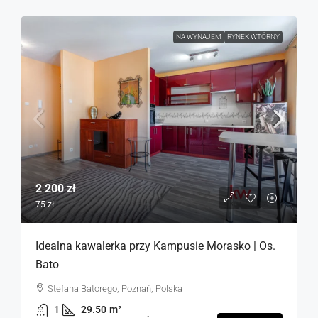
NA WYNAJEM
RYNEK WTÓRNY
2 200 zł
75 zł
Idealna kawalerka przy Kampusie Morasko | Os.
Bato
Stefana Batorego, Poznań, Polska
1
29.50
m²