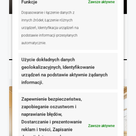
Funkcje
Zawsze aktywne
11 277 zł
Dopasowanie i łączenie danych z
innych źródeł, Łączenie różnych
2 pokojowe mieszkanie ul. Warszawska
urządzeń, Identyfikacja urządzeń na
Poznań, Polska
podstawie informacji przesyłanych
1
47.00
m²
automatycznie.
MIESZKANIA, NIERUCHOMOŚCI MIESZKANIOWE
Szczegóły
Użycie dokładnych danych
geolokalizacyjnych, Identyfikowanie
Magdalena Mulczyńska
2 dni temu
urządzeń na podstawie aktywnie żądanych
informacji.
NA SPRZEDAŻ
RYNEK WTÓRNY
Zapewnienie bezpieczeństwa,
zapobieganie oszustwom i
naprawianie błędów,
Dostarczanie i prezentowanie
Zawsze aktywne
reklam i treści, Zapisanie