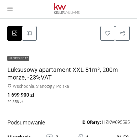
NA SPRZEDAŻ
Luksusowy apartament XXL 81m², 200m
morze, -23%VAT
Wschodnia, Sianożęty, Polska
1 699 900 zł
20 858 zł
Podsumowanie
ID Oferty:
HZKW695585