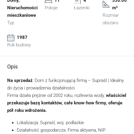
Domy,
11
4
330.00
Nieruchomości
Pokoje
Łazienki
m²
mieszkaniowe
Rozmiar
Typ
obszaru
1987
Rok budowy
Opis
Na sprzedaż
: Dom z funkcjonującą firmą – Supraśl | Idealny
do życia i prowadzenia działalności
Firma działa prężnie od 2002 roku, rozlewnia wody,
właściciel
przekazuje bazę kontaktów, całe know-how firmy, oferuje
pół roku wdrożenia.
Lokalizacja: Supraśl, woj. podlaskie
Działalność gospodarcza: Firma aktywna, NIP: