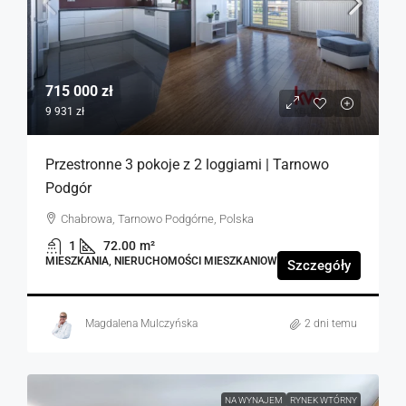
715 000 zł
9 931 zł
Przestronne 3 pokoje z 2 loggiami | Tarnowo
Podgór
Chabrowa, Tarnowo Podgórne, Polska
1
72.00
m²
MIESZKANIA, NIERUCHOMOŚCI MIESZKANIOWE
Szczegóły
Magdalena Mulczyńska
2 dni temu
NA WYNAJEM
RYNEK WTÓRNY