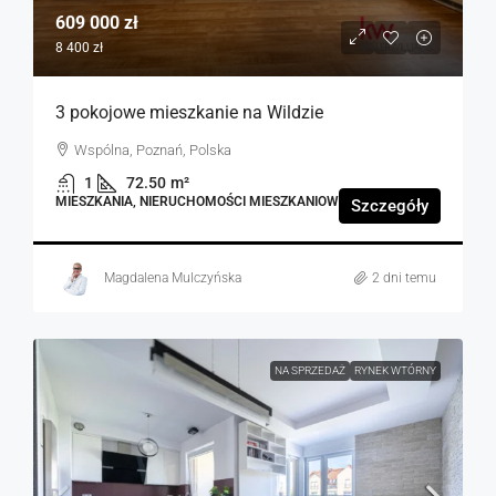
609 000 zł
8 400 zł
3 pokojowe mieszkanie na Wildzie
Wspólna, Poznań, Polska
1
72.50
m²
MIESZKANIA, NIERUCHOMOŚCI MIESZKANIOWE
Szczegóły
Magdalena Mulczyńska
2 dni temu
NA SPRZEDAŻ
RYNEK WTÓRNY