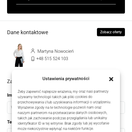
Dane kontaktowe
Zobacz oferty
Martyna Nowocień
+48 515 524 103
Ustawienia prywatności
Zadaj pytanie do oferty
Żeby zapewnić najlepsze wrażenia, my oraz nasi partnerzy
Imię
używamy technologii takich jak pliki cookies do
przechowywania i/lub uzyskiwania informacji o urządzeniu.
Wyrażenie zgody na te technologie pozwoli nam oraz
naszym partnerom na przetwarzanie danych osobowych,
takich jak zachowanie podczas przeglądania lub unikalny
Telefon
identyfikator ID w tej witrynie. Brak zgody lub jej wycofanie
może niekorzystnie wpłynąć na niektóre funkcje.