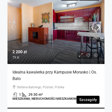
2 200 zł
75 zł
Idealna kawalerka przy Kampusie Morasko | Os.
Bato
Stefana Batorego, Poznań, Polska
1
29.50
m²
MIESZKANIA, NIERUCHOMOŚCI MIESZKANIOWE
Szczegóły