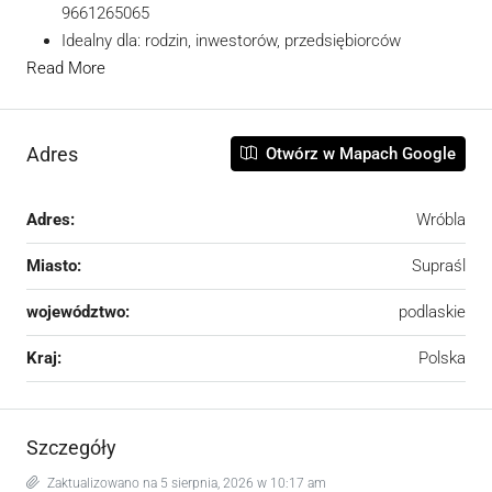
9661265065
Idealny dla: rodzin, inwestorów, przedsiębiorców
Read More
Adres
Otwórz w Mapach Google
Adres:
Wróbla
Miasto:
Supraśl
województwo:
podlaskie
Kraj:
Polska
Szczegóły
Zaktualizowano na 5 sierpnia, 2026 w 10:17 am