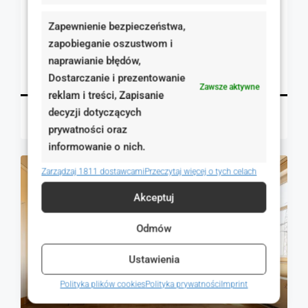
2 pokojowe mieszkanie ul. Warszawska
Zapewnienie bezpieczeństwa,
Poznań, Polska
zapobieganie oszustwom i
1
47.00
m²
naprawianie błędów,
MIESZKANIA, NIERUCHOMOŚCI MIESZKANIOWE
Szczegóły
Dostarczanie i prezentowanie
Zawsze aktywne
reklam i treści, Zapisanie
decyzji dotyczących
Magdalena Mulczyńska
2 dni temu
prywatności oraz
informowanie o nich.
Zarządzaj 1811 dostawcami
Przeczytaj więcej o tych celach
NA SPRZEDAŻ
RYNEK WTÓRNY
Akceptuj
Odmów
Ustawienia
Polityka plików cookies
Polityka prywatności
Imprint