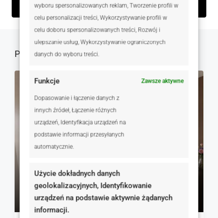
wyboru spersonalizowanych reklam, Tworzenie profili w
Wyślij zapytanie
celu personalizacji treści, Wykorzystywanie profili w
celu doboru spersonalizowanych treści, Rozwój i
ulepszanie usług, Wykorzystywanie ograniczonych
Podobne oferty
danych do wyboru treści.
Funkcje
Zawsze aktywne
NA SPRZEDAŻ
RYNEK WTÓRNY
Dopasowanie i łączenie danych z
innych źródeł, Łączenie różnych
urządzeń, Identyfikacja urządzeń na
podstawie informacji przesyłanych
automatycznie.
Użycie dokładnych danych
geolokalizacyjnych, Identyfikowanie
530 000 zł
urządzeń na podstawie aktywnie żądanych
11 277 zł
informacji.